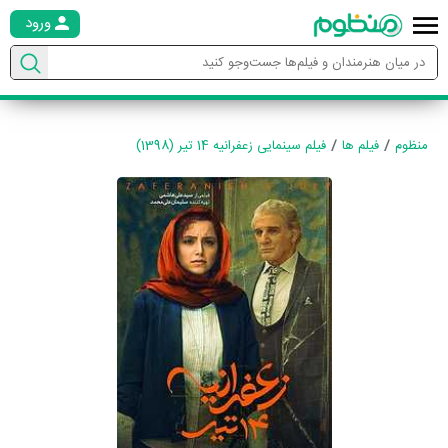
ورود
منظوم
فیلم ها
فیلم سینمایی زعفرانیه 14 تیر (1398)