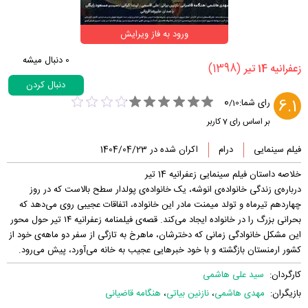
ورود به فاز ویرایش
0
دنبال میشه
(1398)
‏زعفرانیه 14 تیر‏
دنبال کردن
0
6.1
رای شما:
/
10
بر اساس رای
7
کاربر
فیلم سینمایی
درام
اکران شده در 1404/04/23
خلاصه داستان فیلم سینمایی زعفرانیه 14 تیر
درباره‌ی زندگی خانواده‌ی انوشه، یک خانواده‌ی پولدار سطح بالاست که در روز
چهاردهم تیرماه و تولد میمنت مادر این خانواده، اتفاقات عجیبی روی می‌دهد که
بحرانی بزرگ را در خانواده ایجاد می‌کند. قصه‌ی فیلمنامه زعفرانیه ۱۴ تیر حول محور
این مشکل خانوادگی زمانی که دخترشان، ماهرخ به تازگی از سفر دو ماهه‌ی خود از
کشور ارمنستان بازگشته و با خود خبرهایی عجیب به خانه می‌آورد، پیش می‌رود.
کارگردان:
سید علی هاشمی
بازیگران:
مهدی هاشمی
،
نازنین بیاتی
،
هنگامه قاضیانی