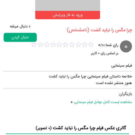
ورود به فاز ویرایش
0
دنبال میشه
(نامشخص)
‏چرا مگس را نباید کشت‏
دنبال کردن
0
0
رای شما:
/
10
بر اساس رای
0
کاربر
فیلم سینمایی
خلاصه داستان فیلم سینمایی چرا مگس را نباید کشت
هنوز منتشر نشده است
بازیگران:
»
مشاهده لیست کامل عوامل فیلم سینمایی
گالری عکس فیلم چرا مگس را نباید کشت
(0 تصویر)