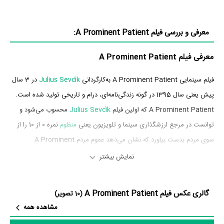
معرفی و بررسی فیلم A Prominent Patient:
معرفی فیلم A Prominent Patient
فیلم سینمایی A Prominent Patient به‌کارگردانی
Julius Sevcík
در 3 سال
پیش یعنی سال 1395 در گونه زندگی‌نامه‌ای، درام و تاریخی تولید شده است.
A Prominent Patient که اولین فیلم
Julius Sevcík
محسوب می‌شود و
توانست در مرجع ارزشگذاری سینما و تلویزیون یعنی
منظوم
نمره 0 از 10 را از
سوی مردم بدست بیاورد که نشان می‌دهد عموم مردم A Prominent
Patient را اثری بی‌ارزش و بسیار بد ارزیابی می‌کنند.
نمایش بیشتر
بازیگران فیلم A Prominent Patient
گالری عکس فیلم A Prominent Patient
(10 تصویر)
بازیگران فیلم A Prominent Patient چه کسانی هستند؟ در A Prominent
مشاهده همه
Patient بازیگرانی چون
کارل رودن
در نقش Jan Masaryk،
Hanns