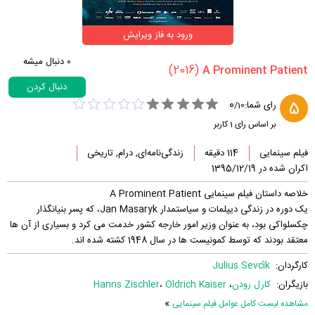
ورود به فاز ویرایش
0
دنبال میشه
(2016)
دنبال کردن
0
5
رای شما:
/
10
بر اساس رای
1
کاربر
فیلم سینمایی
114 دقیقه
زندگی‌نامه‌ای, درام, تاریخی
اکران شده در 1395/12/19
خلاصه داستان فیلم سینمایی A Prominent Patient
یک دوره در زندگی دیپلمات و سیاستمدار Jan Masaryk، که پسر بنیانگذار
چکسلواکی بود، به عنوان وزیر امور خارجه کشور خدمت می کرد و بسیاری از آن ها
معتقد بودند که توسط کمونیست ها در سال 1948 کشته شده اند.
کارگردان:
Julius Sevcík
بازیگران:
کارل رودن
،
Oldrich Kaiser
،
Hanns Zischler
»
مشاهده لیست کامل عوامل فیلم سینمایی