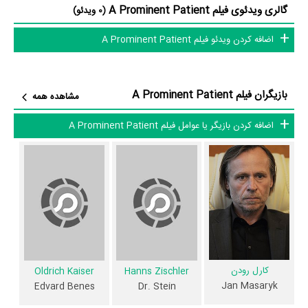
گالری ویدئوی فیلم A Prominent Patient
(0 ویدئو)
در دایرةالمعارف آنلاین سینما و تلویزیون یعنی
منظوم
ثبت شده، 59 سال است
که نشان می‌دهد بازیگران A Prominent Patient عمدتا از نظر سنی افرادی
اضافه کردن ویدئو فیلم A Prominent Patient
پیر و باتجربه هستند.
داستان فیلم A Prominent Patient
بازیگران فیلم A Prominent Patient
مشاهده همه
از محتوا و داستان فیلم A Prominent Patient چقدر اطلاع دارید؟ فیلم‌نامه
اضافه کردن بازیگر یا عوامل فیلم A Prominent Patient
A Prominent Patient توسط
Petr Kolecko
،
Julius Sevcík
و
Alex
Königsmark
نوشته شده است.
در خلاصه داستانی که یا از سوی تیم رسانه‌ای اثر و یا توسط دیگر رسانه‌ها درباره
داستان A Prominent Patient منتشر شده است، می‌خوانیم: «یک دوره در
زندگی دیپلمات و سیاستمدار Jan Masaryk، که پسر بنیانگذار چکسلواکی بود،
به عنوان وزیر امور خارجه کشور خدمت می کرد و بسیاری از آن ها معتقد بودند
کارل رودن
Oldrich Kaiser
Hanns Zischler
که توسط کمونیست ها در سال 1948 کشته شده اند.»
Jan Masaryk
Edvard Benes
Dr. Stein
فیلم A Prominent Patient از نظر ساختار (فرم)، محتوا و محیط تولید، به