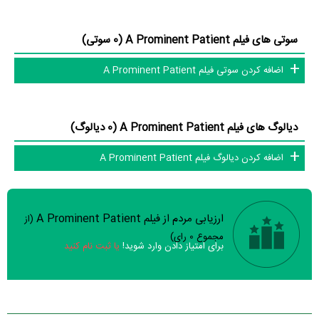
تاکنون در صفحه اختصاصی فیلم A Prominent Patient در
منظوم
اطلاعات
بسیاری توسط پژوهشگران و مردم ثبت شده است؛ در بخش گالری عکس و
سوتی های فیلم A Prominent Patient (0 سوتی)
پوستر فیلم A Prominent Patient 10 عدد، گردآوری و درج شده است.
اضافه کردن سوتی فیلم A Prominent Patient
همچنین تاکنون در بخش‌های ویدئو و تیزر فیلم A Prominent Patient،
حواشی فیلم A Prominent Patient، دیالوگ برتر فیلم A Prominent
Patient، سوتی فیلم A Prominent Patient و نقد فیلم A Prominent
دیالوگ های فیلم A Prominent Patient (0 دیالوگ)
Patient هنوز موردی ثبت نشده است. قطعا ما و شما به این حد قانع نیستیم؛
باید به‌کمک علاقمندان فیلم، سریال و تئاتر، این دایرة‌المعارف آنلاین و بانک
اضافه کردن دیالوگ فیلم A Prominent Patient
اطلاعات هنرمندان و آثار سینما، تلویزیون و تئاتر را کامل و کامل‌تر کنیم.
ارزیابی مردم از فیلم A Prominent Patient
(از
سوالات نظرسنجی ( 8 سوال)
مجموع
0
رای)
برای امتیاز دادن وارد شوید!
یا ثبت نام کنید
خیر
تقریبا
بله
فیلم ارزش یک بار دیدن را دارد؟