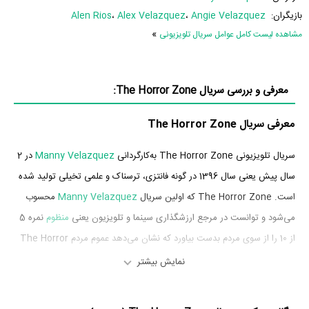
بازیگران:
Angie Velazquez
،
Alex Velazquez
،
Alen Rios
»
مشاهده لیست کامل عوامل سریال تلویزیونی
معرفی و بررسی سریال The Horror Zone:
معرفی سریال The Horror Zone
سریال تلویزیونی The Horror Zone به‌کارگردانی
Manny Velazquez
در 2
سال پیش یعنی سال 1396 در گونه فانتزی، ترسناک و علمی تخیلی تولید شده
است. The Horror Zone که اولین سریال
Manny Velazquez
محسوب
می‌شود و توانست در مرجع ارزشگذاری سینما و تلویزیون یعنی
منظوم
نمره 5
از 10 را از سوی مردم بدست بیاورد که نشان می‌دهد عموم مردم The Horror
Zone را اثری متوسط اما مفید برای تماشا ارزیابی می‌کنند.
نمایش بیشتر
بازیگران سریال The Horror Zone