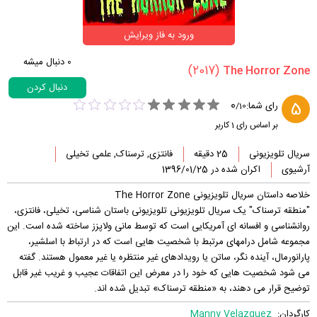
ورود به فاز ویرایش
0
دنبال میشه
(2017)
دنبال کردن
0
5
رای شما:
/
10
بر اساس رای
1
کاربر
سریال تلویزیونی
25 دقیقه
فانتزی, ترسناک, علمی تخیلی
آرشیوی
اکران شده در 1396/01/25
خلاصه داستان سریال تلویزیونی The Horror Zone
"منطقه ترسناک" یک سریال تلویزیونی تلویزیونی باستان شناسی، تخیلی، فانتزی،
روانشناسی و افسانه ای آمریکایی است که توسط مانی ولاپزز ساخته شده است. این
مجموعه شامل درامهای مرتبط با شخصیت هایی است که در ارتباط با اسلشیر،
پارانورمال، آینده نگر، ساتن یا رویدادهای غیر منتظره یا غیر معمول هستند. گفته
می شود شخصیت هایی که خود را در معرض این اتفاقات عجیب و غریب غیر قابل
توضیح قرار می دهند، به «منطقه ترسناک» تبدیل شده اند.
کارگردان:
Manny Velazquez