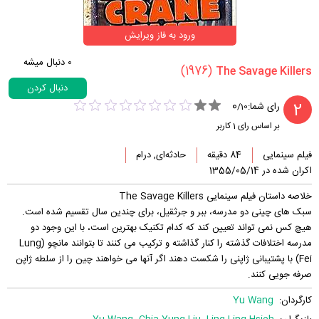
ورود به فاز ویرایش
0
دنبال میشه
(1976)
دنبال کردن
0
2
رای شما:
/
10
بر اساس رای
1
کاربر
فیلم سینمایی
84 دقیقه
حادثه‌ای, درام
اکران شده در 1355/05/14
خلاصه داستان فیلم سینمایی The Savage Killers
سبک های چینی دو مدرسه، ببر و جرثقیل، برای چندین سال تقسیم شده است.
هیچ کس نمی تواند تعیین کند که کدام تکنیک بهترین است، با این وجود دو
مدرسه اختلافات گذشته را کنار گذاشته و ترکیب می کنند تا بتوانند مانچو (Lung
Fei) با پشتیبانی ژاپنی را شکست دهند اگر آنها می خواهند چین را از سلطه ژاپن
صرفه جویی کنند.
کارگردان:
Yu Wang