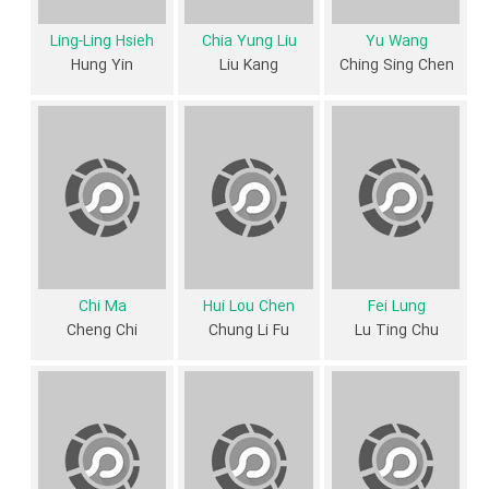
از محتوا و داستان فیلم The Savage Killers چقدر اطلاع دارید؟ فیلم‌نامه
The Savage Killers توسط
Kuang Ni
نوشته شده است.
Ling-Ling Hsieh
Chia Yung Liu
Yu Wang
Hung Yin
Liu Kang
Ching Sing Chen
در خلاصه داستانی که یا از سوی تیم رسانه‌ای اثر و یا توسط دیگر رسانه‌ها درباره
داستان The Savage Killers منتشر شده است، می‌خوانیم: «سبک های
چینی دو مدرسه، ببر و جرثقیل، برای چندین سال تقسیم شده است. هیچ کس
نمی تواند تعیین کند که کدام تکنیک بهترین است، با این وجود دو مدرسه
اختلافات گذشته را کنار گذاشته و ترکیب می کنند تا بتوانند مانچو (Lung Fei)
با پشتیبانی ژاپنی را شکست دهند اگر آنها می خواهند چین را از سلطه ژاپن
صرفه جویی کنند.»
Chi Ma
Hui Lou Chen
Fei Lung
Cheng Chi
Chung Li Fu
Lu Ting Chu
فیلم The Savage Killers از نظر ساختار (فرم)، محتوا و محیط تولید، به آثار
مختلفی شباهت دارد. با توجه به شاخص‌های متعدد و گوناگونی می‌توان گفت
آثار مرتبط فیلم The Savage Killers عبارت است از: .
فیلم The Savage Killers و کارنامه فعالیت کارگردان و بازیگران