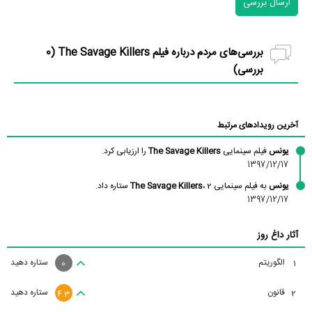
ارسال بررسی
بررسی‌های مردم درباره فیلم The Savage Killers (
0
بررسی)
آخرین رویدادهای مرتبط
یونس
فیلم سینمایی
The Savage Killers
را ارزیابی کرد.
1397/12/17
یونس
به فیلم سینمایی
، 2 ستاره داد.
The Savage Killers
1397/12/17
آثار داغ روز
الگوریتم
ستاره دهید
1
0
قانون
ستاره دهید
2
4.3