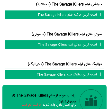
حواشی فیلم The Savage Killers (0 حاشیه)
عوامل فیلم The Savage Killers
اضافه کردن حاشیه فیلم The Savage Killers
در مجموع بیش از 11 نفر در تولید فیلم The Savage Killers نقش داشته‌اند
و هر یک از آنها در
منظوم
یک صفحه اختصاصی دارند.
سوتی های فیلم The Savage Killers (0 سوتی)
اطلاعات فیلم The Savage Killers
اضافه کردن سوتی فیلم The Savage Killers
تاکنون در بخش‌های گالری عکس و پوستر فیلم The Savage Killers، ویدئو
و تیزر فیلم The Savage Killers، حواشی فیلم The Savage Killers،
دیالوگ های فیلم The Savage Killers (0 دیالوگ)
دیالوگ برتر فیلم The Savage Killers، سوتی فیلم The Savage Killers و
اضافه کردن دیالوگ فیلم The Savage Killers
نقد فیلم The Savage Killers هنوز موردی ثبت نشده است. قطعا ما و شما
به این حد قانع نیستیم؛ باید به‌کمک علاقمندان فیلم، سریال و تئاتر، این
دایرة‌المعارف آنلاین و بانک اطلاعات هنرمندان و آثار سینما، تلویزیون و تئاتر را
ارزیابی مردم از فیلم The Savage Killers
(از
سوالات نظرسنجی ( 8 سوال)
کامل و کامل‌تر کنیم.
مجموع
1
رای)
برای امتیاز دادن وارد شوید!
یا ثبت نام کنید