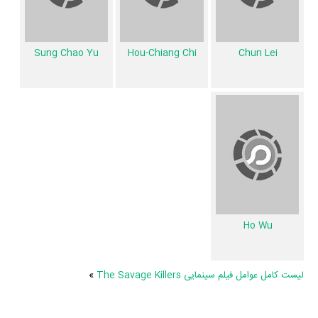
از نظر تاریخچه فعالیت کارگردان و بازیگران فیلم The Savage Killers نیز
آمارها و نکات جذابی را می‌توان بیان کرد. براساس آمارها فیلم The Savage
Killers به طور متوسط فعالیت 1ام بازیگران این اثر است.
Sung Chao Yu
Hou-Chiang Chi
Chun Lei
همچنین براساس امتیاز مردم فیلم The Savage Killers بدترین اثر
Yu
Wang
و
Chia Yung Liu
در حرفه بازیگری محسوب می‌شود.
6 تن از بازیگران The Savage Killers، اولین فعالیت جدی بازیگری خود را
در این اثر تجربه کرده‌اند، در واقع در The Savage Killers 6 فیلم اولی
بوده‌اند:
Sung
،
Chun Lei
،
Chi Ma
،
Hui Lou Chen
،
Ling-Ling Hsieh
Chao Yu
و
Ho Wu
.
در میان بازیگران The Savage Killers نیز 39 همکاریِ اول رخ داده، به‌عبارت
دیگر در این فیلم میان هر یک از 10 بازیگر با یکدیگر یک رابطه همکاری شکل
Ho Wu
گرفته که 39 همکاری برای اولین‌مرتبه در The Savage Killers رخ داده
است. مانند:
Yu Wang
و
Chia Yung Liu
،
Ling-Ling Hsieh
و
Hui Lou
لیست کامل عوامل فیلم سینمایی The Savage Killers
»
Fei Lung
،
Chen
و
Chun Lei
،
Chi Ma
و
Sung Chao
،
Hou-Chiang Chi
Yu
و
Ho Wu
.