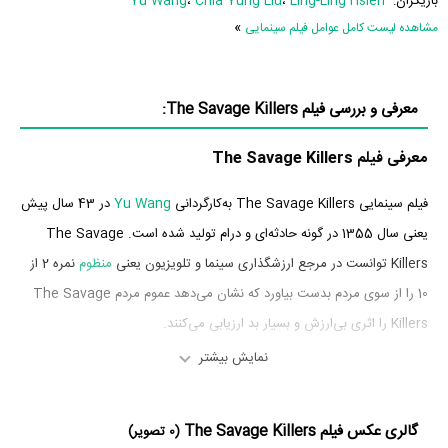
بازیگران:
Ling-Ling Hsieh
،
Chia Yung Liu
،
Yu Wang
»
مشاهده لیست کامل عوامل فیلم سینمایی
معرفی و بررسی فیلم The Savage Killers:
معرفی فیلم The Savage Killers
فیلم سینمایی The Savage Killers به‌کارگردانی
Yu Wang
در 43 سال پیش
یعنی سال 1355 در گونه حادثه‌ای و درام تولید شده است. The Savage
Killers توانست در مرجع ارزشگذاری سینما و تلویزیون یعنی
منظوم
نمره 2 از
10 را از سوی مردم بدست بیاورد که نشان می‌دهد عموم مردم The Savage
Killers را اثری بی‌ارزش و بسیار بد ارزیابی می‌کنند.
نمایش بیشتر
بازیگران فیلم The Savage Killers
بازیگران فیلم The Savage Killers چه کسانی هستند؟ در The Savage
گالری عکس فیلم The Savage Killers
(0 تصویر)