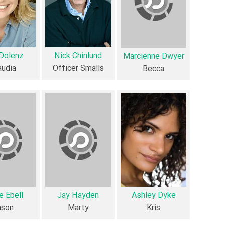
فیلم اولی بوده‌اند:
Jay Hayden
،
Ashley Dyke
،
lyn Madden
همچنین
Danny LeGare
کارگردان House Rules for Bad Girls اولین همکاری خود با بازیگرانی چون
Dolenz
Nick Chinlund
Marcienne Dwyer
بازیگر با یکدیگر یک رابطه همکاری شکل گرفته که 45 همکاری برای اولین‌مرتبه در House Rules for Bad Girls رخ داده است. مانند:
audia
Officer Smalls
Becca
Dwyer
و
Ami Dolenz
،
Nick Chinlund
و
Julia Lehman
،
ers
Ebell
و
Lisa K. Wyatt
.
عوامل فیلم House Rules for Bad Girls
در مجموع بیش از 11 نفر در تولید فیلم House Rules for Bad Girls نقش داشته‌اند و هر یک از آنها در
اطلاعات فیلم House Rules for Bad Girls
e Ebell
Jay Hayden
Ashley Dyke
ason
Marty
Kris