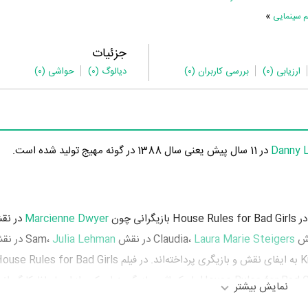
»
م سینمایی
جزئیات
ارزیابی
(0)
بررسی کاربران
(0)
دیالوگ
(0)
حواشی
(0)
Danny 
در 11 سال پیش یعنی سال 1388 در گونه مهیج تولید شده است.
Marcienne Dwyer
در نقش ca
Clau،
Laura Marie Steigers
در نقش Sam،
Julia Lehman
در نقش l
نمایش بیشتر
anny LeGare