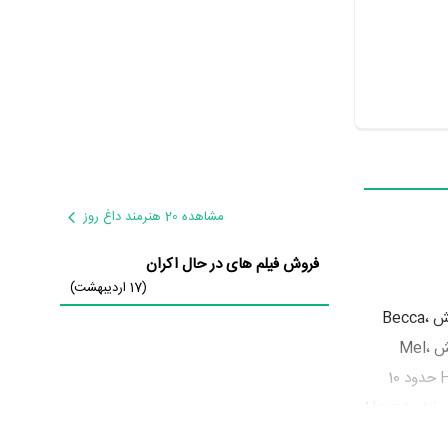
مشاهده 20 هنرمند داغ روز
فروش فیلم های در حال اکران
(17 اردیبهشت)
Bec،
Me،
در نقش Kris به ایفای نقش و بازیگری پرداخته‌اند. در فیلم House Rules for Bad Girls حدود 10
بازیگر جلوی دوربین رفته‌اند که از نظر تعداد بازیگران می‌توان House Rules for Bad Girls را یک اثر پربازیگر عنوان کرد. از این‌لحاظ کارگردانی فیلم House
D
به‌عنوان