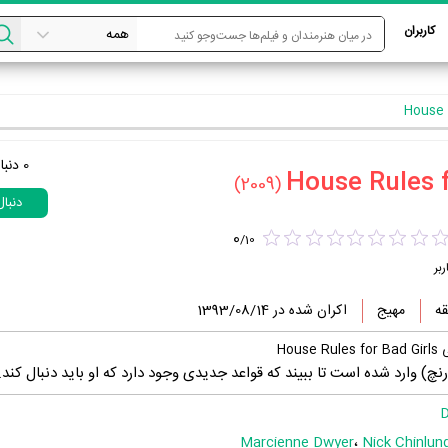
کاربران
0
دنبا
(2009)
دنبا
0
/
10
ربر
مهیج
اکران شده در 1393/08/14
Hou
 رنچ) وارد شده است تا ببیند که قواعد جدیدی وجود دارد که او باید دنبال کند.
D
Marcienne Dwyer
،
Nick Chinlun