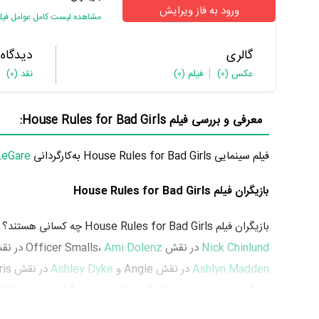
ورود به فاز ویرایش
مشاهده لیست کامل عوامل فیل
گالری
دیدگاه
عکس
(0)
فیلم
(0)
نقد
(0)
معرفی و بررسی فیلم House Rules for Bad Girls:
فیلم سینمایی House Rules for Bad Girls به‌کارگردانی
LeGare
بازیگران فیلم House Rules for Bad Girls
بازیگران فیلم House Rules for Bad Girls چه کسانی هستند؟ در House Rules for Bad Girls بازیگرانی چون
Nick Chinlund
در نقش Officer Smalls،
Ami Dolenz
در نقش dia
Ashlyn Madden
در نقش Angie و
Ashley Dyke
Rules for Bad Girls باتوجه به بازی گرفتن از این تعداد بازیگر و مدیریت آنها کار بسیار دشواری بوده است؛ باید بررسی کرد آیا