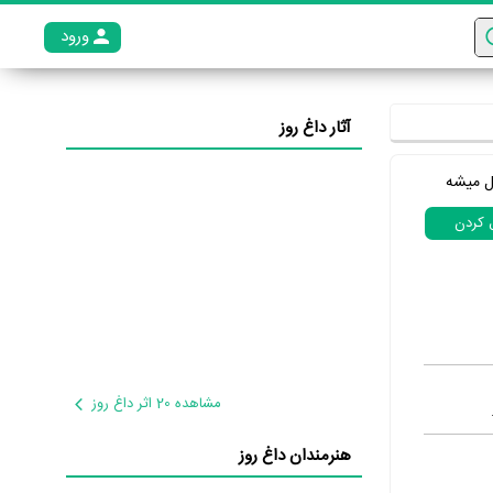
ورود
عضو م
آثار داغ روز
ل میشه
ل کردن
مشاهده 20 اثر داغ روز
هنرمندان داغ روز