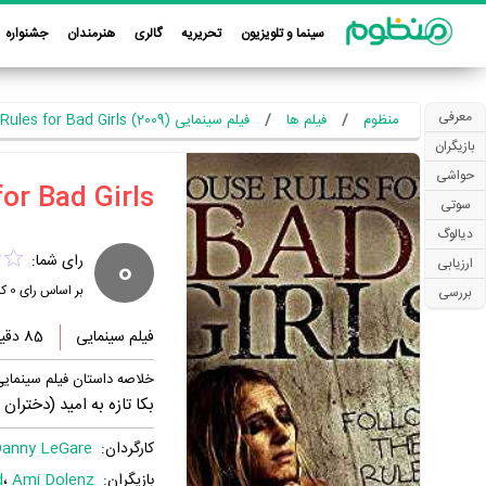
سینما و تلویزیون
تحریریه
گالری
هنرمندان
جشنواره
معرفی
منظوم
فیلم ها
فیلم سینمایی House Rules for Bad Girls (2009)
بازیگران
حواشی
سوتی
دیالوگ
0
رای شما:
ارزیابی
بر اساس رای
0
کا
بررسی
فیلم سینمایی
85 دقیقه
خلاصه داستان فیلم سینمایی se Rules for Bad Girls
بکا تازه به امید (دختران
کارگردان:
anny LeGare
بازیگران:
Ami Dolenz
،
d