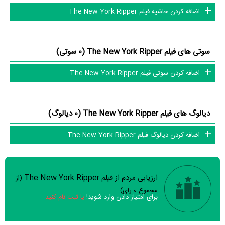
اضافه کردن حاشیه فیلم The New York Ripper
York Ripper رخ داده است. مانند:
Jack Hedley
و
،
Almanta Suska
Howard Ross
و
Alexandra Delli Colli
،
Andrea Occhipinti
و
Paolo
Cinzia de Ponti
،
Malco
و
Cosimo Cinieri
،
Daniela Doria
و
Babette
سوتی های فیلم The New York Ripper (0 سوتی)
.
New
اضافه کردن سوتی فیلم The New York Ripper
آیا می‌دانید کدام هنرمندان فیلم The New York Ripper فوت‌کرده‌اند؟ از
میان عوامل و بازیگران فیلم The New York Ripper، 1 نفر به دیار باقی سفر
کرده است و دیگر در میان ما نیست: شادروان
Lucio Fulci
.
دیالوگ های فیلم The New York Ripper (0 دیالوگ)
عوامل فیلم The New York Ripper
اضافه کردن دیالوگ فیلم The New York Ripper
در مجموع بیش از 16 نفر در تولید فیلم The New York Ripper نقش
داشته‌اند و هر یک از آنها در
منظوم
یک صفحه اختصاصی دارند.
ارزیابی مردم از فیلم The New York Ripper
(از
سوالات نظرسنجی ( 8 سوال)
اطلاعات فیلم The New York Ripper
مجموع
0
رای)
برای امتیاز دادن وارد شوید!
یا ثبت نام کنید