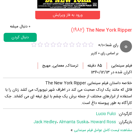
ورود به فاز ویرایش
0
دنبال میشه
(1982)
دنبال کردن
0
0
رای شما:
/
10
بر اساس رای
0
کاربر
فیلم سینمایی
85 دقیقه
ترسناک, معمایی, مهیج
اکران شده در 1360/12/13
خلاصه داستان فیلم سینمایی The New York Ripper
قاتل که مانند یک اردک صحبت می کند در اطراف شهر نیویورک می کشد زنان را با
استفاده از ابزارهای مختلف از جمله برش یک چشم با تیغ تیغه ای می کشاند. جک
کارآگاه به طور پیوسته داغ است.
کارگردان:
Lucio Fulci
بازیگران:
Howard Ross
،
Almanta Suska
،
Jack Hedley
»
مشاهده لیست کامل عوامل فیلم سینمایی