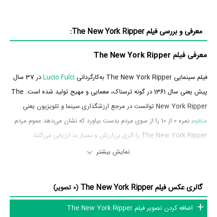
معرفی و بررسی فیلم The New York Ripper:
معرفی فیلم The New York Ripper
فیلم سینمایی The New York Ripper به‌کارگردانی
Lucio Fulci
در 37 سال
پیش یعنی سال 1361 در گونه ترسناک، معمایی و مهیج تولید شده است. The
New York Ripper توانست در مرجع ارزشگذاری سینما و تلویزیون یعنی
منظوم
نمره 0 از 10 را از سوی مردم بدست بیاورد که نشان می‌دهد عموم مردم
The New York Ripper را اثری بی‌ارزش و بسیار بد ارزیابی می‌کنند.
نمایش بیشتر
بازیگران فیلم The New York Ripper
بازیگران فیلم The New York Ripper چه کسانی هستند؟ در The New
گالری عکس فیلم The New York Ripper
(0 تصویر)
York Ripper بازیگرانی چون
Jack Hedley
در نقش Lt. Fred Williams،
اضافه کردن تصویر فیلم The New York Ripper
Almanta Suska
در نقش Fay Majors،
Howard Ross
در نقش Mickey