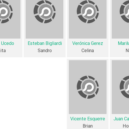
در خلاصه داستانی که یا از سوی تیم رسانه‌ای اثر و یا توسط دیگر رسانه‌ها دربا
 کند، چند روز قبل از کریسمس، پدرش می میرد و سلینا به عنوان فروشنده فرو
 به ایتالیا و پیدا کردن مادرش پیدا کند.»
Como funcionan casi از نظر ساختار (فرم)، محتوا و محیط تولید، به آثار مختلفی شباهت دارد. با توجه به شاخ
a Ucedo
Esteban Bigliardi
Verónica Gerez
Maril
ita
Sandro
Celina
N
از نظر تاریخچه فعالیت کارگردان و بازیگران فیلم Como funcionan casi todas las cosas نیز آمارها و نکات جذابی را می‌تو
7 تن از بازیگران Como funcionan casi todas las cosas، 
mboa
،
Verónica Gerez
،
María Ucedo
،
Miriam Odorico
،
Sergio Pang
pregelburd
،
Marilu
Vicente Esquerre
Juan Ca
را در این اثر تجربه کرده است. در میان بازیگران las cosas
Brian
Ho