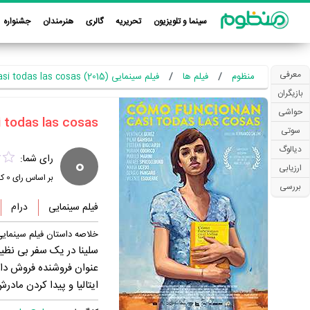
سینما و تلویزیون
تحریریه
گالری
هنرمندان
جشنواره
معرفی
منظوم
فیلم ها
فیلم سینمایی Como funcionan casi todas las cosas (2015)
بازیگران
حواشی
سوتی
دیالوگ
0
رای شما:
ارزیابی
بر اساس رای
0
کا
بررسی
فیلم سینمایی
درام
خلاصه داستان فیلم سینمایی  funcionan casi todas las cosas
سلینا در یک سفر بی نظیر
عنوان فروشنده فروش دان
ایتالیا و پیدا کردن مادرش