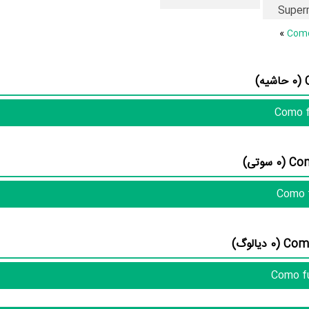
به‌عبارت دیگر در این فیلم میان هر یک از 10 بازیگر با یکدیگر یک رابطه همکاری شکل گرفته که
Super
Marilu Marini
،
Pilar Gamboa
و
Esteban Bigliardi
،
Verónica Gerez
»
Serg
و
Vicente Esquerre
.
منظوم
یک صفحه اختصاص
حواشی فیلم Como funcionan casi todas las cosas، دیالوگ برتر فیل
casi todas las cosas و نقد فیلم Como funcionan casi todas las cosas هنوز موردی ثبت نشده است. قطعا ما و شما به این
بانک اطلاعات هنرمندان و آثار سینما، تلویزیون و تئاتر را کامل و کامل‌تر کنیم.