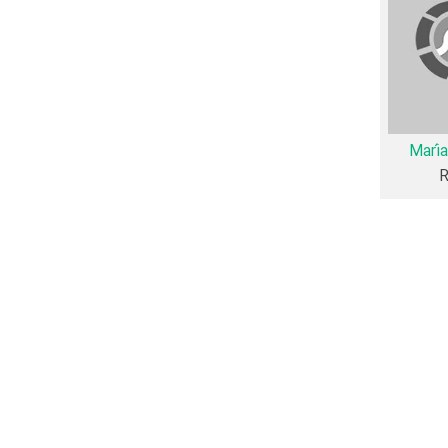
ره داستان Como funcionan casi todas las cosas منتشر شده است،
ش دانشنامه ی
ص‌های متعدد و
Marí
R
ان بیان کرد. براساس آمارها
اولین فعالیت جدی بازیگری خود را در این اثر تجربه کرده‌اند، در واقع در Como funcionan
Pilar Ga
Rafael S
Como funcionan casi todas  نیز 45 همکاریِ اول رخ داده،