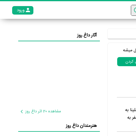
ورود
عضو م
آثار داغ روز
ل میشه
ل کردن
نا به
مشاهده 20 اثر داغ روز
ر به
هنرمندان داغ روز