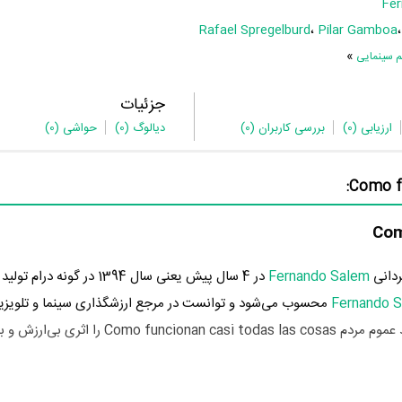
Fe
Rafael Spregelburd
،
Pilar Gamboa
»
م سینمایی
جزئیات
ارزیابی
(0)
بررسی کاربران
(0)
دیالوگ
(0)
حواشی
(0)
Fernando Salem
در 4 سال پیش یعنی سال 1394 در گونه
Fernando 
محسوب می‌شود و توانست در مرجع ارزشگذاری سینما و تلویزی
نمره 0 از 10 را از سوی مردم بدست بیاورد که نشان می‌دهد عموم مردم ncionan casi todas las cosas