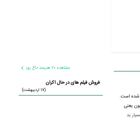
مشاهده 20 هنرمند داغ روز
فروش فیلم های در حال اکران
(17 اردیبهشت)
 درام تولید شده است.
ون یعنی
Como fu را اثری بی‌ارزش و بسیار بد