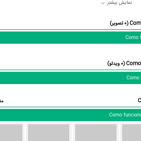
نمایش بیشتر
(0 تصویر)
Marilu Mar
در نقش Nelly،
Verónica Gerez
در نقش Celina،
Esteban
Miriam Odor
در نقش Nora به
یک اثر پربازیگر عنوان کرد. از این‌لحاظ کارگردانی فیلم Como funcionan casi todas las cosas باتوجه به بازی گرفتن از
Fe
به‌عنوان کارگردان و به‌عنوان بازیگر
(0 ویدئو)
Sergio Pangaro
در نقش Aldo،
Juan Carlos Vega
مش