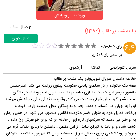
ورود به فاز ویرایش
3
دنبال میشه
(1386)
‏یک مشت پر عقاب‏
دنبال کردن
0
6.4
رای شما:
/
10
بر اساس رای
18
کاربر
سریال تلویزیونی
تماشا
آرشیوی
خلاصه داستان سریال تلویزیونی یک مشت پر عقاب
قصه یک خانواده را در سالهای پایانی حکومت پهلوی روایت می کند. امیرحسین
دانشور ، پسر این خانواده با بازی حامد بهداد ، به عنوان افسر وظیفه در پادگان
عجب شیر آذربایجان شرقی خدمت می کند. وقوع حادثه ای برای خواهرش مهشید
او را به تهران می کشاند و مدتی بعد او به پادگان محل خدمت بازمی گردد و
برخلاف تمایل خود به عنوان افسر حکومت نظامی منصوب می شود. در همین زمان
به او خبر می دهند که سرنخهای تازه ای از حادثه ای که برای خواهرش رخ داده ،
کشف شده و او باید به تهران بیاید. از این مقطع ، داستان با وقایع انقلاب گره می
خورد و رویدادهایی چون جنبش تبریز ، جمعه خونین ۱۷ شهریور ، اعتصاب کارکنان