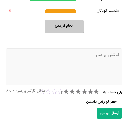
خیر
تقریبا
فضای این سریال با فرهنگ خانواده شما سازگار است؟
مناسب کودکان
5
بله
خیر
تقریبا
بله
فضای سریال مناسب کودکان است؟
انجام ارزیابی
نظر خود را ثبت کنید
حداقل کارکتر بررسی:
0
/60
0
رای شما:
/
10
خطر لو رفتن داستان
ارسال بررسی