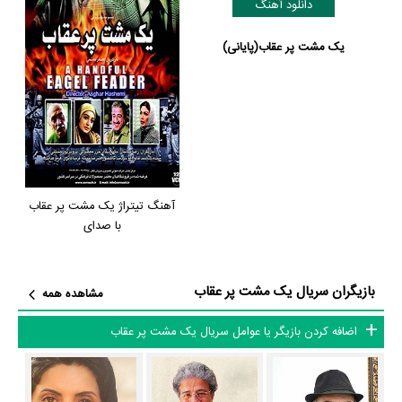
دانلود آهنگ
داستان سریال یک مشت پر عقاب
یک مشت پر عقاب(پایانی)
از محتوا و داستان سریال یک مشت پر عقاب چقدر اطلاع دارید؟ فیلم‌نامه یک
مشت پر عقاب توسط
فرهاد توحیدی
نوشته شده است.
در خلاصه داستانی که یا از سوی تیم رسانه‌ای اثر و یا توسط دیگر رسانه‌ها درباره
داستان یک مشت پر عقاب منتشر شده است، می‌خوانیم: «قصه یک خانواده را
در سالهای پایانی حکومت پهلوی روایت می کند. امیرحسین دانشور ، پسر این
خانواده با بازی حامد بهداد ، به عنوان افسر وظیفه در پادگان عجب شیر
آهنگ تیتراژ یک مشت پر عقاب
آذربایجان شرقی خدمت می کند. وقوع حادثه ای برای خواهرش مهشید او را به
با صدای
تهران می کشاند و مدتی بعد او به پادگان محل خدمت بازمی گردد و برخلاف
تمایل خود به عنوان افسر حکومت نظامی منصوب می شود. در همین زمان به
بازیگران سریال یک مشت پر عقاب
مشاهده همه
او خبر می دهند که سرنخهای تازه ای از حادثه ای که برای خواهرش رخ داده ،
کشف شده و او باید به تهران بیاید. از این مقطع ، داستان با وقایع انقلاب گره
اضافه کردن بازیگر یا عوامل سریال یک مشت پر عقاب
می خورد و رویدادهایی چون جنبش تبریز ، جمعه خونین ۱۷ شهریور ، اعتصاب
کارکنان شرکت نفت و… در کنار قصه اصلی روایت می شود. »