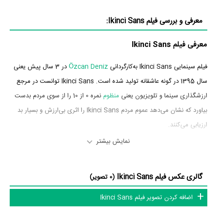
معرفی و بررسی فیلم Ikinci Sans:
معرفی فیلم Ikinci Sans
فیلم سینمایی Ikinci Sans به‌کارگردانی
Özcan Deniz
در 3 سال پیش یعنی
سال 1395 در گونه عاشقانه تولید شده است. Ikinci Sans توانست در مرجع
ارزشگذاری سینما و تلویزیون یعنی
منظوم
نمره 0 از 10 را از سوی مردم بدست
بیاورد که نشان می‌دهد عموم مردم Ikinci Sans را اثری بی‌ارزش و بسیار بد
ارزیابی می‌کنند.
نمایش بیشتر
بازیگران فیلم Ikinci Sans
بازیگران فیلم Ikinci Sans چه کسانی هستند؟ در Ikinci Sans بازیگرانی چون
گالری عکس فیلم Ikinci Sans
(0 تصویر)
Özcan Deniz
در نقش Cemal،
Nurgül Yesilçay
در نقش Yasemin،
اضافه کردن تصویر فیلم Ikinci Sans
Afra Saraçoglu
در نقش Çiçek،
Ömer Akgüllü
در نقش Halil،
Murat
Ayaz
در نقش Faruk،
Nazli Cetinel
در نقش Pervin و
Aydin Erek
در