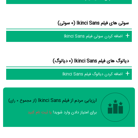
عوامل فیلم Ikinci Sans
در مجموع بیش از 11 نفر در تولید فیلم Ikinci Sans نقش داشته‌اند و هر یک
سوتی های فیلم Ikinci Sans (0 سوتی)
از آنها در
منظوم
یک صفحه اختصاصی دارند.
اضافه کردن سوتی فیلم Ikinci Sans
اطلاعات فیلم Ikinci Sans
دیالوگ های فیلم Ikinci Sans (0 دیالوگ)
تاکنون در بخش‌های گالری عکس و پوستر فیلم Ikinci Sans، ویدئو و تیزر
اضافه کردن دیالوگ فیلم Ikinci Sans
فیلم Ikinci Sans، حواشی فیلم Ikinci Sans، دیالوگ برتر فیلم Ikinci Sans،
سوتی فیلم Ikinci Sans و نقد فیلم Ikinci Sans هنوز موردی ثبت نشده
است. قطعا ما و شما به این حد قانع نیستیم؛ باید به‌کمک علاقمندان فیلم،
ارزیابی مردم از فیلم Ikinci Sans
(از مجموع
0
رای)
سوالات نظرسنجی ( 8 سوال)
سریال و تئاتر، این دایرة‌المعارف آنلاین و بانک اطلاعات هنرمندان و آثار سینما،
برای امتیاز دادن وارد شوید!
یا ثبت نام کنید
تلویزیون و تئاتر را کامل و کامل‌تر کنیم.
خیر
تقریبا
بله
فیلم ارزش یک بار دیدن را دارد؟