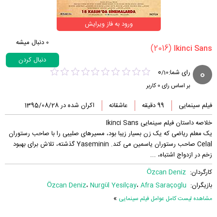
ورود به فاز ویرایش
0
دنبال میشه
(2016)
دنبال کردن
0
0
رای شما:
/
10
بر اساس رای
0
کاربر
فیلم سینمایی
99 دقیقه
عاشقانه
اکران شده در 1395/08/28
خلاصه داستان فیلم سینمایی Ikinci Sans
یک معلم ریاضی که یک زن بسیار زیبا بود، مسیرهای صلیبی را با صاحب رستوران
Celal صاحب رستوران یاسمین می کند. Yaseminin گذشته، تلاش برای بهبود
زخم در ازدواج اشتباه، ...
کارگردان:
Özcan Deniz
بازیگران:
Afra Saraçoglu
،
Nurgül Yesilçay
،
Özcan Deniz
»
مشاهده لیست کامل عوامل فیلم سینمایی