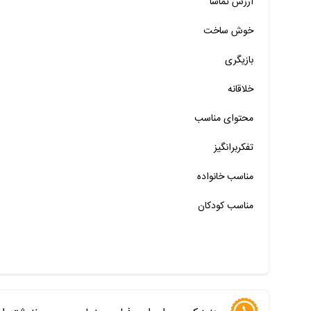
ارزش تماشا
خیر
تقریبا
بله
خوش ساخت
خیر
تقریبا
بله
بازیگری
خیر
تقریبا
بله
خلاقانه
خیر
تقریبا
بله
محتوای مناسب
خیر
تقریبا
بله
خیر
تقریبا
بله
تفکربرانگیز
خیر
تقریبا
بله
مناسب خانواده‌
مناسب کودکان