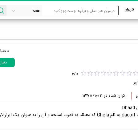
کاربران
0
دنبا
دنبا
0
/
10
ربر
ی
اکران شده در 1378/10/11
Dh
درام متمرکز در اطراف یک dacoit به نام Ghela که معتقد به قدرت اسلحه و آن را به عنوان یک ابز