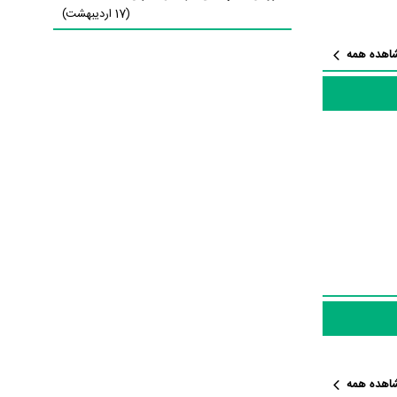
Sameera 
(17 اردیبهشت)
داد بازیگران
اهده همه
«درام متمرکز در اطراف یک
ر مرتبط فیلم
اهده همه
ا می‌توان بیان کرد. براساس آمارها فیلم Dhaad به طور متوسط فعالیت