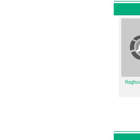
Same
ین اثر تجربه
ازیگر با یکدیگر یک رابطه همکاری شکل گرفته
Sandee
Raghuv
اطلاعات بسیاری توسط پژوهشگران و مردم ثبت شده است؛ در بخش گالری عکس و پوستر فیلم Dhaad