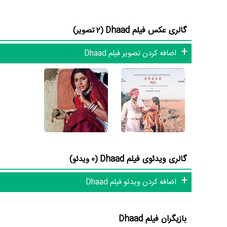
بازیگران فیلم Dhaad چه کسانی هستند؟ در Dhaad بازیگرانی چون
Kay Menon
و
Raghuvir Yadav
گالری عکس فیلم Dhaad
(2 تصویر)
می‌توان Dhaad را یک اثر کم‌بازیگر و با تعداد شخصیت‌های داستانی کم عنوان کرد.
اضافه کردن تصویر فیلم Dhaad
داستان فیلم Dhaad
از محتوا و داستان فیلم Dhaad چقدر اطلاع دارید؟ فیلم‌نامه Dhaad توسط
dacoit به نام Ghela که معتقد به قدرت اسلحه و آن را به عنوان یک ابزار لازم برای بقا است.»
گالری ویدئوی فیلم Dhaad
(0 ویدئو)
فیلم Dhaad از نظر ساختار (فرم)، محتوا و محیط تولید، ب
Dhaad عبارت است از: .
اضافه کردن ویدئو فیلم Dhaad
فیلم Dhaad و کارنامه فعالیت کارگردان و بازیگران
بازیگران فیلم Dhaad