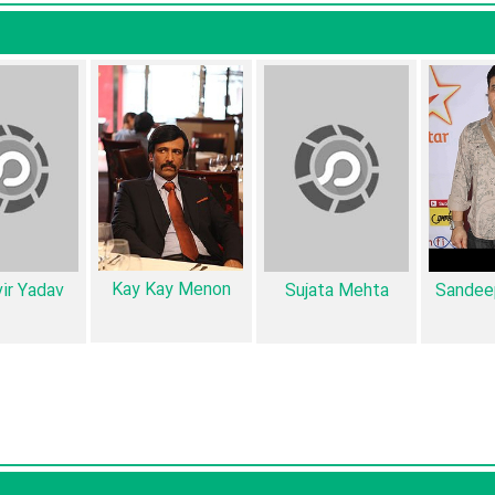
era Awasthi
،
Kay Kay Menon
،
Nandita Das
و
Raghuvir Yadav
را در ا
کرده است. در میان بازیگران Dhaad نیز 14 همکاریِ اول رخ داده، به‌عبارت دیگر در این فیلم میان هر یک از 6 ب
Sameera Awasth
و
Sameera Awasthi
،
Nandita Das
و
،
p Kulkarni
Sameera Awasthi
،
Kay Kay Menon
و
Raghuvir Yadav
.
Kay Kay Menon
ir Yadav
Sujata Mehta
Sandeep
منظوم
یک صفحه اختصاصی دارند.