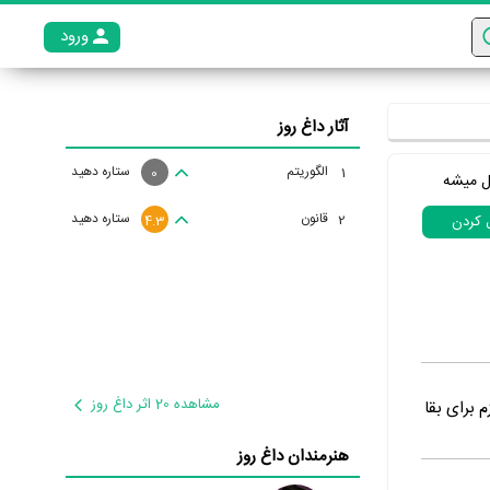
ورود
عضو م
آثار داغ روز
الگوریتم
ستاره دهید
1
0
ل میشه
قانون
ستاره دهید
2
ل کردن
4.3
مشاهده 20 اثر داغ روز
ار لازم برای بقا
هنرمندان داغ روز