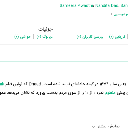
Sameera Awasthi
،
Nandita Das
،
San
»
م سینمایی
جزئیات
ارزیابی
(0)
بررسی کاربران
(0)
دیالوگ
(0)
حواشی
(0)
ik
ن یعنی
منظوم
نمره 0 از 10 را از سوی مردم بدست بیاورد که نشان می‌دهد عم
نمایش بیشتر