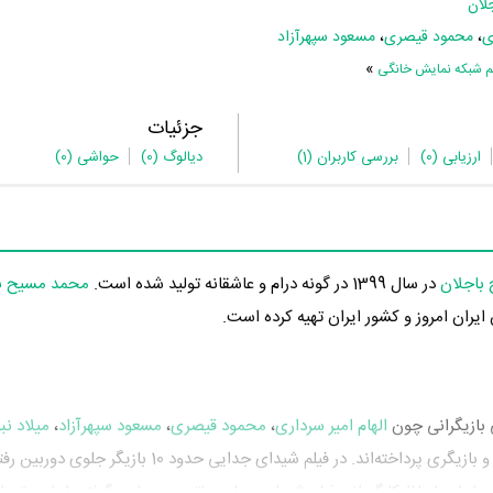
لان
ی
،
محمود قیصری
،
مسعود سپهرآزاد
»
م شبکه نمایش خانگی
جزئیات
ارزیابی
(0)
بررسی کاربران
(1)
دیالوگ
(0)
حواشی
(0)
باجلان
در سال 1399 در گونه درام و عاشقانه تولید شده است.
محمد مسیح ب
ایران امروز و کشور ایران تهیه کرده است.
 بازیگرانی چون
الهام امیر سرداری
،
محمود قیصری
،
مسعود سپهرآزاد
،
میلاد نب
به ایفای نقش و بازیگری پرداخته‌اند. در فیلم شیدای جدایی حدود 10 
. از این‌لحاظ کارگردانی فیلم شیدای جدایی باتوجه به بازی گرفتن از این تعداد