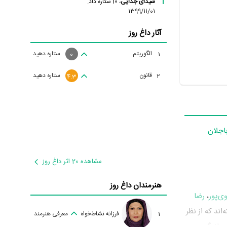
شیدای جدایی
، 10 ستاره داد.
1399/11/01
آثار داغ روز
الگوریتم
ستاره دهید
1
0
قانون
ستاره دهید
2
4.3
اجلان
مشاهده 20 اثر داغ روز
هنرمندان داغ روز
وی‌پور
،
رضا
بازیگر جلوی دوربین رفته‌اند که از نظر
1
فرزانه نشاط‌خواه
معرفی هنرمند
 بازیگر و