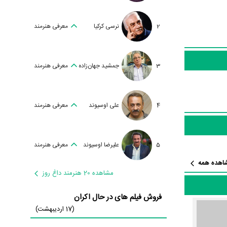
گری شیدای
2
نرسی کرکیا
معرفی هنرمند
3
جمشید جهان‌زاده
معرفی هنرمند
ت.
4
علی اوسیوند
معرفی هنرمند
 قصه دو دوست
یش بینی برای
5
علیرضا اوسیوند
معرفی هنرمند
اهده همه
مشاهده 20 هنرمند داغ روز
فروش فیلم های در حال اکران
ز و رأی مردم کسب کرده
(17 اردیبهشت)