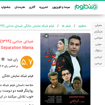
سینما و تلویزیون
تحریریه
گالری
هنرمندان
جشنواره
معرفی
منظوم
فیلم ها
فیلم شبکه نمایش خانگی شیدای جدایی (1399)
بازیگران
حواشی
‏شیدای جدایی‏ (1399)
سوتی
دیالوگ
ارزیابی
5.7
رای شما:
بررسی
بر اساس رای
3
کا
فیلم شبکه نمایش خانگی
خلاصه داستان فیلم شبکه 
روایتگر قصه دو دوست به
خوب تلاش میکنند در این