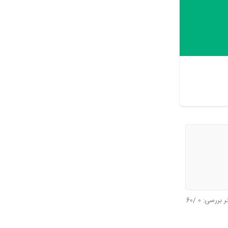
سوال)
تر بررسی:
0
/60