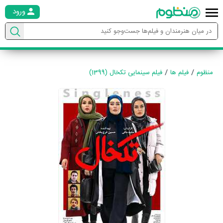
ورود
منظوم
فیلم ها
فیلم سینمایی تکخال (1399)