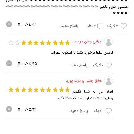
💋💋💋💋💋💋💋💋💋💋💋💋💋💋💋💋💋💋💋💋💋💋💋عشق دل ابجی
هستی جون دلمی 💋💋💋💋💋💋💋💋💋💋💋💋💋💋💋💋💋💋💋💋💋💋💋
💋💋💋💋
1400/01/03
3
لایک
2
نظر
پاسخ دهید
ایرانی وطن دوست
ادمین لطفا برخورد کنید با اینگونه نظرات
1400/05/15
0
لایک
پاسخ دهید
عشق یعنی برادرت پوریا
اصلا من به شما نگفتم
ربطی به شما نداره لطفا دخالت نکن
1400/05/19
1
لایک
پاسخ دهید