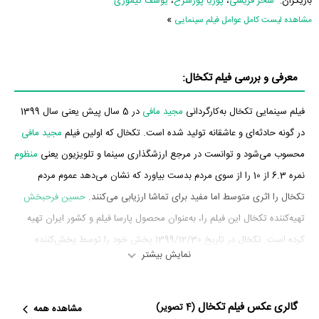
بازیگران:
سحر قریشی
،
پوریا پورسرخ
،
یوسف تیموری
»
مشاهده لیست کامل عوامل فیلم سینمایی
معرفی و بررسی فیلم تکخال:
فیلم سینمایی تکخال به‌کارگردانی
مجید مافی
در 5 سال پیش یعنی سال 1399
در گونه حادثه‌ای و عاشقانه تولید شده است. تکخال که اولین فیلم
مجید مافی
محسوب می‌شود و توانست در مرجع ارزشگذاری سینما و تلویزیون یعنی
منظوم
نمره 6.3 از 10 را از سوی مردم بدست بیاورد که نشان می‌دهد عموم مردم
تکخال را اثری متوسط اما مفید برای تماشا ارزیابی می‌کنند.
حسین فرحبخش
تهیه‌کننده تکخال این فیلم را، به‌عنوان محصول پارسا فیلم و کشور ایران تهیه
کرده است. تکخال در تاریخ 1399/12/30 پخش خود را توسط پخش‌کننده
نمایش بیشتر
ایران مال در سینما آغاز کرد. در آن روزها تکخال توانست آمار فروش
982،183،140 تومان را به ثبت برساند.
گالری عکس فیلم تکخال
(4 تصویر)
مشاهده همه
بازیگران فیلم تکخال