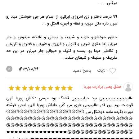
میکنن.......
99 درصد دختر و زن امروزی ایرانی، از اسلام هر چی خوشش میاد رو
قبول داره مثل مهریه و نفقه و اجرت المثل و ...
حقوق خودشونو خوب و شریف و انسانی و عادلانه میدونن و جار
میزنن اما حقوق شرعی و قانونی و غریزی و طبیعی و فطری و تاریخی
و تکاملی مردا رو، پست و کثیف و حیوانی جار میزنن. در این حد
عفریطه و سلیطه و شیطان صفت....
1403/08/19
1
لایک
پاسخ دهید
عشق یعنی برادرت پوریا
عالیییییییییییییییییی بود خیلییییییی قشنگ بود مرسی داداش پوریا الهی
قربونت برم این قدر عالیییییی بازی می کنی داداش پوریا الهی ابجی فرشته
دورت بگرده ماده خوشکل من 😘😘😘😘😘😘😘😘😘😘😘😘😘😘😘😘😘😘
😘😘😘😘😘😘😘😘😘😘😘😘😘😘😘😘😘😘😘😘😘😘😘😘😘😘😘😘😘
😘😘😘😘😘😘😘😘😘😘😘😘😘😘😘😘😘😘😘😘😘😘😘😘😘😘😘😘😘
😘😘😘😘😘😘😘😘😘😘😘😘😘😘😘💋💋💋💋💋💋💋💋💋💋💋💋💋💋💋