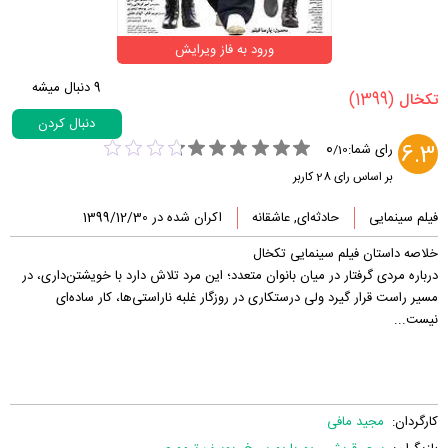
ورود به فاز ویرایش
9
دنبال میشه
(1399)
‏تکخال‏
دنبال کردن
0
6.3
رای شما:
/
10
بر اساس رای
28
کاربر
فیلم سینمایی
حادثه‌ای, عاشقانه
اکران شده در 1399/12/30
خلاصه داستان فیلم سینمایی تکخال
درباره مردی گرفتار در میان بانوان متعدد؛ این مرد تلاش دارد با خویشتن‌داری، در
مسیر راست قرار گیرد ولی درستکاری در روزگار غلبه ناراستی‌ها، کار ساده‌ای
نیست...
کارگردان:
مجید مافی