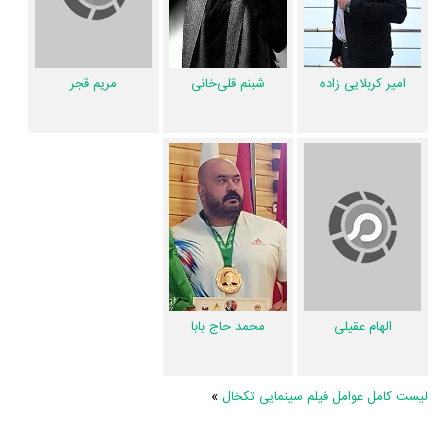
یکدیگر یک رابطه همکاری شکل گرفته که 25 همکاری برای اولین‌مرتبه در
تکخال رخ داده است. مانند:
سحر قریشی
و
امیر کربلایی زاده
،
سحر قریشی
و
شبنم قلی‌خانی
،
سحر قریشی
و
مریم قجر
،
سحر قریشی
و
الهام عقیلی
،
سحر
شبنم قلی‌خانی
مریم قجر
امیر کربلایی زاده
قریشی
و
محمد حاج بابا
.
ارزیابی و تحلیل فیلم تکخال
مخاطبان بعد از تماشای فیلم تکخال به ارزیابی اثر در
منظوم
پرداخته‌اند و نتایج
مهمی درباره شاخص‌های هنری، فنی و محتوایی اثر بدست آمده است. براساس
نظرسنجی و دیدگاه مردم:
فیلم تکخال نسبتا ارزش تماشا دارد چراکه 70% مخاطبان معقدند فیلم تکخال
ارزش یک بار دیدن را دارد.
الهام عقیلی
محمد حاج بابا
فیلم تکخال نسبتا خوش‌ساخت هست زیرا 60% مخاطبان عقیده دارند فیلم
تکخال از لحاظ فنی باکیفیت ساخته شده است.
لیست کامل عوامل فیلم سینمایی تکخال
»
فیلم تکخال نسبتا عملکرد بازیگریِ خوبی دارد چراکه 65% مخاطبان عقیده دارند
تیم بازیگری فیلم تکخال نقش‌ها را خوب بازی کردند.