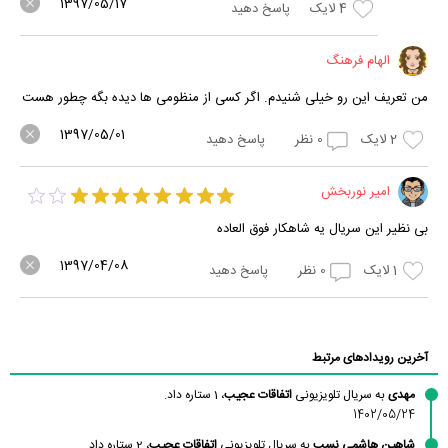
1397/05/17
4
لایک
پاسخ دهید
الهام فرهنگ
من تعریف این رو خیلی شنیدم. اگر کسی از منظومی ها دیده بگه چطور هست
1397/05/01
2
لایک
0
نظر
پاسخ دهید
امیر نوربخش
بی نظیر این سریال یه شاهکار فوق العاده
1397/04/08
1
لایک
0
نظر
پاسخ دهید
آخرین رویدادهای مرتبط
مهدی
به سریال تلویزیونی
اتفاقات عجیب
، 1 ستاره داد.
1402/05/24
شاهین هاشمی نسب
به سریال تلویزیونی
اتفاقات عجیب
، 2 ستاره داد.