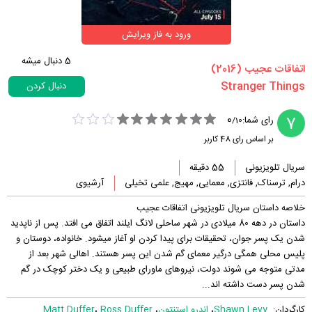
ورود به فاز ویرایش
5
دنبال میشه
‏اتفاقات عجیب‏ (2016)
دنبال کردن
0
7
رای شما:
/
10
بر اساس رای
48
کاربر
سریال تلویزیونی
55 دقیقه
درام, ترسناک, فانتزی, معمایی, مهیج, علمی تخیلی
آرشیوی
خلاصه داستان سریال تلویزیونی اتفاقات عجیب
داستان در دهه 80 میلادی در شهر ساحلی لانگ ایلند اتفاق می افتد. پس از ناپدید
شدن یک پسر جوان، تحقیقات برای پیدا کردن او آغاز میشود. خانواده، دوستان و
پلیس محلی همگی درگیر معمای گم شدن این پسر هستند. اهالی شهر بعد از
مدتی متوجه می شوند دولت، نیروهای ماورای طبیعی و یک دختر کوچک در گم
شدن پسر دست داشته اند...
کارگردان:
Shawn Levy
،
اندرو استنتون
،
Ross Duffer
،
Matt Duffer