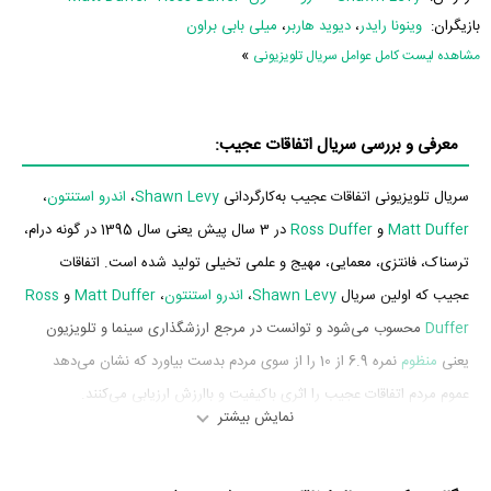
بازیگران:
وینونا رایدر
،
دیوید هاربر
،
میلی بابی براون
»
مشاهده لیست کامل عوامل سریال تلویزیونی
معرفی و بررسی سریال اتفاقات عجیب:
سریال تلویزیونی اتفاقات عجیب به‌کارگردانی
Shawn Levy
،
اندرو استنتون
،
Matt Duffer
و
Ross Duffer
در 3 سال پیش یعنی سال 1395 در گونه درام،
ترسناک، فانتزی، معمایی، مهیج و علمی تخیلی تولید شده است. اتفاقات
عجیب که اولین سریال
Shawn Levy
،
اندرو استنتون
،
Matt Duffer
و
Ross
Duffer
محسوب می‌شود و توانست در مرجع ارزشگذاری سینما و تلویزیون
یعنی
منظوم
نمره 6.9 از 10 را از سوی مردم بدست بیاورد که نشان می‌دهد
عموم مردم اتفاقات عجیب را اثری باکیفیت و باارزش ارزیابی می‌کنند.
نمایش بیشتر
بازیگران سریال اتفاقات عجیب