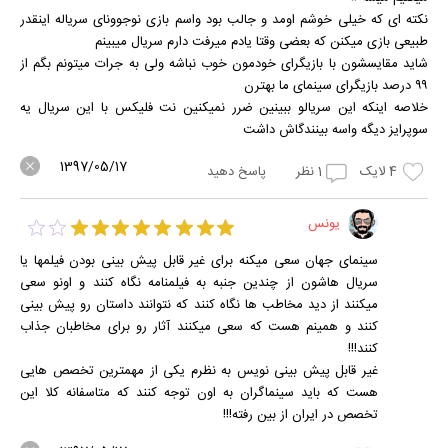
نکته ای که خیلی خوشم اومد و جالب بود واسم بازی نوجوونای سریاله اینقدر
طبیعی بازی میکنن که بعضی وقتا یادم میرفت دارم سریال میبینم
شاید مقایسشون با بازیگرای خودمون خوب نباشه ولی به جرات میتونم بگم از
۹۹ درصد بازیگرای سینمای ما بهترن
خلاصه اینکه این سریالو ببینین ضرر نمیکنین نت فلیکس با این سریال یه
سوپرایز دیگه واسه بینندگاش داشت
1397/05/17
4
لایک
1
نظر
پاسخ دهید
یونس
سینمای جهان سعی میکنه برای غیر قابل پیش بینی بودن فیلمها یا
سریال هاشون از چندین جنبه به فیلمنامه نگاه کنند و اونو سعی
میکنند از دید مخاطب ها نگاه کنند که نتوانند داستان رو پیش بینی
کنند و همینم هست که سعی میکنند آثار رو برای مخاطبان جذاب
کنند!!!
غیر قابل پیش بینی نویس به نظرم یکی از مهمترین تخصص هایی
هست که باید سینماگران به اون توجه کنند که متاسفانه کلا این
تخصص در ایران از بین رفته!!!