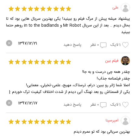
علی
پیشنهاد میشه پیش از مرگ فیلم رو ببینید! یکی بهترین سریال هایی بود که تا
بحال دیدم .. بعد از این سریال Mr Robot و in to the badlands روهم حتما
ببینید
1397/12/21
1
لایک
0
نظر
پاسخ دهید
فیلم بین
چقدر همه چی درست و به جا!
چقدر فیلمنامه جذاب!
اصلا شما ژانر رو ببین: درام، ترسناک، مهیج، علمی-تخیلی، معمایی!
یکی از قسمتاش رو بعد نهنگ آبی دیدم از شدت اختلاف کیفیت ترک خوردم :|
1397/12/17
1
لایک
0
نظر
پاسخ دهید
امیرسینا
بهترین سریالی بود که تو عمرم دیدم