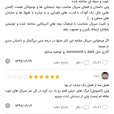
خوب و حرفه ای ساخته شده
ولی داستان و فضای سریال مناسب بچه دبستانی ها و نوجوانان هست (المان
هایی مثل یک کودک با قدرت های ماورایی و یا مبارزه با هیولا ها و سازمان
های مخفی و...)
و کلیت سریال متناسب با فرهنگ بچه های آمریکایی ساخته شده و تونستن
باهاش ارتباط بگیرن و محبوب بشه
اگر میخواین سریال مشابه این ژانر منتها در درجه سنی بزرگسال و داستان جدی
تر ببینید
آثاری مثل dark یا westworld رو توصیه میکنم
1399/03/19
1
لایک
0
نظر
پاسخ دهید
سید
فصل سه از فصل یک جذاب تر بود
ولی (اسپویل) مرگ هاپر خیلی قلبم رو به درد آورد.در کل جز سریال های مورد
علاقه ام نیست ولی از دیدنش لذت میبرم
1398/06/06
1
لایک
0
نظر
پاسخ دهید