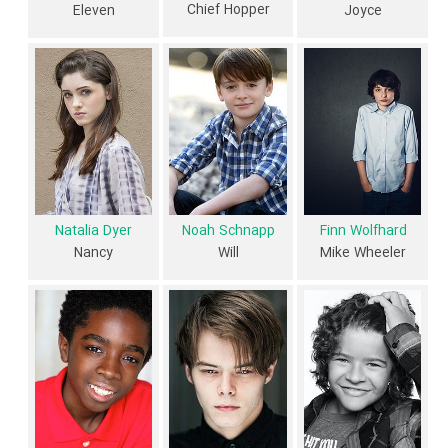
Chief Hopper
Eleven
Joyce
سریال اتفاقات عجیب و کارنامه فعالیت کارگردان و بازیگران
از نظر تاریخچه فعالیت کارگردان و بازیگران سریال اتفاقات عجیب نیز آمارها و
نکات جذابی را می‌توان بیان کرد. براساس آمارها سریال اتفاقات عجیب به طور
متوسط فعالیت 5ام بازیگران این اثر است. براساس امتیاز مردم سریال اتفاقات
عجیب بهترین اثر
چارلی هیتون
،
راس پارتریدج
،
Rob
،
Tobias Jelinek
Morgan
،
کاترین دایر
،
،
Stefanie Butler
،
Pete Burris
،
Mark Steger
Natalia Dyer
Noah Schnapp
Finn Wolfhard
Chris Sullivan
،
Aimee Mullins
،
Ron Roggé
و
David Dwyer
و یکی از
Nancy
Will
Mike Wheeler
4 اثر شاخص
Tobias Jelinek
،
Natalia Dyer
و
Stefanie Butler
در حرفه
بازیگری محسوب می‌شود.
براساس امتیاز مردم سریال اتفاقات عجیب بهترین اثر
Shawn Levy
در حرفه
کارگردانی محسوب می‌شود.
40 تن از بازیگران اتفاقات عجیب، اولین فعالیت جدی بازیگری خود را در این
اثر تجربه کرده‌اند، در واقع در اتفاقات عجیب 40 سریال اولی بوده‌اند:
ملی بابی