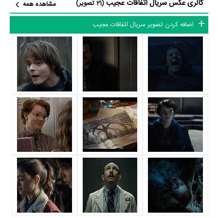
گالری عکس سریال اتفاقات عجیب
بازیگران سریال اتفاقات عجیب چه کسانی هستند؟ در اتفاقات عجیب بازیگرانی
(21 تصویر)
مشاهده همه
چون
وینونا رایدر
در نقش Joyce،
دیوید هاربر
در نقش Chief Hopper،
ملی
اضافه کردن تصویر سریال اتفاقات عجیب
بابی براون
در نقش Eleven،
Finn Wolfhard
در نقش Mike Wheeler،
Noah Schnapp
در نقش Will،
Natalia Dyer
در نقش Nancy و
Gaten
Matarazzo
در نقش Dustin Henderson به ایفای نقش و بازیگری
پرداخته‌اند. در سریال اتفاقات عجیب حدود 69 بازیگر جلوی دوربین رفته‌اند که از
نظر تعداد بازیگران می‌توان اتفاقات عجیب را یک اثر بزرگ، پربازیگر و با تعداد
شخصیت‌های داستانی بسیار عنوان کرد. از این‌لحاظ کارگردانی سریال اتفاقات
عجیب باتوجه به بازی گرفتن از این تعداد بازیگر و مدیریت آنها کار بسیار
دشواری بوده است؛ باید بررسی کرد آیا
Shawn Levy
،
اندرو استنتون
،
Matt
Duffer
و
Ross Duffer
به‌عنوان کارگردان و به‌عنوان بازیگردان و همچنین تیم
بازیگری اتفاقات عجیب توانسته‌اند در این زمینه موفق باشند و بازی‌های
درخشانی را نمایش دهند؟
از دیگر بازیگران سریال اتفاقات عجیب می‌توان به
چارلی هیتون
در نقش
Caleb McLaughlin
Jonathan،
در نقش Lucas Sinclair،
متیو موداین
در