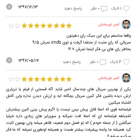
1397/12/13
1
لایک
0
نظر
پاسخ دهید
امیر نوربخش
واقعا متاسفم برای این سبک رای دهیتون
سریالی که رای مثبت از منتقدا گرفت و توی imdb نمرش 9/5
بخاطر رای های بی فکر اینجا نمرش ۷ !!!
1397/05/17
4
لایک
0
نظر
پاسخ دهید
امیر نوربخش
یکی از بهترین سریال های چندسال اخیر شاید اگه قسمتی از فیلم یا تریلری
ازش دیده باشین فکر کنین سریال بچگانه ایه و ارزش دیدن نداره ولی کامل
اشتباه میکنین
فیلمنامه قوی که اصلا قابل پیش بینی نیست یا اگرم پیش بینی کنین بیشترش
اشتباهه فیلمنامه ای که اصلا افت نمیکنه و سوپرایز های زیادی داره خیلیا
میگفتن ( از جمله خودم ) که تو فصل دوم ضعیف ظاهر میشه ولی بهمون ثابت
کرد همیشه جا واسه پیشرفت بیشتر هست و همیشه اونطوری نمیشه که ما فکر
میکنیم میشه !!