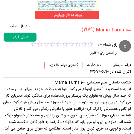
ورود به فاز ویرایش
0
دنبال میشه
(1979)
دنبال کردن
0
0
رای شما:
/
10
بر اساس رای
0
کاربر
فیلم سینمایی
100 دقیقه
کمدی, درام, فانتزی
اکران شده در 1367/06/10
خلاصه داستان فیلم سینمایی Mama Turns 100
آنا زنده است و با آنتونیو ازدواج می کند؛ آنها به حیاط در حومه اسپانیا می رسند،
که چند سال پیش به عنوان یک پرستار پرورشدهنده برای سالگرد تولد مادریان کار
می کرد. در پی پیوستن او، متوجه می شود که خوزه سه سال پیش فوت کرد؛ خوان
لو کامی همسرش را ترک کرد؛ فرناندو هنوز با مادرش زندگی می کند و تلاش
نامناسب برای پرواز یک هواپیمای بدون سرنشین را دارد. و سه دختر کوچولو بزرگ
شده اند. علاوه بر این، او می یابد که خانواده ناکارآمد به طور کامل شکسته شده
است، و لوچی در خرج کردن پول مادر است. هنگامی که خوان برای جشن می آید،