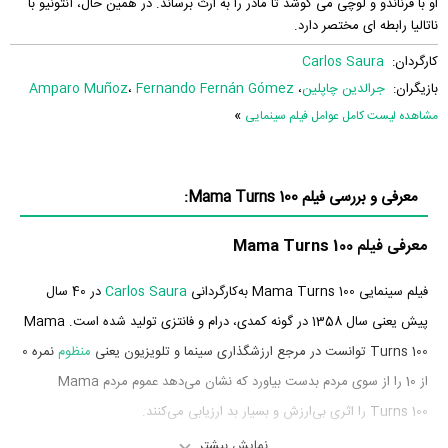
او با فرناندو و لوچی می کوشد تا مادر را به ارث برساند. در همین حال، آنتونیو با
ناتالیا رابطه ای مختصر دارد.
کارگردان:
Carlos Saura
بازیگران:
جرالدین چاپلین
،
Fernando Fernán Gómez
،
Amparo Muñoz
»
مشاهده لیست کامل عوامل فیلم سینمایی
معرفی و بررسی فیلم Mama Turns 100:
معرفی فیلم Mama Turns 100
فیلم سینمایی Mama Turns 100 به‌کارگردانی
Carlos Saura
در 40 سال
پیش یعنی سال 1358 در گونه کمدی، درام و فانتزی تولید شده است. Mama
Turns 100 توانست در مرجع ارزشگذاری سینما و تلویزیون یعنی
منظوم
نمره 0
از 10 را از سوی مردم بدست بیاورد که نشان می‌دهد عموم مردم Mama
Turns 100 را اثری بی‌ارزش و بسیار بد ارزیابی می‌کنند.
نمایش بیشتر