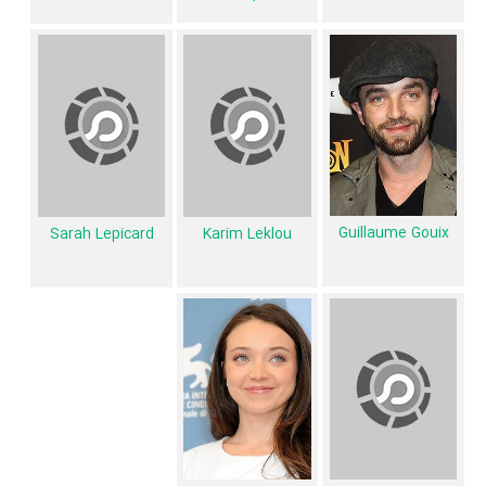
فیلم The Anarchists و کارنامه فعالیت کارگردان و بازیگران
از نظر تاریخچه فعالیت کارگردان و بازیگران فیلم The Anarchists نیز آمارها و
نکات جذابی را می‌توان بیان کرد. براساس آمارها فیلم The Anarchists به
طور متوسط فعالیت 7ام بازیگران این اثر است. براساس امتیاز مردم فیلم The
Anarchists بهترین اثر
Sarah Lepicard
و
Cédric Kahn
و یکی از 4 اثر
شاخص
Sarah Lepicard
و
Cédric Kahn
در حرفه بازیگری محسوب
می‌شود.
Guillaume Gouix
Sarah Lepicard
Karim Leklou
فیلم The Anarchists براساس امتیاز مردم به آثار یکی از 4 اثر شاخص
Gaëlle Macé
در حرفه نویسندگی محسوب می‌شود.
همچنین
Elie Wajeman
کارگردان The Anarchists اولین همکاری خود با
بازیگرانی چون
طاهر رحیم
،
،
Swann Arlaud
،
Adèle Exarchopoulos
Karim Leklou
و
Aurélia Poirier
را در این اثر تجربه کرده است. در میان
بازیگران The Anarchists نیز 23 همکاریِ اول رخ داده، به‌عبارت دیگر در این
فیلم میان هر یک از 8 بازیگر با یکدیگر یک رابطه همکاری شکل گرفته که 23