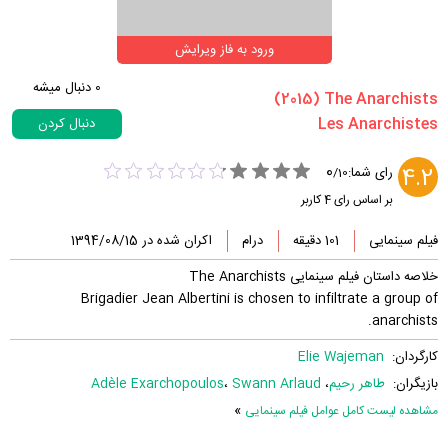
ورود به فاز ویرایش
0
دنبال میشه
دنبال کردن
0
4.2
رای شما:
/
10
بر اساس رای
4
کاربر
فیلم سینمایی
101 دقیقه
درام
اکران شده در 1394/08/15
خلاصه داستان فیلم سینمایی The Anarchists
Brigadier Jean Albertini is chosen to infiltrate a group of
anarchists.
کارگردان:
Elie Wajeman
بازیگران:
طاهر رحیم
،
Swann Arlaud
،
Adèle Exarchopoulos
»
مشاهده لیست کامل عوامل فیلم سینمایی