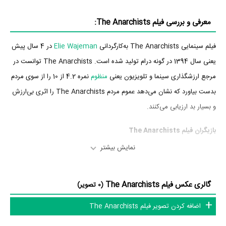
معرفی و بررسی فیلم The Anarchists:
فیلم سینمایی The Anarchists به‌کارگردانی
Elie Wajeman
در 4 سال پیش
یعنی سال 1394 در گونه درام تولید شده است. The Anarchists توانست در
مرجع ارزشگذاری سینما و تلویزیون یعنی
منظوم
نمره 4.2 از 10 را از سوی مردم
بدست بیاورد که نشان می‌دهد عموم مردم The Anarchists را اثری بی‌ارزش
و بسیار بد ارزیابی می‌کنند.
بازیگران فیلم The Anarchists
نمایش بیشتر
بازیگران فیلم The Anarchists چه کسانی هستند؟ در The Anarchists
بازیگرانی چون
طاهر رحیم
،
،
Swann Arlaud
،
Adèle Exarchopoulos
گالری عکس فیلم The Anarchists
Sarah Lepicard
،
Karim Leklou
،
Guillaume Gouix
و
Cédric Kahn
به
(0 تصویر)
ایفای نقش و بازیگری پرداخته‌اند. در فیلم The Anarchists حدود 8 بازیگر
اضافه کردن تصویر فیلم The Anarchists
جلوی دوربین رفته‌اند که از نظر تعداد بازیگران می‌توان The Anarchists را