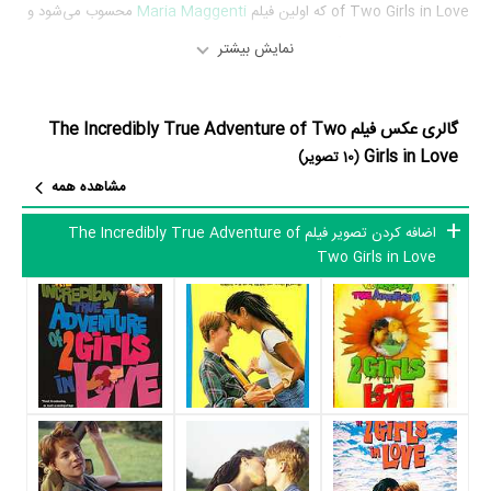
of Two Girls in Love که اولین فیلم
Maria Maggenti
محسوب می‌شود و
توانست در مرجع ارزشگذاری سینما و تلویزیون یعنی
منظوم
نمره 4 از 10 را از
نمایش بیشتر
سوی مردم بدست بیاورد که نشان می‌دهد عموم مردم The Incredibly True
Adventure of Two Girls in Love را اثری کم‌ارزش، کم‌کیفیت و نه‌چندان
گالری عکس فیلم The Incredibly True Adventure of Two
مهم ارزیابی می‌کنند.
Girls in Love
(10 تصویر)
مشاهده همه
بازیگران فیلم The Incredibly True Adventure of Two Girls in Love
اضافه کردن تصویر فیلم The Incredibly True Adventure of
بازیگران فیلم The Incredibly True Adventure of Two Girls in Love
Two Girls in Love
چه کسانی هستند؟ در The Incredibly True Adventure of Two Girls in
Love بازیگرانی چون
Laurel Holloman
در نقش Randy Dean،
Maggie
Moore
در نقش Wendy،
Kate Stafford
در نقش Rebecca Dean،
Sabrina Artel
در نقش Vicky،
Toby Poser
در نقش Lena،
Nelson
Edwin Rodríguez
در نقش Frank و
دیل دیکی
در نقش Regina به ایفای
نقش و بازیگری پرداخته‌اند. در فیلم The Incredibly True Adventure of
Two Girls in Love حدود 10 بازیگر جلوی دوربین رفته‌اند که از نظر تعداد