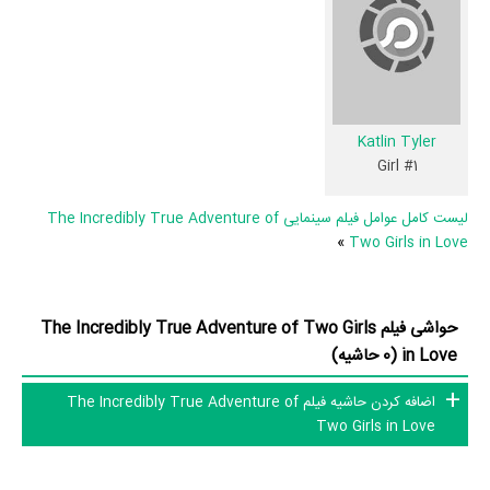
پارکر
،
Andrew Wright
و
Katlin Tyler
.
در میان بازیگران The Incredibly True Adventure of Two Girls in
Love نیز 45 همکاریِ اول رخ داده، به‌عبارت دیگر در این فیلم میان هر یک از
10 بازیگر با یکدیگر یک رابطه همکاری شکل گرفته که 45 همکاری برای
Katlin Tyler
اولین‌مرتبه در The Incredibly True Adventure of Two Girls in Love
Girl #1
رخ داده است. مانند:
Laurel Holloman
و
Kate
،
Maggie Moore
لیست کامل عوامل فیلم سینمایی The Incredibly True Adventure of
Stafford
و
Toby Poser
،
Sabrina Artel
و
Nelson Edwin Rodríguez
،
»
Two Girls in Love
دیل دیکی
و
نیکول آری پارکر
،
Andrew Wright
و
Katlin Tyler
.
عوامل فیلم The Incredibly True Adventure of Two Girls in Love
حواشی فیلم The Incredibly True Adventure of Two Girls
in Love (0 حاشیه)
در مجموع بیش از 11 نفر در تولید فیلم The Incredibly True Adventure
of Two Girls in Love نقش داشته‌اند و هر یک از آنها در
منظوم
یک صفحه
اضافه کردن حاشیه فیلم The Incredibly True Adventure of
Two Girls in Love
اختصاصی دارند.
اطلاعات فیلم The Incredibly True Adventure of Two Girls in Love