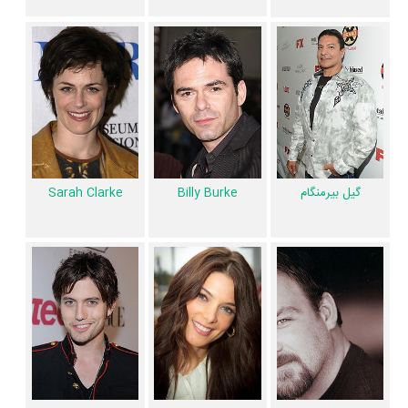
می‌توان گفت آثار مرتبط فیلم گرگ و میش: سپیده دم - قسمت اول عبارت
است از: .
فیلم گرگ و میش: سپیده دم - قسمت اول و کارنامه فعالیت کارگردان و بازیگران
از نظر تاریخچه فعالیت کارگردان و بازیگران فیلم گرگ و میش: سپیده دم -
قسمت اول نیز آمارها و نکات جذابی را می‌توان بیان کرد. براساس آمارها فیلم
گرگ و میش: سپیده دم - قسمت اول به طور متوسط فعالیت 9ام بازیگران این
گیل بیرمنگام
Billy Burke
Sarah Clarke
اثر است.
براساس امتیاز مردم فیلم گرگ و میش: سپیده دم - قسمت اول یکی از 4 اثر
شاخص
بیل کاندن
در حرفه کارگردانی محسوب می‌شود.
2 تن از بازیگران گرگ و میش: سپیده دم - قسمت اول، اولین فعالیت جدی
بازیگری خود را در این اثر تجربه کرده‌اند، در واقع در گرگ و میش: سپیده دم -
قسمت اول 2 فیلم اولی بوده‌اند:
Christian Sloan
و
James Pizzinato
.
همچنین
بیل کاندن
کارگردان گرگ و میش: سپیده دم - قسمت اول اولین
همکاری خود با بازیگرانی چون
گیل بیرمنگام
،
Sarah Clarke
و
Ty Olsson
را