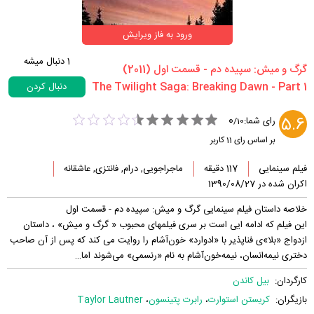
ورود به فاز ویرایش
1
دنبال میشه
‏گرگ و میش: سپیده دم - قسمت اول‏ (2011)
دنبال کردن
0
5.6
رای شما:
/
10
بر اساس رای
11
کاربر
فیلم سینمایی
117 دقیقه
ماجراجویی, درام, فانتزی, عاشقانه
اکران شده در 1390/08/27
خلاصه داستان فیلم سینمایی گرگ و میش: سپیده دم - قسمت اول
این فیلم که ادامه ایی است بر سری فیلمهای محبوب « گرگ و میش» ، داستان
ازدواج «بلا»ی فناپذیر با «ادوارد» خون‌آشام را روایت می کند که پس از آن صاحب
دختری نیمه‌انسان، نیمه‌خون‌آشام به نام «رنسمی» می‌شوند اما…
کارگردان:
بیل کاندن
بازیگران:
کریستن استوارت
،
رابرت پتینسون
،
Taylor Lautner