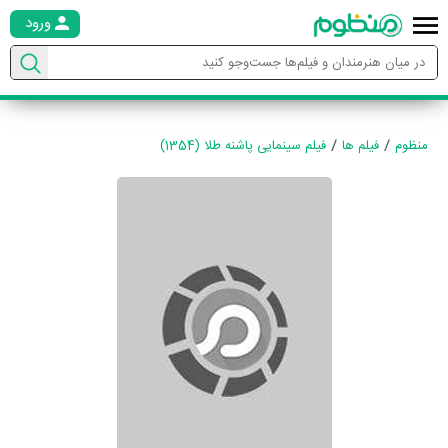
ورود
منظوم
فیلم ها
فیلم سینمایی پاشنه طلا (1354)