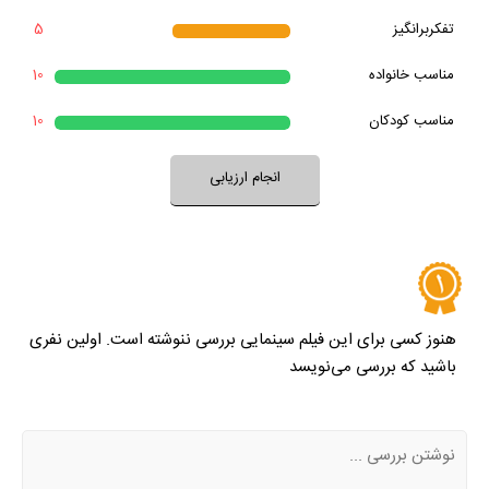
بله
تفکربرانگیز
5
خیر
تقریبا
بله
بعد از پایان فیلم به آن فکر می‌کردید؟
مناسب خانواده‌
10
خیر
تقریبا
فضای فیلم با فرهنگ خانواده شما سازگار است؟
بله
مناسب کودکان
10
خیر
تقریبا
بله
فضای فیلم مناسب کودکان است؟
انجام ارزیابی
نظر خود را ثبت کنید
هنوز کسی برای این فیلم سینمایی بررسی ننوشته است. اولین نفری
باشید که بررسی می‌نویسد