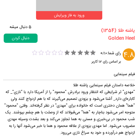
ورود به فاز ویرایش
5
دنبال میشه
‏پاشنه طلا‏ (1354)
دنبال کردن
0
4.8
رای شما:
/
10
بر اساس رای
12
کاربر
فیلم سینمایی
خلاصه داستان فیلم سینمایی پاشنه طلا
"مهدی" ئر شرایطی که انتظار ورود برادرش "محمود" را از آمریکا دارد با "نازی"_ که
کاباره‌ای دارد_ آشنا می‌شود و بزودی تصمیم می‌گیرند که با هم ازدواج کنند ولی
"هما" همان دختری است که خانواده برای "مهدی" در نظر گرفته‌اند. وقتی "محمود"
متوجه امر می‌شود بناچار به "هما" می‌قبولاند که از وصلت با هم چشم بپوشند. یک
شب محمود در بی‌خبری و مستی به هما تجاوز می‌کند و بعد بشدت وسیله مهدی
مضروب می‌شود. اما مهدی بزودی از علاقه محمود و هما با خبر می‌شود آنها را به
ازدواج هم درآورده و خود به سراغ نازی می‌رود.