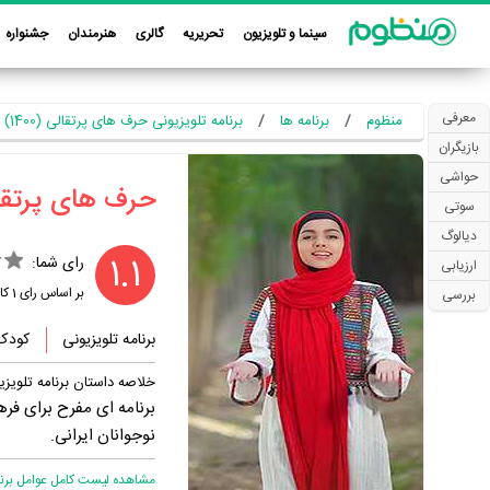
سینما و تلویزیون
تحریریه
گالری
هنرمندان
جشنواره
معرفی
منظوم
برنامه ها
برنامه تلویزیونی حرف های پرتقالی (1400)
بازیگران
حواشی
‏حرف های پرتقال
سوتی
دیالوگ
1.1
رای شما:
ارزیابی
بر اساس رای
1
کار
بررسی
برنامه تلویزیونی
کودک 
خلاصه داستان برنامه تلویز
برنامه ای مفرح برای فر
نوجوانان ایرانی.
مشاهده لیست کامل عوامل برنام