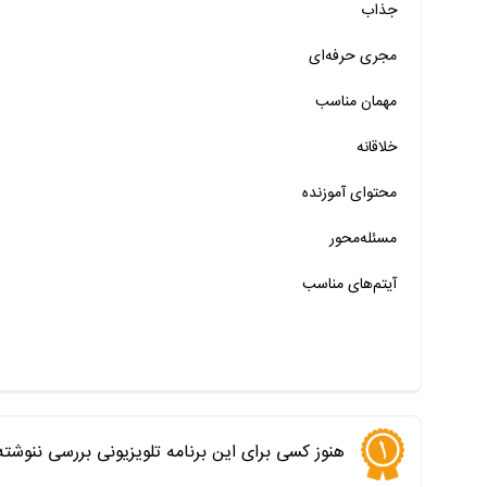
جذاب
خیر
تقریبا
بله
مجری حرفه‌ای
خیر
تقریبا
بله
مهمان‌ مناسب
خیر
تقریبا
بله
خلاقانه
خیر
تقریبا
بله
محتوای آموزنده
خیر
تقریبا
بله
خیر
تقریبا
بله
مسئله‌محور
آیتم‌های مناسب
هنوز کسی برای این برنامه تلویزیونی بررسی ننوشت