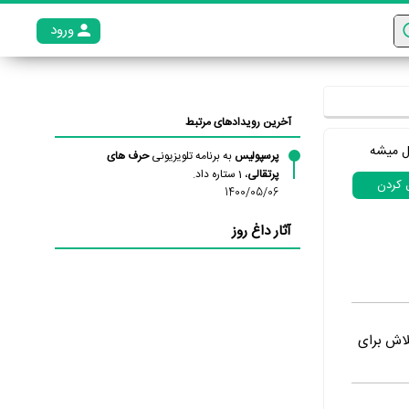
ورود
عضو م
آخرین رویدادهای مرتبط
ل میشه
پرسپولیس
به برنامه تلویزیونی
حرف های
پرتقالی
، 1 ستاره داد.
ل کردن
1400/05/06
آثار داغ روز
لاش برای