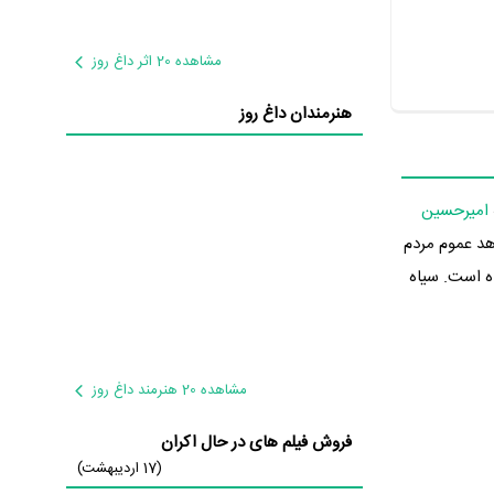
مشاهده 20 اثر داغ روز
هنرمندان داغ روز
امیرحسین
ی‌دهد عموم مردم
ده است. سیاه
مشاهده 20 هنرمند داغ روز
فروش فیلم های در حال اکران
 « سیاه رگ »
(17 اردیبهشت)