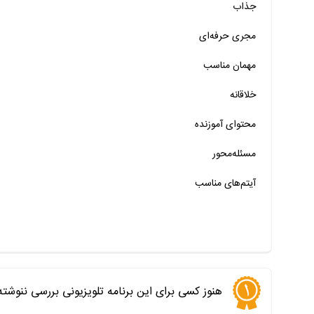
جذاب
خیر
تقریبا
بله
مجری حرفه‌ای
خیر
تقریبا
بله
مهمان‌ مناسب
خیر
تقریبا
بله
خلاقانه
خیر
تقریبا
بله
محتوای آموزنده
خیر
تقریبا
بله
خیر
تقریبا
بله
مسئله‌محور
آیتم‌های مناسب
هنوز کسی برای این برنامه تلویزیونی بررسی ننوشت