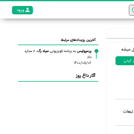
ورود
عضو م
آخرین رویدادهای مرتبط
ل میشه
پرسپولیس
به برنامه تلویزیونی
سیاه رگ
، 2 ستاره
داد.
ل کردن
1400/05/06
آثار داغ روز
 تبعات