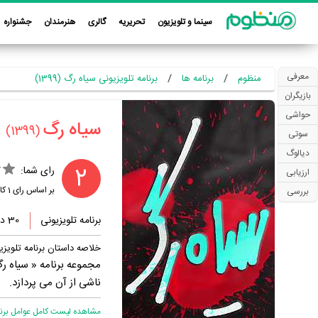
سینما و تلویزیون
تحریریه
گالری
هنرمندان
جشنواره
معرفی
منظوم
برنامه ها
برنامه تلویزیونی سیاه رگ (1399)
بازیگران
حواشی
‏سیاه رگ‏
(1399)
سوتی
دیالوگ
2
رای شما:
ارزیابی
بر اساس رای
1
کار
بررسی
برنامه تلویزیونی
30 دقیقه
خلاصه داستان برنامه تلویز
مجموعه برنامه « سیاه رگ 
ناشی از آن می پردازد.
مشاهده لیست کامل عوامل برنام