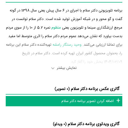
برنامه تلویزیونی دکتر سلام با اجرای در 6 سال پیش یعنی سال 1398 در گونه
گفت و گو محور و در شبکه آموزش تولید شده است. دکتر سلام توانست در
مرجع ارزشگذاری سینما و تلویزیون یعنی
منظوم
نمره 5.2 از 10 را از سوی مردم
بدست بیاورد که نشان می‌دهد عموم مردم دکتر سلام را اثری متوسط اما مفید
برای تماشا ارزیابی می‌کنند.
وحید رستگار رامشه
تهیه‌کننده دکتر سلام این برنامه
را، به‌عنوان محصول کشور ایران تهیه کرده است. دکتر سلام در تاریخ
1404/02/09 پخش خود را آغاز کرد.
نمایش بیشتر
داستان برنامه دکتر سلام
گالری عکس برنامه دکتر سلام
از محتوا و داستان برنامه دکتر سلام چقدر اطلاع دارید؟
(0 تصویر)
اضافه کردن تصویر برنامه دکتر سلام
در خلاصه داستانی که یا از سوی تیم رسانه‌ای اثر و یا توسط دیگر رسانه‌ها درباره
داستان دکتر سلام منتشر شده است، می‌خوانیم: «آموزش و آگاهی نحوه
برخورد و شناسایی و پیشگیری از بیماری ها از اهداف این برنامه است»
گالری ویدئوی برنامه دکتر سلام
(0 ویدئو)