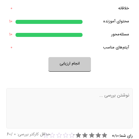
خیر
تقریبا
بله
برنامه آموزنده است؟
خلاقانه
0
خیر
تقریبا
آیا برنامه برای طرح یا حل یک مسئله تلاش می‌کند؟
محتوای آموزنده
10
بله
خیر
تقریبا
آیتم‌های برنامه متنوع و مرتبط هستند؟
مسئله‌محور
10
بله
آیتم‌های مناسب
0
نظر خود را ثبت کنید
انجام ارزیابی
حداقل کارکتر بررسی:
0
/60
0
رای شما:
/
10