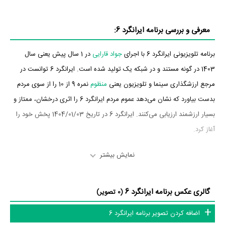
معرفی و بررسی برنامه ایرانگرد 6:
برنامه تلویزیونی ایرانگرد 6 با اجرای
جواد قارایی
در 1 سال پیش یعنی سال
1403 در گونه مستند و در شبکه یک تولید شده است. ایرانگرد 6 توانست در
مرجع ارزشگذاری سینما و تلویزیون یعنی
منظوم
نمره 9 از 10 را از سوی مردم
بدست بیاورد که نشان می‌دهد عموم مردم ایرانگرد 6 را اثری درخشان، ممتاز و
بسیار ارزشمند ارزیابی می‌کنند. ایرانگرد 6 در تاریخ 1404/01/03 پخش خود را
آغاز کرد.
داستان برنامه ایرانگرد 6
نمایش بیشتر
از محتوا و داستان برنامه ایرانگرد 6 چقدر اطلاع دارید؟
گالری عکس برنامه ایرانگرد 6
(0 تصویر)
در خلاصه داستانی که یا از سوی تیم رسانه‌ای اثر و یا توسط دیگر رسانه‌ها درباره
اضافه کردن تصویر برنامه ایرانگرد 6
داستان ایرانگرد 6 منتشر شده است، می‌خوانیم: «در این برنامه جاذبه های