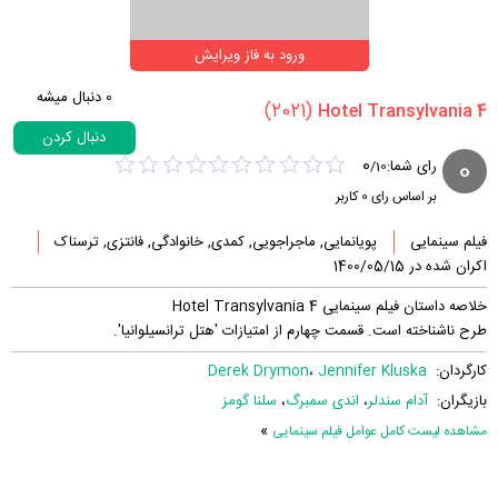
ورود به فاز ویرایش
0
دنبال میشه
(2021)
دنبال کردن
0
0
رای شما:
/
10
بر اساس رای
0
کاربر
فیلم سینمایی
پویانمایی, ماجراجویی, کمدی, خانوادگی, فانتزی, ترسناک
اکران شده در 1400/05/15
خلاصه داستان فیلم سینمایی Hotel Transylvania 4
طرح ناشناخته است. قسمت چهارم از امتیازات 'هتل ترانسیلوانیا'.
کارگردان:
Jennifer Kluska
،
Derek Drymon
بازیگران:
آدام سندلر
،
اندی سمبرگ
،
سلنا گومز
»
مشاهده لیست کامل عوامل فیلم سینمایی