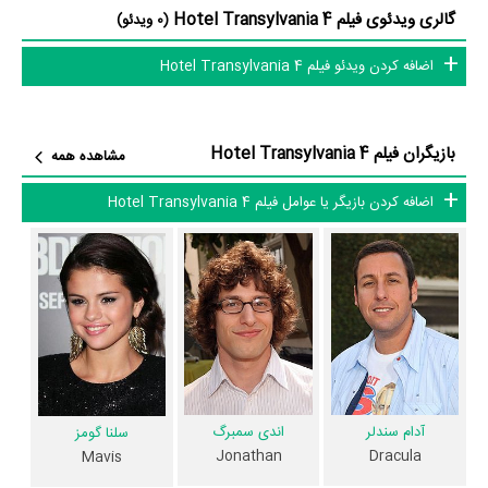
گالری ویدئوی فیلم Hotel Transylvania 4
(0 ویدئو)
از نظر تاریخچه فعالیت کارگردان و بازیگران فیلم Hotel Transylvania 4 نیز
اضافه کردن ویدئو فیلم Hotel Transylvania 4
آمارها و نکات جذابی را می‌توان بیان کرد. براساس آمارها فیلم Hotel
Transylvania 4 به طور متوسط فعالیت 26ام بازیگران این اثر است.
همچنین
Derek Drymon
و
Jennifer Kluska
کارگردان Hotel
بازیگران فیلم Hotel Transylvania 4
مشاهده همه
Transylvania 4 اولین همکاری خود با بازیگرانی چون
آدام سندلر
،
اندی
سمبرگ
و
سلنا گومز
را در این اثر تجربه کرده است.
اضافه کردن بازیگر یا عوامل فیلم Hotel Transylvania 4
عوامل فیلم Hotel Transylvania 4
در مجموع بیش از 7 نفر در تولید فیلم Hotel Transylvania 4 نقش
داشته‌اند و هر یک از آنها در
منظوم
یک صفحه اختصاصی دارند.
اطلاعات فیلم Hotel Transylvania 4
آدام سندلر
اندی سمبرگ
سلنا گومز
Jonathan
Dracula
Mavis
تاکنون در بخش‌های گالری عکس و پوستر فیلم Hotel Transylvania 4،