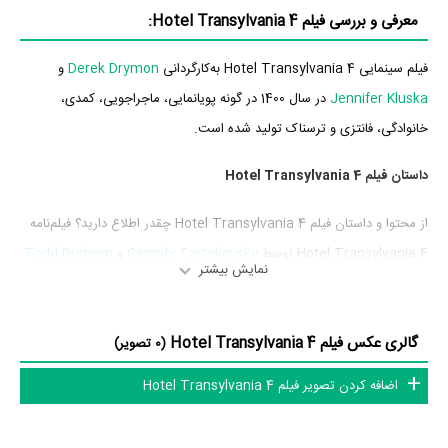
معرفی و بررسی فیلم Hotel Transylvania 4:
فیلم سینمایی Hotel Transylvania 4 به‌کارگردانی
Derek Drymon
و
Jennifer Kluska
در سال 1400 در گونه پویانمایی، ماجراجویی، کمدی،
خانوادگی، فانتزی و ترسناک تولید شده است.
داستان فیلم Hotel Transylvania 4
از محتوا و داستان فیلم Hotel Transylvania 4 چقدر اطلاع دارید؟ فیلم‌نامه
Hotel Transylvania 4 توسط
Genndy Tartakovsky
و
Todd Durham
نمایش بیشتر
نوشته شده است.
در خلاصه داستانی که یا از سوی تیم رسانه‌ای اثر و یا توسط دیگر رسانه‌ها درباره
گالری عکس فیلم Hotel Transylvania 4
(0 تصویر)
داستان Hotel Transylvania 4 منتشر شده است، می‌خوانیم: «طرح
اضافه کردن تصویر فیلم Hotel Transylvania 4
ناشناخته است. قسمت چهارم از امتیازات 'هتل ترانسیلوانیا'.»
فیلم Hotel Transylvania 4 و کارنامه فعالیت کارگردان و بازیگران