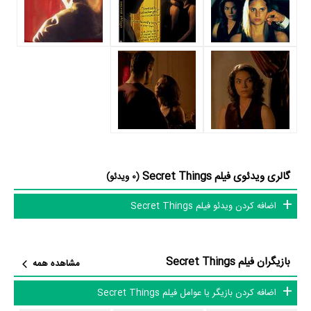
باید بررسی کرد آیا
Jean-Claude Brisseau
به‌عنوان کارگردان و به‌عنوان
بازیگردان و همچنین تیم بازیگری Secret Things توانسته‌اند در این زمینه
موفق باشند و بازی‌های درخشانی را نمایش دهند؟
از دیگر بازیگران فیلم Secret Things می‌توان به
Dorothée Picard
در
نقش Delacroix's Mother،
Pierre Gabaston
در نقش Bar Patron و
María Luisa García
در نقش Sandrine's Mother اشاره کرد.
داستان فیلم Secret Things
گالری ویدئوی فیلم Secret Things
(0 ویدئو)
از محتوا و داستان فیلم Secret Things چقدر اطلاع دارید؟ فیلم‌نامه Secret
Things توسط
Jean-Claude Brisseau
نوشته شده است.
اضافه کردن ویدئو فیلم Secret Things
در خلاصه داستانی که یا از سوی تیم رسانه‌ای اثر و یا توسط دیگر رسانه‌ها درباره
داستان Secret Things منتشر شده است، می‌خوانیم: «Two young
بازیگران فیلم Secret Things
مشاهده همه
women find themselves struggling to survive in Paris, street-
wise Nathalie, a stripper, and naïve Sandrine, a barmaid.
اضافه کردن بازیگر یا عوامل فیلم Secret Things