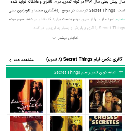
سال پیش یعنی سال 1381 در گونه کمدی، درام، فانتزی و عاشقانه تولید شده
است. Secret Things توانست در مرجع ارزشگذاری سینما و تلویزیون یعنی
منظوم
نمره 0 از 10 را از سوی مردم بدست بیاورد که نشان می‌دهد عموم مردم
Secret Things را اثری بی‌ارزش و بسیار بد ارزیابی می‌کنند.
نمایش بیشتر
بازیگران فیلم Secret Things
بازیگران فیلم Secret Things چه کسانی هستند؟ در Secret Things
گالری عکس فیلم Secret Things
(8 تصویر)
مشاهده همه
بازیگرانی چون
Coralie Revel
در نقش Nathalie،
Sabrina Seyvecou
در
اضافه کردن تصویر فیلم Secret Things
نقش Sandrine،
Roger Miremont
در نقش Delacroix،
Fabrice Deville
در نقش Christophe،
Blandine Bury
در نقش Charlotte،
Olivier Soler
در نقش Cadene و
Viviane Théophildès
در نقش Mme. Mercier به
ایفای نقش و بازیگری پرداخته‌اند. در فیلم Secret Things حدود 10 بازیگر
جلوی دوربین رفته‌اند که از نظر تعداد بازیگران می‌توان Secret Things را یک
اثر پربازیگر عنوان کرد. از این‌لحاظ کارگردانی فیلم Secret Things باتوجه به
بازی گرفتن از این تعداد بازیگر و مدیریت آنها کار بسیار دشواری بوده است؛