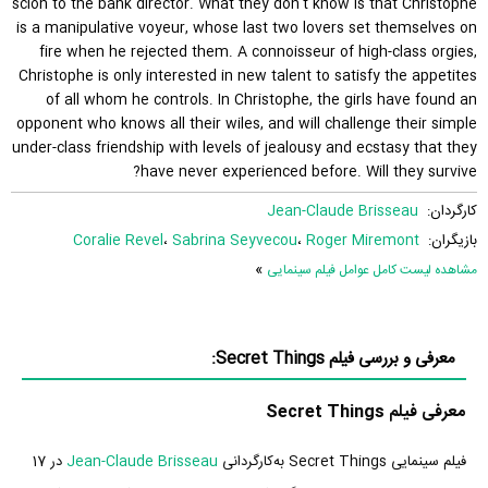
scion to the bank director. What they don't know is that Christophe
is a manipulative voyeur, whose last two lovers set themselves on
fire when he rejected them. A connoisseur of high-class orgies,
Christophe is only interested in new talent to satisfy the appetites
of all whom he controls. In Christophe, the girls have found an
opponent who knows all their wiles, and will challenge their simple
under-class friendship with levels of jealousy and ecstasy that they
have never experienced before. Will they survive?
کارگردان:
Jean-Claude Brisseau
بازیگران:
Roger Miremont
،
Sabrina Seyvecou
،
Coralie Revel
»
مشاهده لیست کامل عوامل فیلم سینمایی
معرفی و بررسی فیلم Secret Things:
معرفی فیلم Secret Things
فیلم سینمایی Secret Things به‌کارگردانی
Jean-Claude Brisseau
در 17