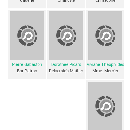
Cadene
Charlotte
Christophe
مختلفی شباهت دارد. با توجه به شاخص‌های متعدد و گوناگونی می‌توان گفت
آثار مرتبط فیلم Secret Things عبارت است از: .
فیلم Secret Things و کارنامه فعالیت کارگردان و بازیگران
از نظر تاریخچه فعالیت کارگردان و بازیگران فیلم Secret Things نیز آمارها و
نکات جذابی را می‌توان بیان کرد. براساس آمارها فیلم Secret Things به طور
متوسط فعالیت 1ام بازیگران این اثر است.
Pierre Gabaston
Dorothée Picard
Viviane Théophildès
7 تن از بازیگران Secret Things، اولین فعالیت جدی بازیگری خود را در این
Bar Patron
Delacroix's Mother
Mme. Mercier
اثر تجربه کرده‌اند، در واقع در Secret Things 7 فیلم اولی بوده‌اند:
Coralie
Revel
،
Sabrina Seyvecou
،
Fabrice Deville
،
Blandine Bury
،
Olivier
Viviane Théophildès
،
Soler
و
Dorothée Picard
.
همچنین
Jean-Claude Brisseau
کارگردان Secret Things اولین همکاری
خود با بازیگرانی چون
Roger Miremont
و
María Luisa García
را در این
اثر تجربه کرده است. در میان بازیگران Secret Things نیز 45 همکاریِ اول
رخ داده، به‌عبارت دیگر در این فیلم میان هر یک از 10 بازیگر با یکدیگر یک