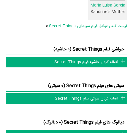
María Luisa García
رابطه همکاری شکل گرفته که 45 همکاری برای اولین‌مرتبه در Secret
Sandrine's Mother
Things رخ داده است. مانند:
Coralie Revel
و
،
Sabrina Seyvecou
Roger Miremont
و
Blandine Bury
،
Fabrice Deville
و
،
Olivier Soler
لیست کامل عوامل فیلم سینمایی Secret Things
»
Viviane Théophildès
و
Pierre Gabaston
،
Dorothée Picard
و
María
.
Luisa García
حواشی فیلم Secret Things (0 حاشیه)
عوامل فیلم Secret Things
اضافه کردن حاشیه فیلم Secret Things
در مجموع بیش از 11 نفر در تولید فیلم Secret Things نقش داشته‌اند و هر
یک از آنها در
منظوم
یک صفحه اختصاصی دارند.
سوتی های فیلم Secret Things (0 سوتی)
اطلاعات فیلم Secret Things
اضافه کردن سوتی فیلم Secret Things
تاکنون در صفحه اختصاصی فیلم Secret Things در
منظوم
اطلاعات بسیاری
دیالوگ های فیلم Secret Things (0 دیالوگ)
توسط پژوهشگران و مردم ثبت شده است؛ در بخش گالری عکس و پوستر فیلم