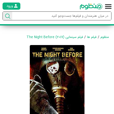
ورود
منظوم
فیلم ها
فیلم سینمایی The Night Before (2017)