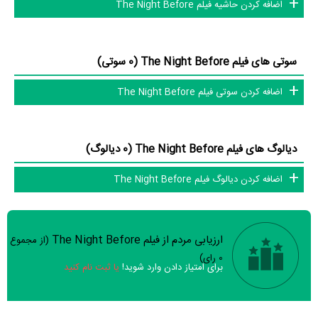
اضافه کردن حاشیه فیلم The Night Before
هر یک از آنها در
منظوم
یک صفحه اختصاصی دارند.
اطلاعات فیلم The Night Before
سوتی های فیلم The Night Before (0 سوتی)
اضافه کردن سوتی فیلم The Night Before
تاکنون در بخش‌های گالری عکس و پوستر فیلم The Night Before، ویدئو و
تیزر فیلم The Night Before، حواشی فیلم The Night Before، دیالوگ
برتر فیلم The Night Before، سوتی فیلم The Night Before و نقد فیلم
دیالوگ های فیلم The Night Before (0 دیالوگ)
The Night Before هنوز موردی ثبت نشده است. قطعا ما و شما به این حد
اضافه کردن دیالوگ فیلم The Night Before
قانع نیستیم؛ باید به‌کمک علاقمندان فیلم، سریال و تئاتر، این دایرة‌المعارف
آنلاین و بانک اطلاعات هنرمندان و آثار سینما، تلویزیون و تئاتر را کامل و
کامل‌تر کنیم.
ارزیابی مردم از فیلم The Night Before
(از مجموع
سوالات نظرسنجی ( 8 سوال)
0
رای)
برای امتیاز دادن وارد شوید!
یا ثبت نام کنید
خیر
تقریبا
بله
فیلم ارزش یک بار دیدن را دارد؟