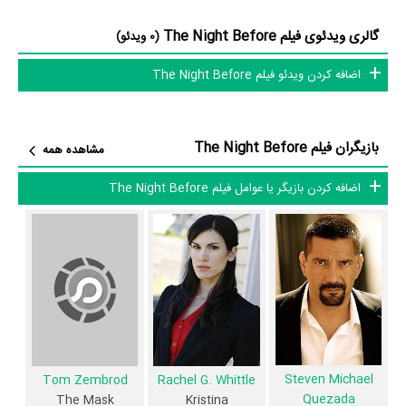
Eric Hanson
The Mask،
در نقش Michael،
Kimi Acosta
در نقش
گالری ویدئوی فیلم The Night Before
(0 ویدئو)
Drew Farmer
Penny،
در نقش Trenton و
Tiffany McDonald
در نقش
اضافه کردن ویدئو فیلم The Night Before
Rose به ایفای نقش و بازیگری پرداخته‌اند. در فیلم The Night Before
حدود 10 بازیگر جلوی دوربین رفته‌اند که از نظر تعداد بازیگران می‌توان The
Night Before را یک اثر پربازیگر عنوان کرد. از این‌لحاظ کارگردانی فیلم The
بازیگران فیلم The Night Before
مشاهده همه
Night Before باتوجه به بازی گرفتن از این تعداد بازیگر و مدیریت آنها کار
بسیار دشواری بوده است؛ باید بررسی کرد آیا
Brett Bentman
به‌عنوان
اضافه کردن بازیگر یا عوامل فیلم The Night Before
کارگردان و به‌عنوان بازیگردان و همچنین تیم بازیگری The Night Before
توانسته‌اند در این زمینه موفق باشند و بازی‌های درخشانی را نمایش دهند؟
از دیگر بازیگران فیلم The Night Before می‌توان به
Chip Llorens
در نقش
Ainslee Waterston
Captain Taft،
در نقش Young Girl و
Cliff
McClelland
در نقش Forensics Photographer اشاره کرد.
داستان فیلم The Night Before
Steven Michael
Tom Zembrod
Rachel G. Whittle
Quezada
The Mask
Kristina