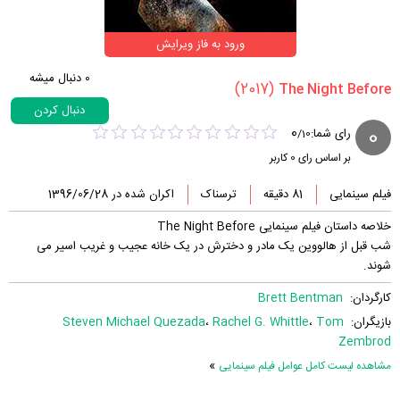
ورود به فاز ویرایش
0
دنبال میشه
(2017)
دنبال کردن
0
0
رای شما:
/
10
بر اساس رای
0
کاربر
فیلم سینمایی
81 دقیقه
ترسناک
اکران شده در 1396/06/28
خلاصه داستان فیلم سینمایی The Night Before
شب قبل از هالووین یک مادر و دخترش در یک خانه عجیب و غریب اسیر می
شوند.
کارگردان:
Brett Bentman
بازیگران:
Tom
،
Rachel G. Whittle
،
Steven Michael Quezada
Zembrod
»
مشاهده لیست کامل عوامل فیلم سینمایی