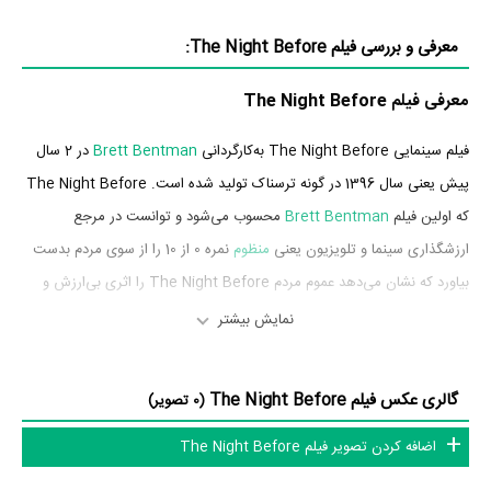
معرفی و بررسی فیلم The Night Before:
معرفی فیلم The Night Before
فیلم سینمایی The Night Before به‌کارگردانی
Brett Bentman
در 2 سال
پیش یعنی سال 1396 در گونه ترسناک تولید شده است. The Night Before
که اولین فیلم
Brett Bentman
محسوب می‌شود و توانست در مرجع
ارزشگذاری سینما و تلویزیون یعنی
منظوم
نمره 0 از 10 را از سوی مردم بدست
بیاورد که نشان می‌دهد عموم مردم The Night Before را اثری بی‌ارزش و
بسیار بد ارزیابی می‌کنند.
نمایش بیشتر
بازیگران فیلم The Night Before
گالری عکس فیلم The Night Before
(0 تصویر)
بازیگران فیلم The Night Before چه کسانی هستند؟ در The Night
اضافه کردن تصویر فیلم The Night Before
Before بازیگرانی چون
Steven Michael Quezada
در نقش Detective
Rachel G. Whittle
Perez،
در نقش Kristina،
Tom Zembrod
در نقش