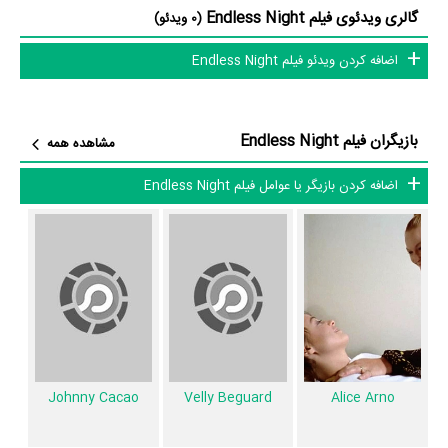
Night حدود 5 بازیگر جلوی دوربین رفته‌اند که از نظر تعداد بازیگران می‌توان
گالری ویدئوی فیلم Endless Night
(0 ویدئو)
Endless Night را یک اثر کم‌بازیگر و با تعداد شخصیت‌های داستانی کم عنوان
اضافه کردن ویدئو فیلم Endless Night
کرد.
بازیگران فیلم Endless Night
داستان فیلم Endless Night
مشاهده همه
اضافه کردن بازیگر یا عوامل فیلم Endless Night
از محتوا و داستان فیلم Endless Night چقدر اطلاع دارید؟
در خلاصه داستانی که یا از سوی تیم رسانه‌ای اثر و یا توسط دیگر رسانه‌ها درباره
داستان Endless Night منتشر شده است، می‌خوانیم: «او مردی است که
دوران کودکی خود را به خطر می اندازد و باعث می شود که او به چیزی برای
جنس، انحراف، خشونت و قتل برسد.»
فیلم Endless Night از نظر ساختار (فرم)، محتوا و محیط تولید، به آثار
مختلفی شباهت دارد. با توجه به شاخص‌های متعدد و گوناگونی می‌توان گفت
Johnny Cacao
Velly Beguard
Alice Arno
آثار مرتبط فیلم Endless Night عبارت است از: .