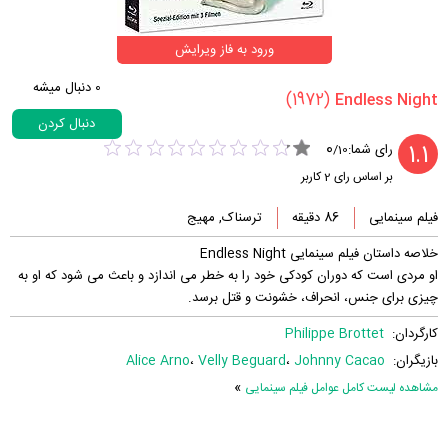
ورود به فاز ویرایش
0
دنبال میشه
(1972)
دنبال کردن
0
1.1
رای شما:
/
10
بر اساس رای
2
کاربر
فیلم سینمایی
86 دقیقه
ترسناک, مهیج
خلاصه داستان فیلم سینمایی Endless Night
او مردی است که دوران کودکی خود را به خطر می اندازد و باعث می شود که او به
چیزی برای جنس، انحراف، خشونت و قتل برسد.
کارگردان:
Philippe Brottet
بازیگران:
Johnny Cacao
،
Velly Beguard
،
Alice Arno
»
مشاهده لیست کامل عوامل فیلم سینمایی