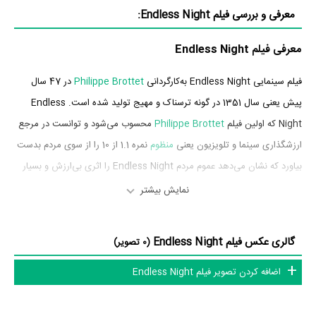
معرفی و بررسی فیلم Endless Night:
معرفی فیلم Endless Night
فیلم سینمایی Endless Night به‌کارگردانی
Philippe Brottet
در 47 سال
پیش یعنی سال 1351 در گونه ترسناک و مهیج تولید شده است. Endless
Night که اولین فیلم
Philippe Brottet
محسوب می‌شود و توانست در مرجع
ارزشگذاری سینما و تلویزیون یعنی
منظوم
نمره 1.1 از 10 را از سوی مردم بدست
بیاورد که نشان می‌دهد عموم مردم Endless Night را اثری بی‌ارزش و بسیار
بد ارزیابی می‌کنند.
نمایش بیشتر
بازیگران فیلم Endless Night
گالری عکس فیلم Endless Night
(0 تصویر)
بازیگران فیلم Endless Night چه کسانی هستند؟ در Endless Night
اضافه کردن تصویر فیلم Endless Night
بازیگرانی چون
Yvon
،
Johnny Cacao
،
Velly Beguard
،
Alice Arno
Dorval
و
Roberto
به ایفای نقش و بازیگری پرداخته‌اند. در فیلم Endless