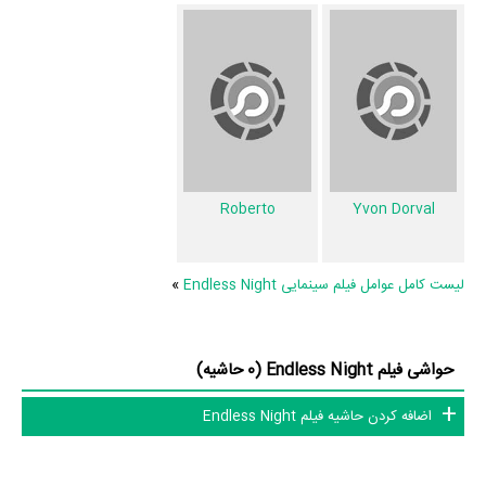
فیلم Endless Night و کارنامه فعالیت کارگردان و بازیگران
از نظر تاریخچه فعالیت کارگردان و بازیگران فیلم Endless Night نیز آمارها و
نکات جذابی را می‌توان بیان کرد. براساس آمارها فیلم Endless Night به طور
متوسط فعالیت 1ام بازیگران این اثر است.
5 تن از بازیگران Endless Night، اولین فعالیت جدی بازیگری خود را در این
اثر تجربه کرده‌اند، در واقع در Endless Night 5 فیلم اولی بوده‌اند:
Alice
Roberto
Yvon Dorval
Yvon Dorval
،
Johnny Cacao
،
Velly Beguard
،
Arno
و
Roberto
.
در میان بازیگران Endless Night نیز 10 همکاریِ اول رخ داده، به‌عبارت دیگر
لیست کامل عوامل فیلم سینمایی Endless Night
»
در این فیلم میان هر یک از 5 بازیگر با یکدیگر یک رابطه همکاری شکل گرفته
که 10 همکاری برای اولین‌مرتبه در Endless Night رخ داده است. مانند:
Alice
حواشی فیلم Endless Night (0 حاشیه)
Arno
و
Alice Arno
،
Velly Beguard
و
Alice Arno
،
Johnny Cacao
و
Alice Arno
،
Yvon Dorval
و
Velly Beguard
،
Roberto
و
Johnny
اضافه کردن حاشیه فیلم Endless Night
.
Cacao
عوامل فیلم Endless Night