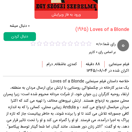
ورود به فاز ویرایش
0
دنبال میشه
(1965)
دنبال کردن
0
0
رای شما:
/
10
بر اساس رای
0
کاربر
فیلم سینمایی
88 دقیقه
کمدی, عاشقانه, درام
اکران شده در 1345/08/04
خلاصه داستان فیلم سینمایی Loves of a Blonde
یک مدیر کارخانه در چکسلواکی روستایی با ارتش برای ارسال مردان به منطقه،
ارتقاء روحیه کارگران زن جوان خود، از شرکت مردانه محروم شده است؛ زیرا پسران
محلی مجبور به ازدواج هستند. ارتش نیروهای مخالف را تهیه می کند که اکثرا
مردان میانسال ازدواج می کنند - و Andula زیبایی محلی، کسانی را که به اندازه
کافی جسورانه تلاش می کنند تا او را برنده شوند، به خاطر پیانیست جاز که تازه از
پراگ به اجرا درآمده، می فرستد. او او را گمراه می کند و او را تحت تاثیر قرار می
دهد، به او گفت: "اکثر زنان دور هستند، مانند گیتار، اما شما گیتار توسط پیکاسو".