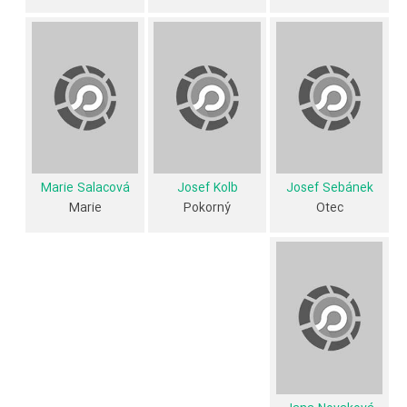
جسورانه تلاش می کنند تا او را برنده شوند، به خاطر پیانیست جاز که تازه از
پراگ به اجرا درآمده، می فرستد. او او را گمراه می کند و او را تحت تاثیر قرار
می دهد، به او گفت: "اکثر زنان دور هستند، مانند گیتار، اما شما گیتار توسط
پیکاسو". شب اقامت با او باعث می شود سخنرانی در افتخار زن جوان در
خوابگاه او، پس او را پرستاران دیگر خود و راه خود را به پراگ برای پیدا کردن
مرد جوان. او محافظ ماما و پاپا خسته است زمانی که او با چمدان خود را در
آستان در می آید خوشحال نیست.»
Marie Salacová
Josef Kolb
Josef Sebánek
فیلم Loves of a Blonde از نظر ساختار (فرم)، محتوا و محیط تولید، به آثار
Marie
Pokorný
Otec
مختلفی شباهت دارد. با توجه به شاخص‌های متعدد و گوناگونی می‌توان گفت
آثار مرتبط فیلم Loves of a Blonde عبارت است از: .
فیلم Loves of a Blonde و کارنامه فعالیت کارگردان و بازیگران
از نظر تاریخچه فعالیت کارگردان و بازیگران فیلم Loves of a Blonde نیز
آمارها و نکات جذابی را می‌توان بیان کرد. براساس آمارها فیلم Loves of a
Blonde به طور متوسط فعالیت 1ام بازیگران این اثر است.