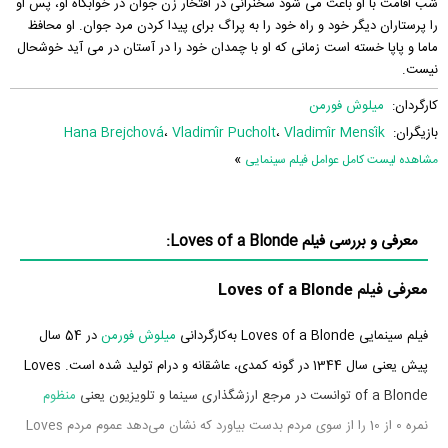
شب اقامت با او باعث می شود سخنرانی در افتخار زن جوان در خوابگاه او، پس او
را پرستاران دیگر خود و راه خود را به پراگ برای پیدا کردن مرد جوان. او محافظ
ماما و پاپا خسته است زمانی که او با چمدان خود را در آستان در می آید خوشحال
نیست.
کارگردان:
میلوش فورمن
بازیگران:
Vladimír Mensík
،
Vladimír Pucholt
،
Hana Brejchová
»
مشاهده لیست کامل عوامل فیلم سینمایی
معرفی و بررسی فیلم Loves of a Blonde:
معرفی فیلم Loves of a Blonde
فیلم سینمایی Loves of a Blonde به‌کارگردانی
میلوش فورمن
در 54 سال
پیش یعنی سال 1344 در گونه کمدی، عاشقانه و درام تولید شده است. Loves
of a Blonde توانست در مرجع ارزشگذاری سینما و تلویزیون یعنی
منظوم
نمره 0 از 10 را از سوی مردم بدست بیاورد که نشان می‌دهد عموم مردم Loves