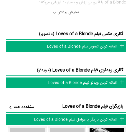
of a Blonde را اثری بی‌ارزش و بسیار بد ارزیابی می‌کنند.
نمایش بیشتر
بازیگران فیلم Loves of a Blonde
بازیگران فیلم Loves of a Blonde چه کسانی هستند؟ در Loves of a
گالری عکس فیلم Loves of a Blonde
(0 تصویر)
Blonde بازیگرانی چون
Hana Brejchová
در نقش Andula،
Vladimír
اضافه کردن تصویر فیلم Loves of a Blonde
Pucholt
در نقش Milda،
Vladimír Mensík
در نقش Vacovský،
Ivan
Kheil
در نقش zálozák Manas،
Jirí Hrubý
در نقش Burda،
Milada
Jezková
در نقش Matka و
Josef Sebánek
در نقش Otec به ایفای
گالری ویدئوی فیلم Loves of a Blonde
(0 ویدئو)
نقش و بازیگری پرداخته‌اند. در فیلم Loves of a Blonde حدود 10 بازیگر
اضافه کردن ویدئو فیلم Loves of a Blonde
جلوی دوربین رفته‌اند که از نظر تعداد بازیگران می‌توان Loves of a Blonde
را یک اثر پربازیگر عنوان کرد. از این‌لحاظ کارگردانی فیلم Loves of a Blonde
باتوجه به بازی گرفتن از این تعداد بازیگر و مدیریت آنها کار بسیار دشواری بوده
بازیگران فیلم Loves of a Blonde
مشاهده همه
است؛ باید بررسی کرد آیا
میلوش فورمن
به‌عنوان کارگردان و به‌عنوان بازیگردان
و همچنین تیم بازیگری Loves of a Blonde توانسته‌اند در این زمینه موفق
اضافه کردن بازیگر یا عوامل فیلم Loves of a Blonde
باشند و بازی‌های درخشانی را نمایش دهند؟