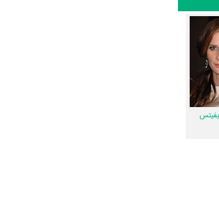
.
Jamie 
 بازیگران
م میان هر یک از 10 بازیگر با یکدیگر یک رابطه همکاری شکل گرفته که 17 همکاری برای
Josh He
و
ست و دیگر در میان ما
یفیتس
سیقی متن
 اختصاصی