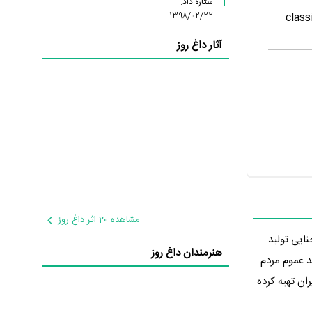
ستاره داد.
1398/02/22
class
آثار داغ روز
مشاهده 20 اثر داغ روز
 و جنایی تولید
هنرمندان داغ روز
‌دهد عموم مردم
ر ایران تهیه کرده