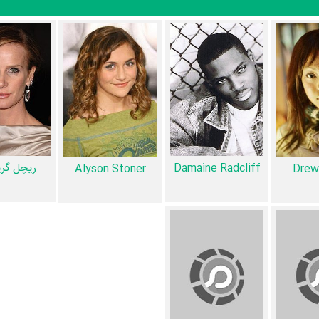
Scott
Josh Henderson
را در این اثر تجربه کرده است. در میان
Step Up نیز 17 همکاریِ اول رخ داده، به‌عبارت دیگر در این فیل
Josh Hender
،
چنینگ تاتوم
و
Mario
،
Jamie Scott
و
Mario
،
nderson
آیا می‌دانید کدام هنرمندان فیلم Step Up فوت‌کرده‌اند؟ از میان عوامل و بازیگران فیلم Step Up، 1 نفر به دیار باقی سفر کرده ا
Damaine Radcliff
ریچل گر
Alyson Stoner
Drew
Michael Seresin
بوده است. مو
منظوم
یک صفحه