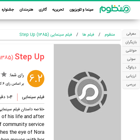
سینما و تلویزیون
تحریریه
گالری
هنرمندان
جشنواره
معرفی
منظوم
فیلم ها
فیلم سینمایی Step Up (1385)
بازیگران
حواشی
(1385)
سوتی
دیالوگ
6.2
رای شما:
ارزیابی
بر اساس رای
6
کا
بررسی
فیلم سینمایی
104 دقیقه
خلاصه داستان فیلم سینمایی ep Up
of his life and after
of community service
ches the eye of Nora