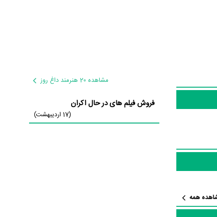
 درباره داستان Step Up منتشر شده است، می‌خوانیم: «Tyler Gage (Channing
Tatum) h
مشاهده 20 هنرمند داغ روز
200 hours
فروش فیلم های در حال اکران
Dewan),
(17 اردیبهشت)
ت جذابی را می‌توان بیان کرد. براساس آمارها فیلم Step Up به طور متوسط
ود.
اهده همه