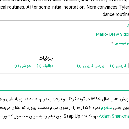
(Jenna Dewan), a gifted ballet student, who is trying to use hi
ical routines. After some initial hesitation, Nora convinces Tyler
dance routine
Mario
،
Drew Sido
»
م سینمایی
جزئیات
ارزیابی
(0)
بررسی کاربران
(0)
دیالوگ
(0)
حواشی
(0)
در 13 سال پیش یعنی سال 1385 در گونه کودک و نوجوان، درام، عاشقانه، پویانمایی
منظوم
نمره 5.4 از 10 را از سوی مردم بدست بیاورد که نشان می
Adam Shankm
تهیه‌کننده Step Up این فیلم را، به‌عنوان محصول کشو