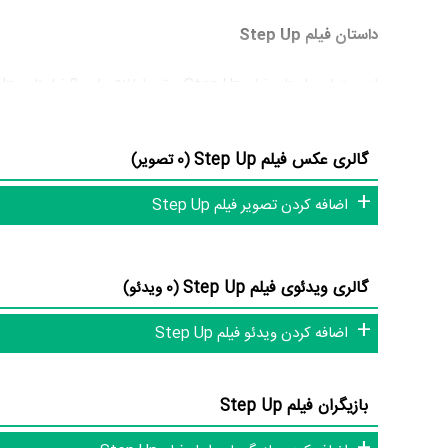
داستان فیلم Step Up
از محتوا و داستان فیلم Step Up چقدر اطلاع دارید؟ فیلم‌نامه Step Up توسط
گالری عکس فیلم Step Up
(0 تصویر)
ding himself before the judge again, he is sentenced to
f the Arts. He quickly catches the eye of Nora (Jenna
اضافه کردن تصویر فیلم Step Up
 her classical routines. After some initial hesitation,
to help her with her dance routines and the sparks fly.»
گالری ویدئوی فیلم Step Up
(0 ویدئو)
فیلم Step Up و کارنامه فعالیت کارگردان و بازیگران
اضافه کردن ویدئو فیلم Step Up
فعالیت 4ام بازیگران این اثر است. براساس امتیاز مردم فیلم Step Up یکی از 4 اثر شاخص
بازیگران فیلم Step Up
براساس امتیاز مردم فیلم Step Up یکی از 4 اثر شاخص
letcher
فیلم Step Up براساس امتیاز مردم به آثار یکی از 4 اثر شاخص
er