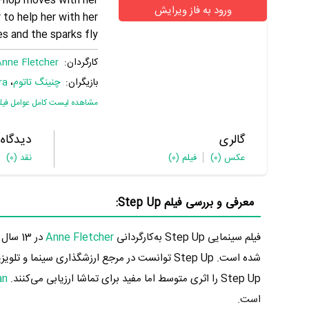
p-hop moves with her
ورود به فاز ویرایش
 to help her with her
s and the sparks fly.
کارگردان:
Anne Fletcher
بازیگران:
چنینگ تاتوم
،
ra
مشاهده لیست کامل عوامل فیل
گالری
دیدگاه
عکس
(0)
فیلم
(0)
نقد
(0)
معرفی و بررسی فیلم Step Up:
فیلم سینمایی Step Up به‌کارگردانی
Anne Fletcher
شده است. Step Up توانست در مرجع ارزشگذاری سینما و تلویزیون یعنی
Step Up را اثری متوسط اما مفید برای تماشا ارزیابی می‌کنند.
an
است.