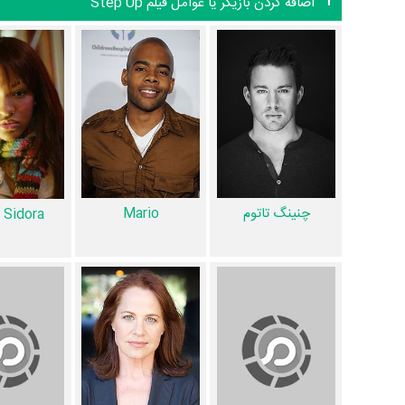
اضافه کردن بازیگر یا عوامل فیلم Step Up
1 تن از بازیگران Step Up، اولین فعالیت جدی بازیگری خود را در این اثر تجربه کرده است، در واقع در Step Up 1 فیلم اولی بوده است:
همچنین
Anne Fletcher
کارگردان Step Up اولین همکاری خود با بازیگرانی چون
اولین‌مرتبه در Step Up رخ داده است. مانند:
چنینگ تاتوم
و
son
Drew Sidora
،
Jamie Scott
و
Josh Henderson
.
نیست: شادروان
Heavy D
.
چنینگ تاتوم
Mario
 Sidora
عوامل فیلم Step Up
اگر از تصویربرداری فیلم Step Up خوشتان آمده و یا دوستش ندارید، بهتر است بدانید مدیر فیلمبرداری آن
فیلم Step Up اثر
Aaron Zigman
است. در مجموع بیش از 16 نفر در تولید فیلم Step Up نقش داشته‌اند و هر یک از آنها در
دارند.
اطلاعات فیلم Step Up