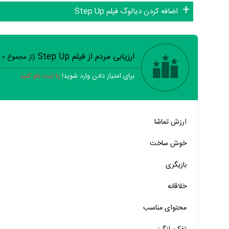
اضافه کردن دیالوگ فیلم Step Up
ارزیابی مردم از فیلم Step Up
(از مجموع
0
ر
برای امتیاز دادن وارد شوید!
یا ثبت نام کنید
خیر
تقریبا
بله
ارزش تماشا
خیر
تقریبا
بله
خوش ساخت
خیر
تقریبا
بله
بازیگری
خیر
تقریبا
بله
خلاقانه
خیر
تقریبا
بله
محتوای مناسب
خیر
تقریبا
بله
خیر
تقریبا
بله