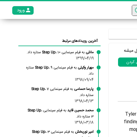
ورود
عضو م
آخرین رویدادهای مرتبط
ل میشه
مانلی
به فیلم سینمایی
، 10 ستاره داد.
Step Up
1399/04/19
ل کردن
مهیار وکیلی
به فیلم سینمایی
Step Up
، 9 ستاره
داد.
1398/09/04
پارسا حسامی
به فیلم سینمایی
، 7
Step Up
ستاره داد.
1398/04/13
محمد حسین قاید
به فیلم سینمایی
،
Step Up
Tyler
3 ستاره داد.
findin
1398/03/18
mop
امیر نوربخش
به فیلم سینمایی
، 3
Step Up