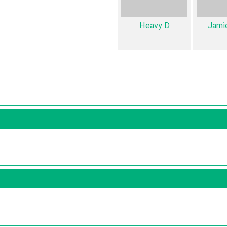
Heavy D
Jami
. قطعا ما و شما به این حد قانع نیستیم؛ باید به‌کمک علاقمندان فیلم، سریال و تئاتر، این 
کامل و کامل‌تر کنیم.