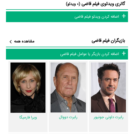
گالری ویدئوی فیلم قاضی
(0 ویدئو)
در خلاصه داستانی که یا از سوی تیم رسانه‌ای اثر و یا توسط دیگر رسانه‌ها درباره
اضافه کردن ویدئو فیلم قاضی
داستان قاضی منتشر شده است، می‌خوانیم: «یک وکیل موفق برای مراسم
خاکسپاری مادرش به زادگاهش باز می گردد، اما متوجه می شود که پدرش
یعنی بهترین قاضی شهر برای یک قتل مجرم شناخته شده است...»
بازیگران فیلم قاضی
مشاهده همه
فیلم قاضی و کارنامه فعالیت کارگردان و بازیگران
اضافه کردن بازیگر یا عوامل فیلم قاضی
از نظر تاریخچه فعالیت کارگردان و بازیگران فیلم قاضی نیز آمارها و نکات جذابی
را می‌توان بیان کرد. براساس آمارها فیلم قاضی به طور متوسط فعالیت 26ام
بازیگران این اثر است. براساس امتیاز مردم فیلم قاضی بهترین اثر
Dax
Shepard
،
اما ترمبلی
و
بالتازار گتی
و یکی از 4 اثر شاخص
اما ترمبلی
در حرفه
بازیگری محسوب می‌شود.
براساس امتیاز مردم فیلم قاضی بهترین اثر
David Dobkin
در حرفه کارگردانی
رابرت داونی جونیور
رابرت دووال
ویرا فارمیگا
محسوب می‌شود.
همچنین
David Dobkin
کارگردان قاضی اولین همکاری خود با بازیگرانی چون