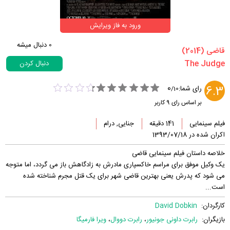
ورود به فاز ویرایش
0
دنبال میشه
‏قاضی‏ (2014)
دنبال کردن
0
6.3
رای شما:
/
10
بر اساس رای
9
کاربر
فیلم سینمایی
141 دقیقه
جنایی, درام
اکران شده در 1393/07/18
خلاصه داستان فیلم سینمایی قاضی
یک وکیل موفق برای مراسم خاکسپاری مادرش به زادگاهش باز می گردد، اما متوجه
می شود که پدرش یعنی بهترین قاضی شهر برای یک قتل مجرم شناخته شده
است...
کارگردان:
David Dobkin
بازیگران:
رابرت داونی جونیور
،
رابرت دووال
،
ویرا فارمیگا