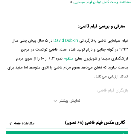
»
مشاهده لیست کامل عوامل فیلم سینمایی
معرفی و بررسی فیلم قاضی:
فیلم سینمایی قاضی به‌کارگردانی
David Dobkin
در 5 سال پیش یعنی سال
1393 در گونه جنایی و درام تولید شده است. قاضی توانست در مرجع
ارزشگذاری سینما و تلویزیون یعنی
منظوم
نمره 6.3 از 10 را از سوی مردم
بدست بیاورد که نشان می‌دهد عموم مردم قاضی را اثری متوسط اما مفید برای
تماشا ارزیابی می‌کنند.
بازیگران فیلم قاضی
نمایش بیشتر
بازیگران فیلم قاضی چه کسانی هستند؟ در قاضی بازیگرانی چون
رابرت داونی
جونیور
،
رابرت دووال
،
ویرا فارمیگا
،
بیلی باب تورنتون
،
وینسنت دن آفریو
،
گالری عکس فیلم قاضی
Jeremy Strong
و
Dax Shepard
به ایفای نقش و بازیگری پرداخته‌اند. در
(68 تصویر)
مشاهده همه
فیلم قاضی حدود 15 بازیگر جلوی دوربین رفته‌اند که از نظر تعداد بازیگران