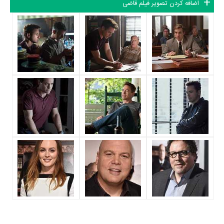
اضافه کردن تصویر فیلم قاضی
می‌توان قاضی را یک اثر پربازیگر عنوان کرد. از این‌لحاظ کارگردانی فیلم قاضی
باتوجه به بازی گرفتن از این تعداد بازیگر و مدیریت آنها کار بسیار دشواری بوده
است؛ باید بررسی کرد آیا
David Dobkin
به‌عنوان کارگردان و به‌عنوان
بازیگردان و همچنین تیم بازیگری قاضی توانسته‌اند در این زمینه موفق باشند و
بازی‌های درخشانی را نمایش دهند؟
از دیگر بازیگران فیلم قاضی می‌توان به
Ken Howard
،
Leighton Meester
،
اما ترمبلی
،
بالتازار گتی
،
Denis
،
Grace Zabriskie
،
David Krumholtz
O'Hare
و
Sarah Lancaster
اشاره کرد.
متوسط سن بازیگران قاضی براساس میزان سنی که از آنها در دایرةالمعارف
آنلاین سینما و تلویزیون یعنی
منظوم
ثبت شده، 56 سال است که نشان
می‌دهد بازیگران قاضی عمدتا از نظر سنی افرادی پیر و باتجربه هستند.
داستان فیلم قاضی
از محتوا و داستان فیلم قاضی چقدر اطلاع دارید؟ فیلم‌نامه قاضی توسط
Nick
Schenk
و
بیل داباکه
نوشته شده است.