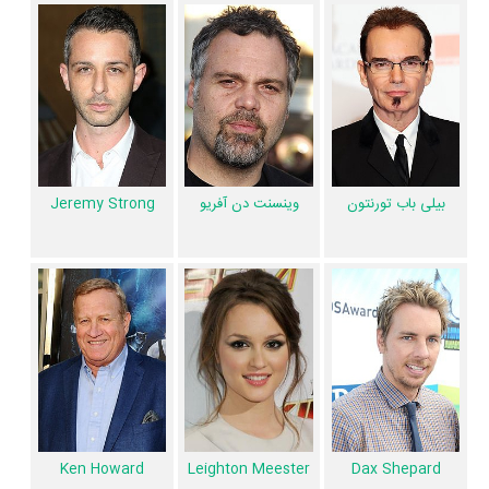
رابرت داونی جونیور
،
رابرت دووال
،
ویرا فارمیگا
،
وینسنت دن آفریو
،
Jeremy
Ken Howard
،
Leighton Meester
،
Dax Shepard
،
Strong
،
اما ترمبلی
،
بالتازار گتی
،
Denis O'Hare
،
Grace Zabriskie
،
David Krumholtz
و
Sarah Lancaster
را در این اثر تجربه کرده است. در میان بازیگران قاضی نیز
99 همکاریِ اول رخ داده، به‌عبارت دیگر در این فیلم میان هر یک از 15 بازیگر با
یکدیگر یک رابطه همکاری شکل گرفته که 99 همکاری برای اولین‌مرتبه در
بیلی باب تورنتون
وینسنت دن آفریو
Jeremy Strong
قاضی رخ داده است. مانند:
رابرت داونی جونیور
و
ویرا فارمیگا
،
رابرت دووال
و
وینسنت دن آفریو
،
بیلی باب تورنتون
و
Dax Shepard
،
Jeremy Strong
و
Ken Howard
،
Leighton Meester
و
اما ترمبلی
.
آیا می‌دانید کدام هنرمندان فیلم قاضی فوت‌کرده‌اند؟ از میان عوامل و بازیگران
فیلم قاضی، 1 نفر به دیار باقی سفر کرده است و دیگر در میان ما نیست:
شادروان
Ken Howard
.
عوامل فیلم قاضی
Ken Howard
Dax Shepard
Leighton Meester
در مجموع بیش از 18 نفر در تولید فیلم قاضی نقش داشته‌اند و هر یک از آنها