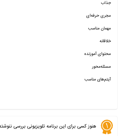
جذاب
خیر
تقریبا
بله
مجری حرفه‌ای
خیر
تقریبا
بله
مهمان‌ مناسب
خیر
تقریبا
بله
خلاقانه
خیر
تقریبا
بله
محتوای آموزنده
خیر
تقریبا
بله
خیر
تقریبا
بله
مسئله‌محور
آیتم‌های مناسب
هنوز کسی برای این برنامه تلویزیونی بررسی ننوشت