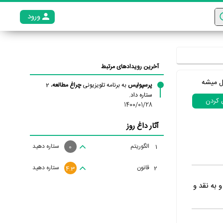
ورود
عضو م
آخرین رویدادهای مرتبط
ل میشه
پرسپولیس
به برنامه تلویزیونی
چراغ مطالعه
، 2
ستاره داد.
ل کردن
1400/01/28
آثار داغ روز
الگوریتم
ستاره دهید
1
0
قانون
ستاره دهید
2
4.3
 به نقد و