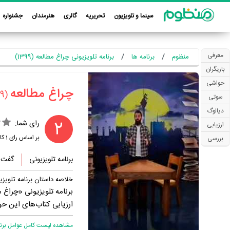
سینما و تلویزیون
تحریریه
گالری
هنرمندان
جشنواره
معرفی
منظوم
برنامه ها
برنامه تلویزیونی چراغ مطالعه (1399)
بازیگران
حواشی
‏چراغ مطالعه‏
(1399)
سوتی
دیالوگ
2
رای شما:
ارزیابی
بر اساس رای
1
کار
بررسی
برنامه تلویزیونی
گفت و
خلاصه داستان برنامه تلویزی
برنامه تلویزیونی «چراغ
ارزیابی کتاب‌های این حو
مشاهده لیست کامل عوامل برنام