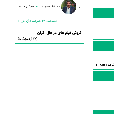
تالیفی علوم
5
علیرضا اوسیوند
معرفی هنرمند
مشاهده 20 هنرمند داغ روز
فروش فیلم های در حال اکران
(17 اردیبهشت)
اهده همه
 چراغ مطالعه،
ن فیلم، سریال