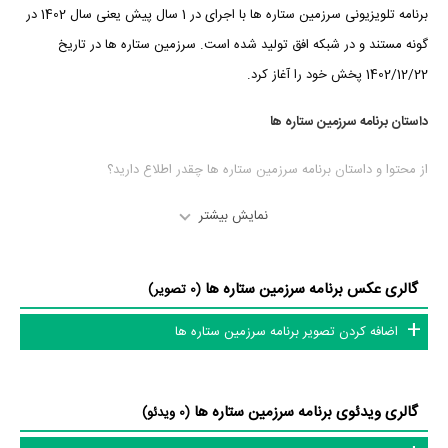
برنامه تلویزیونی سرزمین ستاره ها با اجرای در 1 سال پیش یعنی سال 1402 در
گونه مستند و در شبکه افق تولید شده است. سرزمین ستاره ها در تاریخ
1402/12/22 پخش خود را آغاز کرد.
داستان برنامه سرزمین ستاره ها
از محتوا و داستان برنامه سرزمین ستاره ها چقدر اطلاع دارید؟
در خلاصه داستانی که یا از سوی تیم رسانه‌ای اثر و یا توسط دیگر رسانه‌ها درباره
نمایش بیشتر
داستان سرزمین ستاره ها منتشر شده است، می‌خوانیم: «به جلسات خاص و
کوچک خانگی قرآن در اقصی نقاط کشور رفته و راوی افراد و جلساتی قرآنی
گالری عکس برنامه سرزمین ستاره ها
(0 تصویر)
است که در عین سادگی برکات زیادی را برای مردم منطقه داشته‌اند.»
اضافه کردن تصویر برنامه سرزمین ستاره ها
عوامل برنامه سرزمین ستاره ها
در مجموع بیش از 1 نفر در تولید برنامه سرزمین ستاره ها نقش داشته‌اند و هر
گالری ویدئوی برنامه سرزمین ستاره ها
(0 ویدئو)
یک از آنها در
منظوم
یک صفحه اختصاصی دارند.