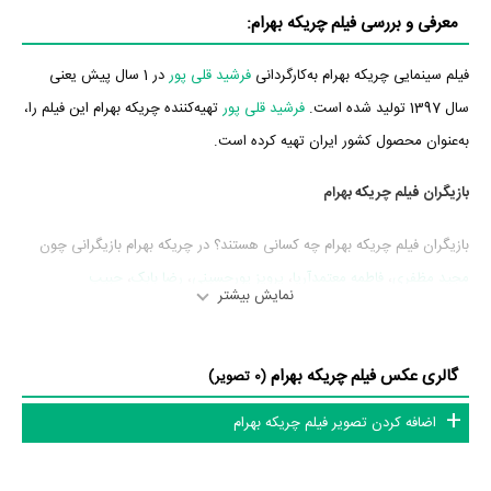
معرفی و بررسی فیلم چریکه بهرام:
فیلم سینمایی چریکه بهرام به‌کارگردانی
فرشید قلی پور
در 1 سال پیش یعنی
سال 1397 تولید شده است.
فرشید قلی پور
تهیه‌کننده چریکه بهرام این فیلم را،
به‌عنوان محصول کشور ایران تهیه کرده است.
بازیگران فیلم چریکه بهرام
بازیگران فیلم چریکه بهرام چه کسانی هستند؟ در چریکه بهرام بازیگرانی چون
مجید مظفری
،
فاطمه معتمدآریا
،
پرویز پورحسینی
،
رضا بابک
،
حبیب
نمایش بیشتر
دهقان‌نسب
،
جهانگیر میرشکاری
و
مجید برزگر
به ایفای نقش و بازیگری
پرداخته‌اند. در فیلم چریکه بهرام حدود 15 بازیگر جلوی دوربین رفته‌اند که از نظر
گالری عکس فیلم چریکه بهرام
تعداد بازیگران می‌توان چریکه بهرام را یک اثر پربازیگر عنوان کرد. از این‌لحاظ
(0 تصویر)
کارگردانی فیلم چریکه بهرام باتوجه به بازی گرفتن از این تعداد بازیگر و مدیریت
اضافه کردن تصویر فیلم چریکه بهرام
آنها کار بسیار دشواری بوده است؛ باید بررسی کرد آیا
فرشید قلی پور
به‌عنوان
کارگردان و به‌عنوان بازیگردان و همچنین تیم بازیگری چریکه بهرام توانسته‌اند در