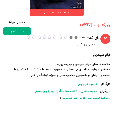
ورود به فاز ویرایش
0
دنبال میشه
(1397)
‏چریکه بهرام‏
دنبال کردن
0
2
رای شما:
/
10
بر اساس رای
1
کاربر
فیلم سینمایی
خلاصه داستان فیلم سینمایی چریکه بهرام
مستندی درباره استاد بهرام بیضایی با محوریت سینما و تئاتر در گفتگویی با
همکاران ایشان و همچنین صاحب نظران حوزه فرهنگ و هنر.
کارگردان:
فرشید قلی پور
بازیگران:
مجید مظفری
،
فاطمه معتمدآریا
،
پرویز پورحسینی
»
مشاهده لیست کامل عوامل فیلم سینمایی