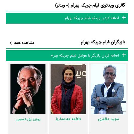
این زمینه موفق باشند و بازی‌های درخشانی را نمایش دهند؟
گالری ویدئوی فیلم چریکه بهرام
(0 ویدئو)
از دیگر بازیگران فیلم چریکه بهرام می‌توان به
افشین هاشمی
،
احمد امیری
،
اضافه کردن ویدئو فیلم چریکه بهرام
کوروش نریمانی
،
داوود فتحعلی‌بیگی
،
حسن لطفی
،
فرهاد مهندس‌پور
،
علی
دهباشی
و
شهلا لاهیجی
اشاره کرد.
بازیگران فیلم چریکه بهرام
مشاهده همه
داستان فیلم چریکه بهرام
اضافه کردن بازیگر یا عوامل فیلم چریکه بهرام
از محتوا و داستان فیلم چریکه بهرام چقدر اطلاع دارید؟ فیلم‌نامه چریکه بهرام
توسط
فرشید قلی پور
نوشته شده است.
در خلاصه داستانی که یا از سوی تیم رسانه‌ای اثر و یا توسط دیگر رسانه‌ها درباره
داستان چریکه بهرام منتشر شده است، می‌خوانیم: «مستندی درباره استاد بهرام
بیضایی با محوریت سینما و تئاتر در گفتگویی با همکاران ایشان و همچنین
صاحب نظران حوزه فرهنگ و هنر.»
مجید مظفری
فاطمه معتمدآریا
پرویز پورحسینی
فیلم چریکه بهرام و کارنامه فعالیت کارگردان و بازیگران