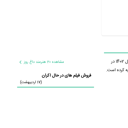
در سال 1402 در
مشاهده 20 هنرمند داغ روز
ران تهیه کرده است.
فروش فیلم های در حال اکران
(17 اردیبهشت)
‌خوانیم: «این برنامه با