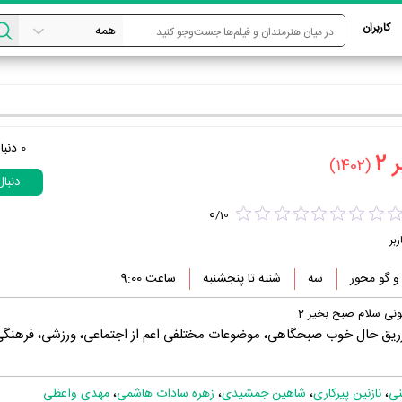
کاربران
0
دنبا
‏
(1402)
دنبا
0
/
10
ربر
 گو محور
سه
شنبه‌‌ تا پنجشنبه‌
ساعت 9:00
ونی سلام صبح بخیر 2
زریق حال خوب صبحگاهی، موضوعات مختلفی اعم از اجتماعی، ورزشی، فرهنگی
ی
،
نازنین پیرکاری
،
شاهین جمشیدی
،
زهره سادات هاشمی
،
مهدی واعظی