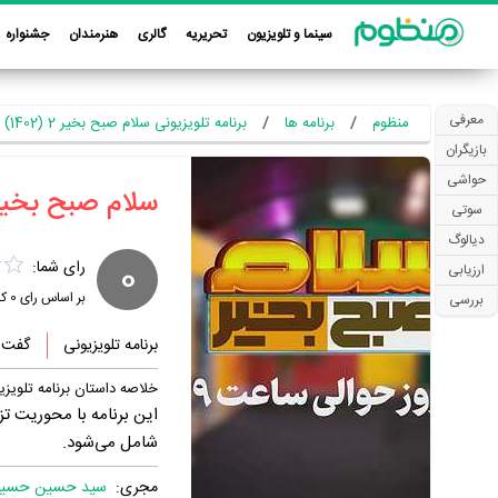
سینما و تلویزیون
تحریریه
گالری
هنرمندان
جشنواره
معرفی
منظوم
برنامه ها
برنامه تلویزیونی سلام صبح بخیر 2 (1402)
بازیگران
حواشی
‏سلام صبح بخیر 2
سوتی
دیالوگ
0
رای شما:
ارزیابی
بر اساس رای
0
کا
بررسی
برنامه تلویزیونی
گفت و
خلاصه داستان برنامه تلویزی
این برنامه با محوریت ت
شامل می‌شود.
مجری:
سید حسین حسین