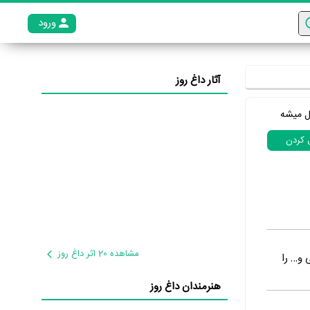
ورود
عضو م
آثار داغ روز
ل میشه
ل کردن
مشاهده 20 اثر داغ روز
 و… را
هنرمندان داغ روز