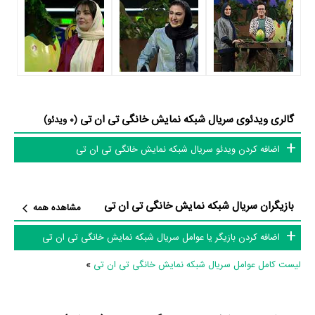
نظرتان درباره ضرباهنگ و تدوین سریال تی ان تی چیست؟ تدوین تی ان تی
را
مهیار صادقیان
انجام داده است.
پیمان قانع
طراحی صحنه سریال تی ان تی
را انجام نموده است. در مجموع بیش از 7 نفر در تولید سریال تی ان تی نقش
داشته‌اند و هر یک از آنها در
منظوم
یک صفحه اختصاصی دارند.
اطلاعات سریال تی ان تی
گالری ویدئوی سریال شبکه نمایش خانگی تی ان تی
(0 ویدئو)
اضافه کردن ویدئو سریال شبکه نمایش خانگی تی ان تی
تاکنون در صفحه اختصاصی سریال تی ان تی در
منظوم
اطلاعات بسیاری توسط
پژوهشگران و مردم ثبت شده است؛ در بخش گالری عکس و پوستر سریال تی
ان تی 3 عدد، گردآوری و درج شده است. همچنین تاکنون در بخش‌های ویدئو
بازیگران سریال شبکه نمایش خانگی تی ان تی
مشاهده همه
و تیزر سریال تی ان تی، حواشی سریال تی ان تی، دیالوگ برتر سریال تی ان
اضافه کردن بازیگر یا عوامل سریال شبکه نمایش خانگی تی ان تی
تی، سوتی سریال تی ان تی و نقد سریال تی ان تی هنوز موردی ثبت نشده
است. قطعا ما و شما به این حد قانع نیستیم؛ باید به‌کمک علاقمندان فیلم،
لیست کامل عوامل سریال شبکه نمایش خانگی تی ان تی
»
سریال و تئاتر، این دایرة‌المعارف آنلاین و بانک اطلاعات هنرمندان و آثار سینما،
تلویزیون و تئاتر را کامل و کامل‌تر کنیم.