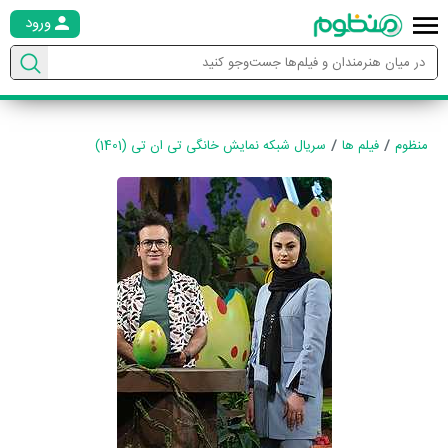
ورود
منظوم
فیلم ها
سریال شبکه نمایش خانگی تی ان تی (1401)