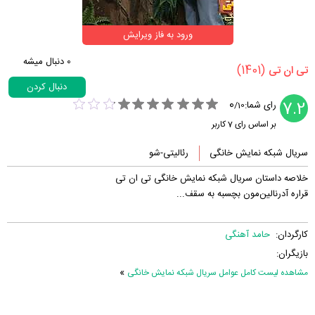
ورود به فاز ویرایش
0
دنبال میشه
(1401)
‏تی ان تی‏
دنبال کردن
0
7.2
رای شما:
/
10
بر اساس رای
7
کاربر
سریال شبکه نمایش خانگی
رئالیتی-شو
خلاصه داستان سریال شبکه نمایش خانگی تی ان تی
قراره آدرنالین‌مون بچسبه به سقف...
کارگردان:
حامد آهنگی
بازیگران:
»
مشاهده لیست کامل عوامل سریال شبکه نمایش خانگی