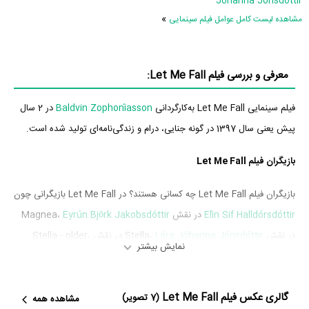
Jóhanna Jónsdóttir
»
مشاهده لیست کامل عوامل فیلم سینمایی
معرفی و بررسی فیلم Let Me Fall:
فیلم سینمایی Let Me Fall به‌کارگردانی
Baldvin Zophoníasson
در 2 سال
پیش یعنی سال 1397 در گونه جنایی، درام و زندگی‌نامه‌ای تولید شده است.
بازیگران فیلم Let Me Fall
بازیگران فیلم Let Me Fall چه کسانی هستند؟ در Let Me Fall بازیگرانی چون
Elín Sif Halldórsdóttir
در نقش Magnea،
Eyrún Björk Jakobsdóttir
در نقش Stella،
Lára Jóhanna Jónsdóttir
در نقش Stella - older،
نمایش بیشتر
Kristín Lea
در نقش Sponsor،
Sólveig Arnarsdóttir
در نقش Jórunn،
Sigurbjartur Atlason
در نقش Toni و
Þorsteinn Bachmann
در نقش
گالری عکس فیلم Let Me Fall
Hannes به ایفای نقش و بازیگری پرداخته‌اند. در فیلم Let Me Fall حدود 10
(7 تصویر)
مشاهده همه