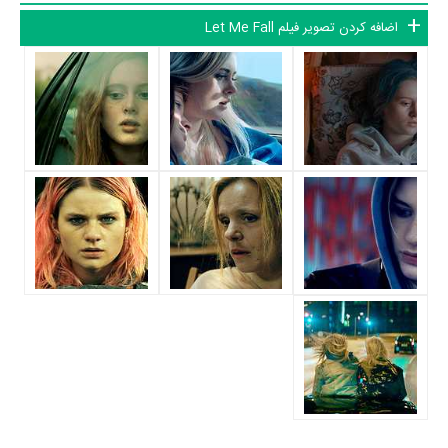
بازیگر جلوی دوربین رفته‌اند که از نظر تعداد بازیگران می‌توان Let Me Fall را
اضافه کردن تصویر فیلم Let Me Fall
یک اثر پربازیگر عنوان کرد. از این‌لحاظ کارگردانی فیلم Let Me Fall باتوجه به
بازی گرفتن از این تعداد بازیگر و مدیریت آنها کار بسیار دشواری بوده است؛
باید بررسی کرد آیا
Baldvin Zophoníasson
به‌عنوان کارگردان و به‌عنوان
بازیگردان و همچنین تیم بازیگری Let Me Fall توانسته‌اند در این زمینه موفق
باشند و بازی‌های درخشانی را نمایش دهند؟
از دیگر بازیگران فیلم Let Me Fall می‌توان به
Edda Björgvinsdóttir
در
نقش Geðlæknir،
Laufey Elíasdóttir
در نقش Helga eldri و
Atli Oskar
Fjalarsson
در نقش Atli rauði اشاره کرد.
داستان فیلم Let Me Fall
از محتوا و داستان فیلم Let Me Fall چقدر اطلاع دارید؟ فیلم‌نامه Let Me
Fall توسط
Baldvin Zophoníasson
و
Birgir Örn Steinarsson
نوشته
شده است.