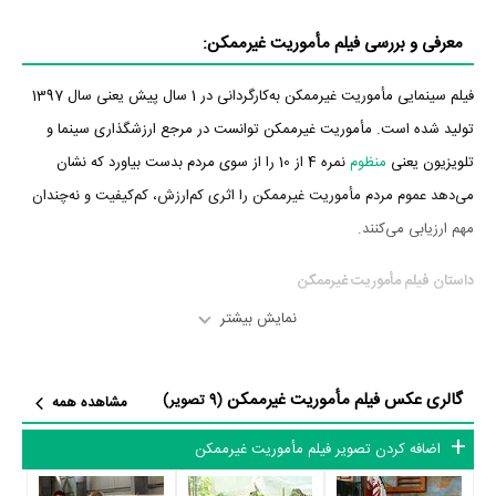
معرفی و بررسی فیلم مأموریت غیرممکن:
فیلم سینمایی مأموریت غیرممکن به‌کارگردانی در 1 سال پیش یعنی سال 1397
تولید شده است. مأموریت غیرممکن توانست در مرجع ارزشگذاری سینما و
تلویزیون یعنی
منظوم
نمره 4 از 10 را از سوی مردم بدست بیاورد که نشان
می‌دهد عموم مردم مأموریت غیرممکن را اثری کم‌ارزش، کم‌کیفیت و نه‌چندان
مهم ارزیابی می‌کنند.
داستان فیلم مأموریت غیرممکن
نمایش بیشتر
از محتوا و داستان فیلم مأموریت غیرممکن چقدر اطلاع دارید؟
در خلاصه داستانی که یا از سوی تیم رسانه‌ای اثر و یا توسط دیگر رسانه‌ها درباره
گالری عکس فیلم مأموریت غیرممکن
(9 تصویر)
مشاهده همه
داستان مأموریت غیرممکن منتشر شده است، می‌خوانیم: «کریم عاشق
خوانندگی است و بدون این که بداند دلداده ماموری شده که ماموریت دارد
اضافه کردن تصویر فیلم مأموریت غیرممکن
فرمولی را از دانشمندی سرقت کند. پس از متوجه شدن این داستان کریم، ۲ راه