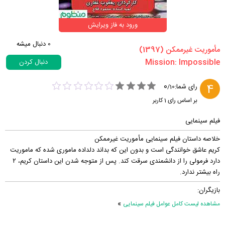
ورود به فاز ویرایش
0
دنبال میشه
‏مأموریت غیرممکن‏ (1397)
دنبال کردن
0
4
رای شما:
/
10
بر اساس رای
1
کاربر
فیلم سینمایی
خلاصه داستان فیلم سینمایی مأموریت غیرممکن
کریم عاشق خوانندگی است و بدون این که بداند دلداده ماموری شده که ماموریت
دارد فرمولی را از دانشمندی سرقت کند. پس از متوجه شدن این داستان کریم، ۲
راه بیشتر ندارد.
بازیگران:
»
مشاهده لیست کامل عوامل فیلم سینمایی