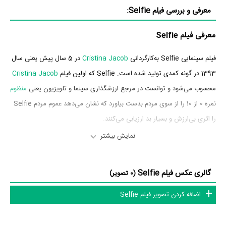
معرفی و بررسی فیلم Selfie:
معرفی فیلم Selfie
فیلم سینمایی Selfie به‌کارگردانی
Cristina Jacob
در 5 سال پیش یعنی سال
1393 در گونه کمدی تولید شده است. Selfie که اولین فیلم
Cristina Jacob
محسوب می‌شود و توانست در مرجع ارزشگذاری سینما و تلویزیون یعنی
منظوم
نمره 0 از 10 را از سوی مردم بدست بیاورد که نشان می‌دهد عموم مردم Selfie
را اثری بی‌ارزش و بسیار بد ارزیابی می‌کنند.
نمایش بیشتر
بازیگران فیلم Selfie
بازیگران فیلم Selfie چه کسانی هستند؟ در Selfie بازیگرانی چون
Velea
گالری عکس فیلم Selfie
(0 تصویر)
Alex
در نقش Pepenar 2،
Alex Calin
در نقش Bogdan،
Florin
اضافه کردن تصویر فیلم Selfie
Calinescu
در نقش Policeman 1،
Catalin Catoiu
در نقش Clementin،
Dan Chisu
در نقش Yasmine's Father،
Alina Chivulescu
در نقش