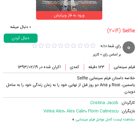
ورود به فاز ویرایش
0
دنبال میشه
(2014)
دنبال کردن
0
0
رای شما:
/
10
بر اساس رای
0
کاربر
فیلم سینمایی
123 دقیقه
کمدی
اکران شده در 1393/02/19
خلاصه داستان فیلم سینمایی Selfie
یاسمین، Roxi و Ana دو روز قبل از نهایی خود را به زمان زندگی خود را به ساحل
دویدن.
کارگردان:
Cristina Jacob
بازیگران:
Florin Calinescu
،
Alex Calin
،
Velea Alex
»
مشاهده لیست کامل عوامل فیلم سینمایی