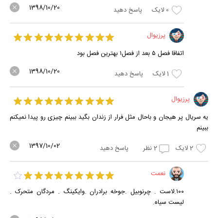
1398/10/20
0
لایک
پاسخ دهید
پرزیوال
اتفاقا فصل ۵ بعد از فصل۱ بهترین فصل بود
1398/10/20
1
لایک
پاسخ دهید
پرزیوال
یه سریال پر هیجان و باحال مثل فرار از زندان بگید ببینم چیزی رو پیدا نمیکنم
ببینم
1397/10/02
2
لایک
2
نظر
پاسخ دهید
نعمت
۱۰۰.لاست . چرنوبیل .جوخه برادران .وایکینگ . مردگان متحرک .
لیست سیاه.