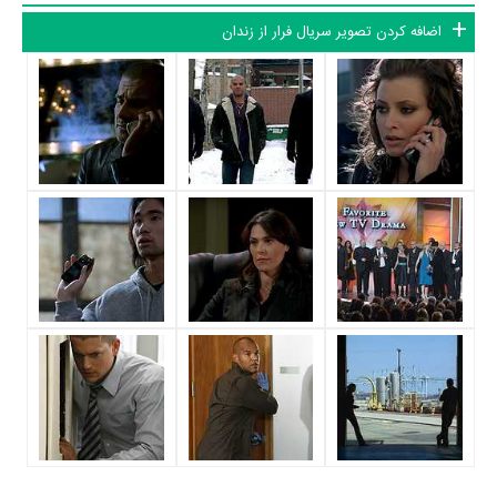
دامینیک پرسل
در نقش Lincoln Burrows،
ونتورت میلر
در نقش Michael
اضافه کردن تصویر سریال فرار از زندان
Scofield،
آمائوری نولاسکو گاریدو
در نقش Fernando Sucre،
رابرت نپر
در
نقش Theodore 'T-Bag' Bagwell،
سارا وین کالایز
در نقش Dr. Sara
Tancredi،
وید اندرو ویلیامز
در نقش Brad Bellick و
ویلیام فیکنر
در نقش
Alex Mahone به ایفای نقش و بازیگری پرداخته‌اند. در سریال فرار از زندان
حدود 11 بازیگر جلوی دوربین رفته‌اند که از نظر تعداد بازیگران می‌توان فرار از
زندان را یک اثر پربازیگر عنوان کرد. از این‌لحاظ کارگردانی سریال فرار از زندان
باتوجه به بازی گرفتن از این تعداد بازیگر و مدیریت آنها کار بسیار دشواری بوده
است؛ باید بررسی کرد آیا
پائول شیورینگ
به‌عنوان کارگردان و به‌عنوان بازیگردان
و همچنین تیم بازیگری فرار از زندان توانسته‌اند در این زمینه موفق باشند و
بازی‌های درخشانی را نمایش دهند؟
از دیگر بازیگران سریال فرار از زندان می‌توان به
پل آدلستین
در نقش Paul
Kellerman،
مارشال آلمن
در نقش LJ Burrows،
راکموند دانبار
در نقش
Benjamin Miles 'C-Note' Franklin و
جودی لین اویکیف
در نقش
Gretchen Morgan / ... اشاره کرد.