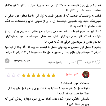
فصل ۵ چیزی جز فاجعه نبود ساختنش ابی بود بر پیکر فرار از زندان کاش بخاطر
سیاست نمیساختنش کاش !!
فیلمنامه وحشتناک ضعیف که از همون قسمت اول کل ماجرا معلوم بود خیلی از
شیورینگ بعید بود همچین فیلمنامه ای با پر از سوتی های وحشتناک که انگار
فقط ساختن تا ادامه بدنش
تعداد اپیزود های کم باعث شد همه چی خیلی غیر واقعی و سریع پیش بره از
طرف دیگه کم کار بودن بازیگرای قبلی هم خیلی حوصله سر بود و بازیگرای
جدیدم بودن و نبودنشون فرقی نداشت مثل جا
بنظرم ۴ فصل اول نمرش ۸ بود ولی فصل ۵ اینقدر بد بود که اگه جدا از اینا بود
نمرشو ۳ میدادم ولی بازم بخاطر همون فصل ها مخصوصا ۱ و ۲ نمرشو ۶ میدم
1397/06/13
6
لایک
4
نظر
پاسخ دهید
آرتاس منتیل
احسنت امیر ! احسنت !
دقیقا فصل 5 فاجعه بود ! محتوا به شدت پوچ و غیر قابل باور و الکی !
اصلا جذابیت هم نداشت !
داستان مایکل تموم شده بود، اصلا نیازی نبود دوباره زندش کنن که
چی رو ثابت کنن !