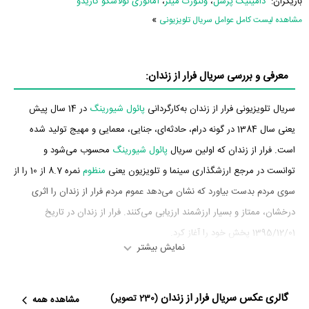
بازیگران:
دامینیک پرسل
،
ونتورت میلر
،
آمائوری نولاسکو گاریدو
»
مشاهده لیست کامل عوامل سریال تلویزیونی
معرفی و بررسی سریال فرار از زندان:
سریال تلویزیونی فرار از زندان به‌کارگردانی
پائول شیورینگ
در 14 سال پیش
یعنی سال 1384 در گونه درام، حادثه‌ای، جنایی، معمایی و مهیج تولید شده
است. فرار از زندان که اولین سریال
پائول شیورینگ
محسوب می‌شود و
توانست در مرجع ارزشگذاری سینما و تلویزیون یعنی
منظوم
نمره 8.7 از 10 را از
سوی مردم بدست بیاورد که نشان می‌دهد عموم مردم فرار از زندان را اثری
درخشان، ممتاز و بسیار ارزشمند ارزیابی می‌کنند. فرار از زندان در تاریخ
1395/12/01 پخش خود را آغاز کرد.
نمایش بیشتر
بازیگران سریال فرار از زندان
گالری عکس سریال فرار از زندان
بازیگران سریال فرار از زندان چه کسانی هستند؟ در فرار از زندان بازیگرانی چون
(230 تصویر)
مشاهده همه