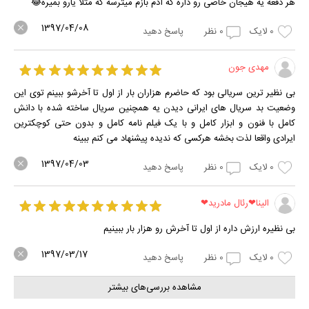
هر دفعه یه هیجان خاصی رو داره که آدم بازم میترسه که مثلا یارو بمیره😂
1397/04/08
0
لایک
0
نظر
پاسخ دهید
مهدی جون
بی نظیر ترین سریالی بود که حاضرم هزاران بار از اول تا آخرشو ببینم توی این
وضعیت بد سریال های ایرانی دیدن یه همچنین سریال ساخته شده با دانش
کامل با فنون و ابزار کامل و با یک فیلم نامه کامل و بدون حتی کوچکترین
ایرادی واقعا لذت بخشه هرکسی که ندیده پیشنهاد می کنم ببینه
1397/04/03
0
لایک
0
نظر
پاسخ دهید
الینا❤رئال مادرید❤
بی نظیره ارزش داره از اول تا آخرش رو هزار بار ببینیم
1397/03/17
0
لایک
0
نظر
پاسخ دهید
مشاهده بررسی‌های بیشتر