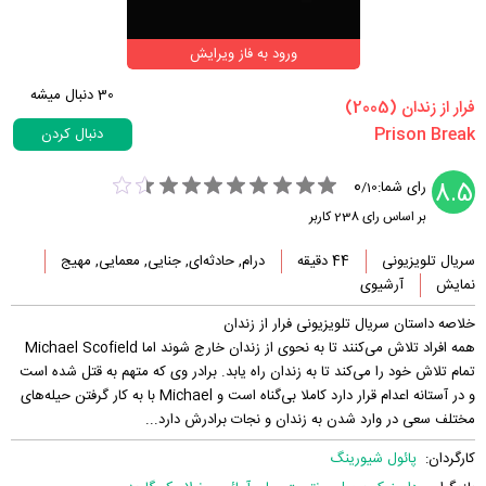
ورود به فاز ویرایش
30
دنبال میشه
‏فرار از زندان‏ (2005)
دنبال کردن
0
8.5
رای شما:
/
10
بر اساس رای
238
کاربر
سریال تلویزیونی
44 دقیقه
درام, حادثه‌ای, جنایی, معمایی, مهیج
نمایش
آرشیوی
خلاصه داستان سریال تلویزیونی فرار از زندان
همه افراد تلاش می‌کنند تا به نحوی از زندان خارج شوند اما Michael Scofield
تمام تلاش خود را می‌کند تا به زندان راه یابد. برادر وی که متهم به قتل شده است
و در آستانه اعدام قرار دارد کاملا بی‌گناه است و Michael با به کار گرفتن حیله‌های
مختلف سعی در وارد شدن به زندان و نجات برادرش دارد...
کارگردان:
پائول شیورینگ