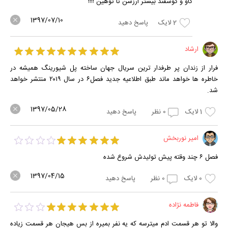
گاو و گوسفند بیشتر ارزشن تا توهین !!!!
1397/07/10
2
لایک
پاسخ دهید
ارشاد
فرار از زندان پر طرفدار ترین سریال جهان ساخته پل شیورینگ همیشه در
خاطره ها خواهد ماند طبق اطلاعیه جدید فصل۶ در سال ۲۰۱۹ منتشر خواهد
شد.
1397/05/28
1
لایک
0
نظر
پاسخ دهید
امیر نوربخش
فصل ۶ چند وقته پیش تولیدش شروع شده
1397/04/15
0
لایک
0
نظر
پاسخ دهید
فاطمه نژاده
والا تو هر قسمت ادم میترسه که یه نفر بمیره از بس هیجان هر قسمت زیاده