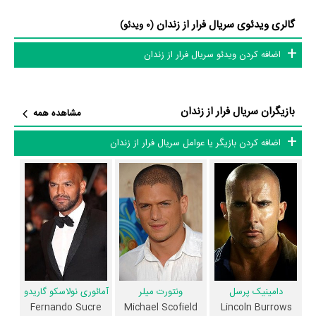
متوسط سن بازیگران فرار از زندان براساس میزان سنی که از آنها در
گالری ویدئوی سریال فرار از زندان
(0 ویدئو)
دایرةالمعارف آنلاین سینما و تلویزیون یعنی
منظوم
ثبت شده، 49 سال است که
نشان می‌دهد بازیگران فرار از زندان عمدتا از میانسالان هستند.
اضافه کردن ویدئو سریال فرار از زندان
داستان سریال فرار از زندان
بازیگران سریال فرار از زندان
مشاهده همه
از محتوا و داستان سریال فرار از زندان چقدر اطلاع دارید؟
اضافه کردن بازیگر یا عوامل سریال فرار از زندان
در خلاصه داستانی که یا از سوی تیم رسانه‌ای اثر و یا توسط دیگر رسانه‌ها درباره
داستان فرار از زندان منتشر شده است، می‌خوانیم: «همه افراد تلاش می‌کنند تا
به نحوی از زندان خارج شوند اما Michael Scofield تمام تلاش خود را
می‌کند تا به زندان راه یابد. برادر وی که متهم به قتل شده است و در آستانه
اعدام قرار دارد کاملا بی‌گناه است و Michael با به کار گرفتن حیله‌های مختلف
سعی در وارد شدن به زندان و نجات برادرش دارد...»
سریال فرار از زندان و کارنامه فعالیت کارگردان و بازیگران
دامینیک پرسل
ونتورت میلر
آمائوری نولاسکو گاریدو
Fernando Sucre
Michael Scofield
Lincoln Burrows