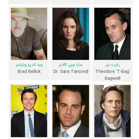
از نظر تاریخچه فعالیت کارگردان و بازیگران سریال فرار از زندان نیز آمارها و
نکات جذابی را می‌توان بیان کرد. براساس آمارها سریال فرار از زندان به طور
متوسط فعالیت 6ام بازیگران این اثر است. براساس امتیاز مردم سریال فرار از
زندان بهترین اثر
دامینیک پرسل
،
ونتورت میلر
،
آمائوری نولاسکو گاریدو
،
رابرت
نپر
،
سارا وین کالایز
،
ویلیام فیکنر
،
پل آدلستین
،
مارشال آلمن
و
جودی لین
اویکیف
در حرفه بازیگری محسوب می‌شود.
1 تن از بازیگران فرار از زندان، اولین فعالیت جدی بازیگری خود را در این اثر
وید اندرو ویلیامز
رابرت نپر
سارا وین کالایز
تجربه کرده است، در واقع در فرار از زندان 1 سریال اولی بوده است:
سارا وین
Brad Bellick
Dr. Sara Tancredi
Theodore 'T-Bag'
کالایز
.
Bagwell
همچنین
پائول شیورینگ
کارگردان فرار از زندان اولین همکاری خود با بازیگرانی
چون
دامینیک پرسل
،
ونتورت میلر
،
آمائوری نولاسکو گاریدو
،
رابرت نپر
،
وید
اندرو ویلیامز
،
ویلیام فیکنر
،
پل آدلستین
،
مارشال آلمن
،
راکموند دانبار
و
جودی
لین اویکیف
را در این اثر تجربه کرده است. در میان بازیگران فرار از زندان نیز
53 همکاریِ اول رخ داده، به‌عبارت دیگر در این سریال میان هر یک از 11 بازیگر
با یکدیگر یک رابطه همکاری شکل گرفته که 53 همکاری برای اولین‌مرتبه در