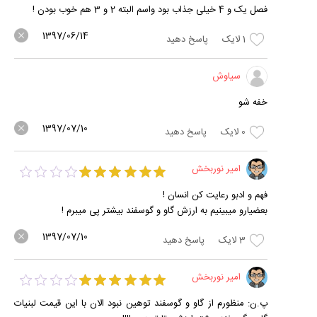
فصل یک و 4 خیلی جذاب بود واسم البته 2 و 3 هم خوب بودن !
1397/06/14
1
لایک
پاسخ دهید
سیاوش
خفه شو
1397/07/10
0
لایک
پاسخ دهید
امیر نوربخش
فهم و ادبو رعایت کن انسان !
بعضیارو میبینیم به ارزش گاو و گوسفند بیشتر پی میبرم !
1397/07/10
3
لایک
پاسخ دهید
امیر نوربخش
پ.ن: منظورم از گاو و گوسفند توهین نبود الان با این قیمت لبنیات