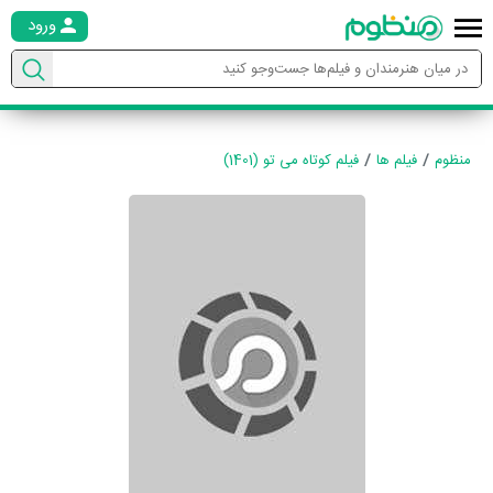
ورود
منظوم
فیلم ها
فیلم کوتاه می تو (1401)