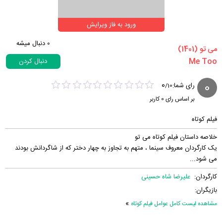
ورود به فاز ویرایش
0
دنبال میشه
‏می تو‏ (1401)
دنبال کردن
0
0
رای شما:
/
10
بر اساس رای
0
کاربر
فیلم کوتاه
خلاصه داستان فیلم کوتاه می تو
یک کارگردان معروف سینما ، متهم به تجاوز به چهار دختر که از شاگردانش بودند
می شود...
کارگردان:
علیرضا شاه حسینی
بازیگران:
»
مشاهده لیست کامل عوامل فیلم کوتاه