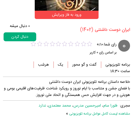
ورود به فاز ویرایش
0
دنبال میشه
(1402)
‏ایران دوست داشتنی‏
دنبال کردن
0
0
رای شما:
/
10
بر اساس رای
0
کاربر
برنامه تلویزیونی
گفت و گو محور
یک
هرشب
ساعت 18:30
خلاصه داستان برنامه تلویزیونی ایران دوست داشتنی
با فضای جشن و متناسب با ایام نوروز و رویکرد شناخت ظرفیت‌های اقلیمی بومی و
هویتی و در جهت افزایش حس همبستگی و اتحاد ملی نوروز.
مجری:
فلورا سام
،
امیرحسین مدرس
،
محمد معتمدی
،
ندارد
»
مشاهده لیست کامل عوامل برنامه تلویزیونی