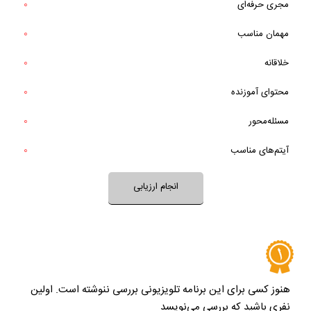
مجری حرفه‌ای
0
خیر
تقریبا
بله
برنامه جدید و غیرتکراری است؟
مهمان‌ مناسب
0
خیر
تقریبا
بله
برنامه آموزنده است؟
خلاقانه
0
خیر
تقریبا
آیا برنامه برای طرح یا حل یک مسئله تلاش می‌کند؟
محتوای آموزنده
0
بله
خیر
تقریبا
آیتم‌های برنامه متنوع و مرتبط هستند؟
مسئله‌محور
0
بله
آیتم‌های مناسب
0
نظر خود را ثبت کنید
انجام ارزیابی
هنوز کسی برای این برنامه تلویزیونی بررسی ننوشته است. اولین
نفری باشید که بررسی می‌نویسد