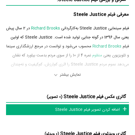
معرفی فیلم Steele Justice
فیلم سینمایی Steele Justice به‌کارگردانی
Richard Brooks
در 2 سال پیش
یعنی سال 1396 در گونه جنایی تولید شده است. Steele Justice که اولین
فیلم
Richard Brooks
محسوب می‌شود و توانست در مرجع ارزشگذاری سینما
و تلویزیون یعنی
منظوم
نمره 4 از 10 را از سوی مردم بدست بیاورد که نشان
می‌دهد عموم مردم Steele Justice را اثری کم‌ارزش، کم‌کیفیت و نه‌چندان
مهم ارزیابی می‌کنند.
نمایش بیشتر
بازیگران فیلم Steele Justice
گالری عکس فیلم Steele Justice
(0 تصویر)
بازیگران فیلم Steele Justice چه کسانی هستند؟ در Steele Justice
اضافه کردن تصویر فیلم Steele Justice
بازیگرانی چون
اریک رابرتز
در نقش John Waters،
Robert LaSardo
در
نقش Hitman،
Corbin Bernsen
در نقش Ray Connor،
Richard T.
Jones
در نقش Rob،
Richard Brooks
در نقش Alex،
Claudia Jordan
گالری ویدئوی فیلم Steele Justice
(0 ویدئو)