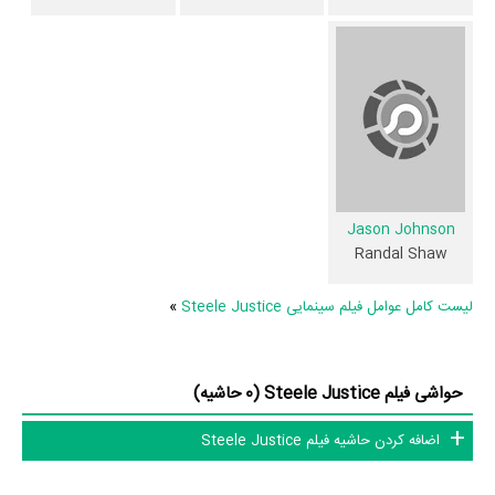
Johnson
در حرفه بازیگری محسوب می‌شود.
همچنین
Richard Brooks
کارگردان Steele Justice اولین همکاری خود با
بازیگرانی چون
اریک رابرتز
،
Richard
،
Corbin Bernsen
،
Robert LaSardo
T. Jones
،
Richard Brooks
،
Claudia Jordan
،
Damon Dash
،
Anika
Stephen Chang
،
C. McFall
و
Jason Johnson
را در این اثر تجربه کرده
است. در میان بازیگران Steele Justice نیز 40 همکاریِ اول رخ داده،
به‌عبارت دیگر در این فیلم میان هر یک از 10 بازیگر با یکدیگر یک رابطه همکاری
Jason Johnson
Randal Shaw
شکل گرفته که 40 همکاری برای اولین‌مرتبه در Steele Justice رخ داده
است. مانند:
اریک رابرتز
و
Robert LaSardo
،
Richard T. Jones
و
لیست کامل عوامل فیلم سینمایی Steele Justice
»
Richard Brooks
،
Corbin Bernsen
و
Damon Dash
،
Claudia Jordan
و
Stephen Chang
،
Anika C. McFall
و
Jason Johnson
.
حواشی فیلم Steele Justice (0 حاشیه)
عوامل فیلم Steele Justice
اضافه کردن حاشیه فیلم Steele Justice
در مجموع بیش از 11 نفر در تولید فیلم Steele Justice نقش داشته‌اند و هر
یک از آنها در
منظوم
یک صفحه اختصاصی دارند.