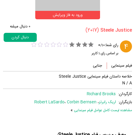
ورود به فاز ویرایش
0
دنبال میشه
(2017)
دنبال کردن
0
4
رای شما:
/
10
بر اساس رای
1
کاربر
فیلم سینمایی
جنایی
خلاصه داستان فیلم سینمایی Steele Justice
N / A
کارگردان:
Richard Brooks
بازیگران:
اریک رابرتز
،
Corbin Bernsen
،
Robert LaSardo
»
مشاهده لیست کامل عوامل فیلم سینمایی
معرفی و بررسی فیلم Steele Justice: