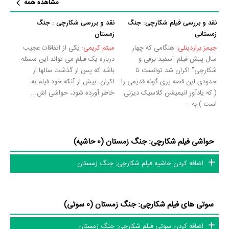
مشاهده همه
نقد و تحلیل خود از شکارچی: جنگ زمستان پرداخته‌اند.
نقد و بررسی فیلم شکارچی: جنگ
نقد و بررسی شکارچی : جنگ
تاکنون در صفحه اختصاصی فیلم شکارچی: جنگ زمستان در
منظوم
اطلاعات
زمستانی
زمستان
بسیاری توسط پژوهشگران و مردم ثبت شده است؛ در بخش گالری عکس و
جیمز براردینلی:
هنگامی که چهار
میثم کریمی:
یکی از اتفاقات عجیب
پوستر فیلم شکارچی: جنگ زمستان 26 عدد، در بخش ویدئو و تیزر فیلم
سال پیش فیلم "سفید برفی و
درباره یک فیلم می تواند این مسئله
شکارچی" اکران شد توانست تا
باشد که پس از گذشت سالها از
شکارچی: جنگ زمستان 1 عدد، در بخش نقد فیلم شکارچی: جنگ زمستان 2
حدودی این قصه پری گونه قدیمی را
اکران، بیش از آنکه خود فیلم به
عدد گردآوری و درج شده است. همچنین تاکنون در بخش‌های حواشی فیلم
( که یادآور انیمیشن کلاسیک دیزنی
خاطر آورده شود، حواشی اش...
شکارچی: جنگ زمستان، دیالوگ برتر فیلم شکارچی: جنگ زمستان، سوتی فیلم
است ) به...
شکارچی: جنگ زمستان هنوز موردی ثبت نشده است. قطعا ما و شما به این
حد قانع نیستیم؛ باید به‌کمک علاقمندان فیلم، سریال و تئاتر، این دایرة‌المعارف
حواشی فیلم شکارچی: جنگ زمستان (0 حاشیه)
آنلاین و بانک اطلاعات هنرمندان و آثار سینما، تلویزیون و تئاتر را کامل و
اضافه کردن حاشیه فیلم شکارچی: جنگ زمستان
کامل‌تر کنیم.
سوتی های فیلم شکارچی: جنگ زمستان (0 سوتی)
اضافه کردن سوتی فیلم شکارچی: جنگ زمستان