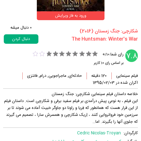
ورود به فاز ویرایش
0
دنبال میشه
‏شکارچی: جنگ زمستان‏ (2016)
دنبال کردن
0
7.8
رای شما:
/
10
بر اساس رای
10
کاربر
فیلم سینمایی
120 دقیقه
حادثه‌ای, ماجراجویی, درام, فانتزی
اکران شده در 1395/02/03
خلاصه داستان فیلم سینمایی شکارچی: جنگ زمستان
این فیلم ، به نوعی پیش درآمدی بر فیلم سفید برفی و شکارچی است. داستان فیلم
از این قرار هست که همانطور که فِریا و راونا دو جاوگر خبیث آماده می شوند تا بر
سرزمین خود فروانروایی کنند ، اِریک شکارچی و همسرش سارا ، تصمیم می گیرند
که جلوی آنها را بگیرند. اما…
کارگردان:
Cedric Nicolas-Troyan