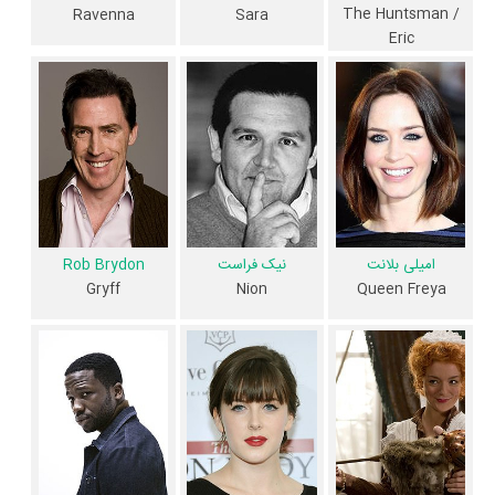
The Huntsman /
Ravenna
Sara
فیلم شکارچی: جنگ زمستان و کارنامه فعالیت کارگردان و بازیگران
Eric
از نظر تاریخچه فعالیت کارگردان و بازیگران فیلم شکارچی: جنگ زمستان نیز
آمارها و نکات جذابی را می‌توان بیان کرد. براساس آمارها فیلم شکارچی: جنگ
زمستان به طور متوسط فعالیت 11ام بازیگران این اثر است. براساس امتیاز مردم
فیلم شکارچی: جنگ زمستان بهترین اثر
نیک فراست
،
،
Rob Brydon
Sheridan Smith
،
الکساندرا روچ
،
سام کلافلین
و
سوفی کوکسون
در حرفه
بازیگری محسوب می‌شود.
نیک فراست
Rob Brydon
امیلی بلانت
فیلم شکارچی: جنگ زمستان براساس امتیاز مردم به آثار یکی از 4 اثر شاخص
Gryff
Nion
Queen Freya
کریگ مازین
در حرفه نویسندگی محسوب می‌شود.
3 تن از بازیگران شکارچی: جنگ زمستان، اولین فعالیت جدی بازیگری خود را
در این اثر تجربه کرده‌اند، در واقع در شکارچی: جنگ زمستان 3 فیلم اولی
بوده‌اند:
Niamh Walter
،
Conrad Khan
و
Nana Agyeman-Bediako
.
همچنین
Cedric Nicolas-Troyan
کارگردان شکارچی: جنگ زمستان اولین
همکاری خود با بازیگرانی چون
کریس همسورث
،
جسیکا چستین
،
شارلیز ترون
،