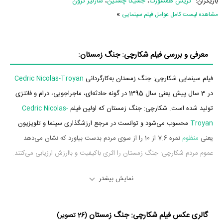
بازیگران:
کریس همسورث
،
جسیکا چستین
،
شارلیز ترون
»
مشاهده لیست کامل عوامل فیلم سینمایی
معرفی و بررسی فیلم شکارچی: جنگ زمستان:
فیلم سینمایی شکارچی: جنگ زمستان به‌کارگردانی
Cedric Nicolas-Troyan
در 3 سال پیش یعنی سال 1395 در گونه حادثه‌ای، ماجراجویی، درام و فانتزی
تولید شده است. شکارچی: جنگ زمستان که اولین فیلم
Cedric Nicolas-
Troyan
محسوب می‌شود و توانست در مرجع ارزشگذاری سینما و تلویزیون
یعنی
منظوم
نمره 7.6 از 10 را از سوی مردم بدست بیاورد که نشان می‌دهد
عموم مردم شکارچی: جنگ زمستان را اثری باکیفیت و باارزش ارزیابی می‌کنند.
بازیگران فیلم شکارچی: جنگ زمستان
نمایش بیشتر
بازیگران فیلم شکارچی: جنگ زمستان چه کسانی هستند؟ در شکارچی: جنگ
گالری عکس فیلم شکارچی: جنگ زمستان
زمستان بازیگرانی چون
کریس همسورث
در نقش The Huntsman / Eric،
(26 تصویر)