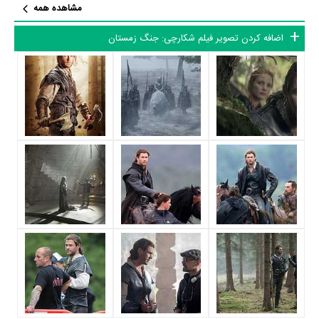
مشاهده همه
جسیکا چستین
در نقش Sara،
شارلیز ترون
در نقش Ravenna،
امیلی بلانت
در نقش Queen Freya،
نیک فراست
در نقش Nion،
Rob Brydon
در نقش
اضافه کردن تصویر فیلم شکارچی: جنگ زمستان
Gryff و
Sheridan Smith
در نقش Mrs. Bromwyn به ایفای نقش و
بازیگری پرداخته‌اند. در فیلم شکارچی: جنگ زمستان حدود 15 بازیگر جلوی
دوربین رفته‌اند که از نظر تعداد بازیگران می‌توان شکارچی: جنگ زمستان را یک
اثر پربازیگر عنوان کرد. از این‌لحاظ کارگردانی فیلم شکارچی: جنگ زمستان
باتوجه به بازی گرفتن از این تعداد بازیگر و مدیریت آنها کار بسیار دشواری بوده
است؛ باید بررسی کرد آیا
Cedric Nicolas-Troyan
به‌عنوان کارگردان و
به‌عنوان بازیگردان و همچنین تیم بازیگری شکارچی: جنگ زمستان توانسته‌اند
در این زمینه موفق باشند و بازی‌های درخشانی را نمایش دهند؟
از دیگر بازیگران فیلم شکارچی: جنگ زمستان می‌توان به
الکساندرا روچ
در
نقش Doreena،
Sope Dirisu
در نقش Tull،
سم هزلدین
در نقش Leifr،
سام کلافلین
در نقش William،
سوفی کوکسون
در نقش Pippa،
Conrad
Khan
در نقش Young Eric،
Niamh Walter
در نقش Young Sara و
Nana Agyeman-Bediako
در نقش Young Tull اشاره کرد.