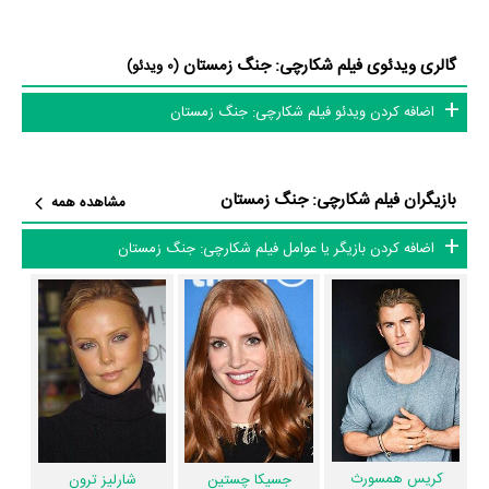
متوسط سن بازیگران شکارچی: جنگ زمستان براساس میزان سنی که از آنها در
دایرةالمعارف آنلاین سینما و تلویزیون یعنی
منظوم
ثبت شده، 41 سال است که
گالری ویدئوی فیلم شکارچی: جنگ زمستان
(0 ویدئو)
نشان می‌دهد بازیگران شکارچی: جنگ زمستان عمدتا از میانسالان هستند.
اضافه کردن ویدئو فیلم شکارچی: جنگ زمستان
داستان فیلم شکارچی: جنگ زمستان
از محتوا و داستان فیلم شکارچی: جنگ زمستان چقدر اطلاع دارید؟ فیلم‌نامه
بازیگران فیلم شکارچی: جنگ زمستان
مشاهده همه
شکارچی: جنگ زمستان توسط
کریگ مازین
و
Evan Spiliotopoulos
نوشته
اضافه کردن بازیگر یا عوامل فیلم شکارچی: جنگ زمستان
شده است.
در خلاصه داستانی که یا از سوی تیم رسانه‌ای اثر و یا توسط دیگر رسانه‌ها درباره
داستان شکارچی: جنگ زمستان منتشر شده است، می‌خوانیم: «این فیلم ، به
نوعی پیش درآمدی بر فیلم سفید برفی و شکارچی است. داستان فیلم از این
قرار هست که همانطور که فِریا و راونا دو جاوگر خبیث آماده می شوند تا بر
سرزمین خود فروانروایی کنند ، اِریک شکارچی و همسرش سارا ، تصمیم می
گیرند که جلوی آنها را بگیرند. اما…»
کریس همسورث
جسیکا چستین
شارلیز ترون