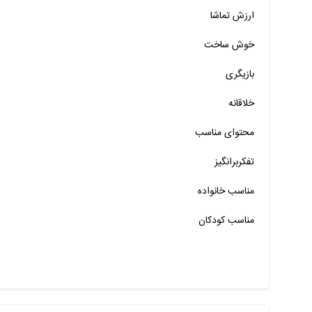
ارزش تماشا
خیر
تقریبا
بله
خوش ساخت
خیر
تقریبا
بله
بازیگری
خیر
تقریبا
بله
خلاقانه
خیر
تقریبا
بله
محتوای مناسب
خیر
تقریبا
بله
خیر
تقریبا
بله
تفکربرانگیز
خیر
تقریبا
بله
مناسب خانواده‌
مناسب کودکان