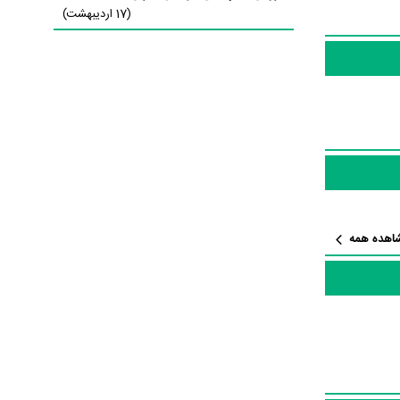
(17 اردیبهشت)
یلم دلبند
نک اطلاعات
اهده همه