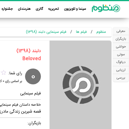
سینما و تلویزیون
تحریریه
گالری
هنرمندان
جشنواره
معرفی
منظوم
فیلم ها
فیلم سینمایی دلبند (1398)
بازیگران
حواشی
‏دلبند‏ (1398)
سوتی
دیالوگ
ارزیابی
0
رای شما:
بررسی
بر اساس رای
0
کا
فیلم سینمایی
خلاصه داستان فیلم سینمایی
قصه شیرین زندگی مادری تن
بازیگران: