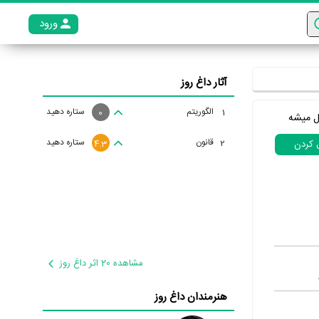
ورود
عضو م
آثار داغ روز
الگوریتم
ستاره دهید
1
0
ل میشه
قانون
ستاره دهید
2
ل کردن
4.3
مشاهده 20 اثر داغ روز
هنرمندان داغ روز