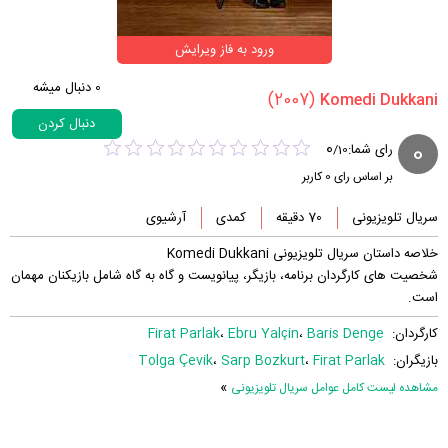
ورود به فاز ویرایش
0
دنبال میشه
(2007)
دنبال کردن
0
0
رای شما:
/
10
بر اساس رای
0
کاربر
سریال تلویزیونی
70 دقیقه
کمدی
آرشیوی
خلاصه داستان سریال تلویزیونی Komedi Dukkani
شخصیت های کارگردان برنامه، بازیگر، پیانویست و گاه به گاه شامل بازیکنان مهمان
است.
کارگردان:
Baris Denge
،
Ebru Yalçin
،
Firat Parlak
بازیگران:
Firat Parlak
،
Sarp Bozkurt
،
Tolga Çevik
»
مشاهده لیست کامل عوامل سریال تلویزیونی