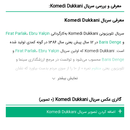
معرفی و بررسی سریال Komedi Dukkani:
معرفی سریال Komedi Dukkani
سریال تلویزیونی Komedi Dukkani به‌کارگردانی
Ebru Yalçin
،
Firat Parlak
و
Baris Denge
در 12 سال پیش یعنی سال 1386 در گونه کمدی تولید شده
است. Komedi Dukkani که اولین سریال
Ebru Yalçin
،
Firat Parlak
و
Baris Denge
محسوب می‌شود و توانست در مرجع ارزشگذاری سینما و
تلویزیون یعنی
منظوم
نمره 0 از 10 را از سوی مردم بدست بیاورد که نشان
می‌دهد عموم مردم Komedi Dukkani را اثری بی‌ارزش و بسیار بد ارزیابی
نمایش بیشتر
می‌کنند.
گالری عکس سریال Komedi Dukkani
بازیگران سریال Komedi Dukkani
(0 تصویر)
اضافه کردن تصویر سریال Komedi Dukkani
بازیگران سریال Komedi Dukkani چه کسانی هستند؟ در Komedi Dukkani
بازیگرانی چون
Tolga Çevik
در نقش Tolga Çevik،
Sarp Bozkurt
در