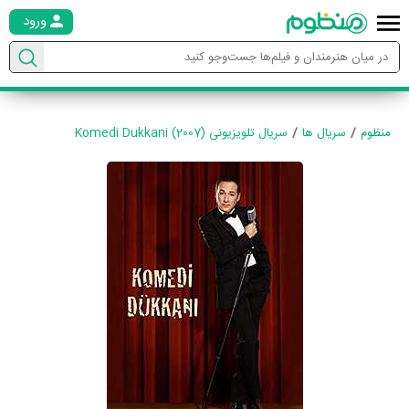
ورود
منظوم
سریال ها
سریال تلویزیونی Komedi Dukkani (2007)