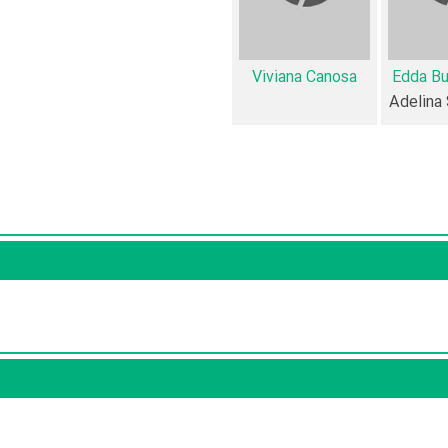
Viviana Canosa
Edda B
منظوم
یک صفحه اختصاصی دارند.
Adelina
م
اطلاعات بسیاری توسط پژوهشگران و مردم ثبت شده است؛ در بخش گال
به‌کمک علاقمندان فیلم، سریال و تئاتر، این دایرة‌المعارف آنلاین و بانک اط