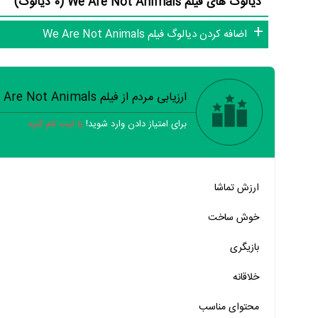
دیالوگ های فیلم We Are Not Animals (0 دیالوگ)
اضافه کردن دیالوگ فیلم We Are Not Animals
ارزیابی مردم از فیلم We Are Not Animals
برای امتیاز دادن وارد شوید!
یا ثبت نام کنید
خیر
تقریبا
بله
ارزش تماشا
خیر
تقریبا
بله
خوش ساخت
خیر
تقریبا
بله
بازیگری
خیر
تقریبا
بله
خلاقانه
خیر
تقریبا
بله
محتوای مناسب
خیر
تقریبا
بله