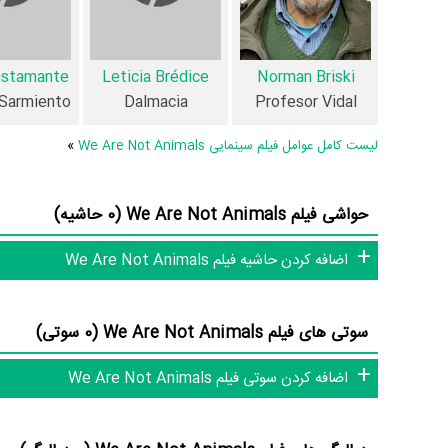
عوامل فیلم We Are Not Animals
ustamante
Leticia Brédice
Norman Briski
در مجموع بیش از 10 نفر در تولید فیلم We Are Not Animals نقش داشته‌اند و هر یک از آنها در
 Sarmiento
Dalmacia
Profesor Vidal
لیست کامل عوامل فیلم سینمایی We Are Not Animals
»
اطلاعات فیلم We Are Not Animals
حواشی فیلم We Are Not Animals (0 حاشیه)
تاکنون در صفحه اختصاصی فیلم We Are Not Animals در
منظو
اضافه کردن حاشیه فیلم We Are Not Animals
موردی ثبت نشده است. قطعا ما و شما به این حد قانع نیستیم؛ باید 
سوتی های فیلم We Are Not Animals (0 سوتی)
هنرمندان و آثار سینما، تلویزیون و تئاتر را کامل و کامل‌تر کنیم.
اضافه کردن سوتی فیلم We Are Not Animals