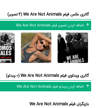
بازیگران فیلم We Are Not Animals چه کسانی هستند؟ در We Are Not Animals بازیگرانی چون
Hipp
در نقش Rudy Maravilla،
Kevin Morris
در نقش Syd Kuliaky،
resti
گالری عکس فیلم We Are Not Animals
(4 تصویر)
Pablo Bossi
Gonzalito،
در نقش Carlo Rossi و
man Briski
اضافه کردن تصویر فیلم We Are Not Animals
کارگردانی فیلم We Are Not Animals باتوجه به بازی گرفتن از این تعداد بازیگر و مدیریت آنها کار بسیار دشواری بوده است؛ باید بررسی کرد آیا
Agresti
را نمایش دهند؟
از دیگر بازیگران فیلم We Are Not Animals می‌توان به
rédice
Viviana Canosa
اشاره کرد.
داستان فیلم We Are Not Animals
گالری ویدئوی فیلم We Are Not Animals
(0 ویدئو)
از محتوا و داستان فیلم We Are Not Animals چقدر اطلاع دارید؟ فیلم‌نامه We Are Not Animals توسط
اضافه کردن ویدئو فیلم We Are Not Animals
شده است.
بازیگران فیلم We Are Not Animals