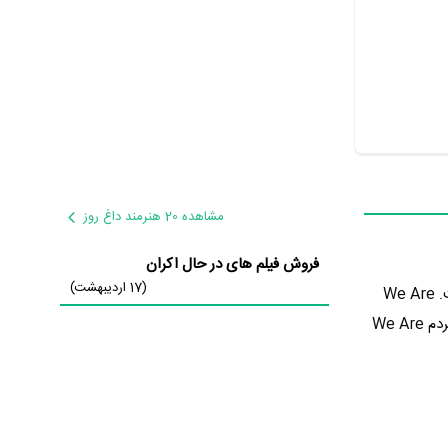
مشاهده 20 هنرمند داغ روز
فروش فیلم های در حال اکران
(17 اردیبهشت)
در 6 سال پیش یعنی سال 1392 در گونه کمدی و درام تولید شده است. We Are
نمره 0 از 10 را از سوی مردم بدست بیاورد که نشان می‌دهد عموم مردم We Are