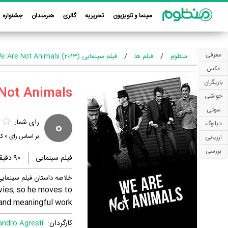
سینما و تلویزیون
تحریریه
گالری
هنرمندان
جشنواره
معرفی
منظوم
فیلم ها
فیلم سینمایی We Are Not Animals (2013)
عکس
بازیگران
حواشی
سوتی
0
رای شما:
دیالوگ
بر اساس رای
0
کا
ارزیابی
بررسی
فیلم سینمایی
90 دقیقه
خلاصه داستان فیلم سینمایی  Are Not Animals
vies, so he moves to
and meaningful work.
کارگردان:
andro Agresti