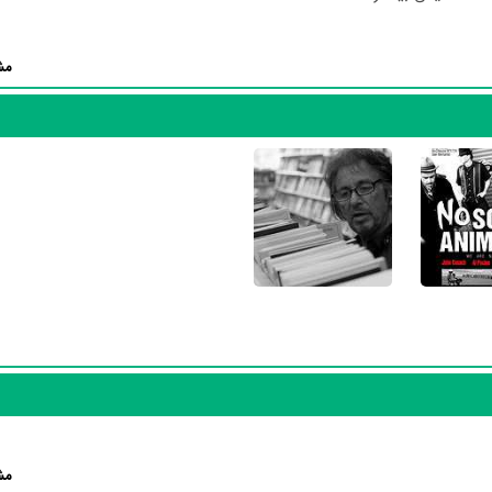
جان کیوسک
در نقش Tony Lovecraft،
Paul
Alejandro Ag
در نقش Patrick Pesto،
Mario Alarcón
در
مش
Nor
Not Animals حدود 10 بازیگر جلوی دوربین رفته‌اند که از نظر تعداد بازیگران می‌توان We Are Not Animals را یک اث
به‌عنوان کارگردان و به‌عنوان بازیگردان و همچنین تیم بازیگری We Are Not Animals توانسته‌اند در این زمینه
Leticia B
در نقش Dalmacia،
Edda Bustamante
در نقش Adelina Sarmiento و
جان کیوسک
و
jandro Agresti
مش