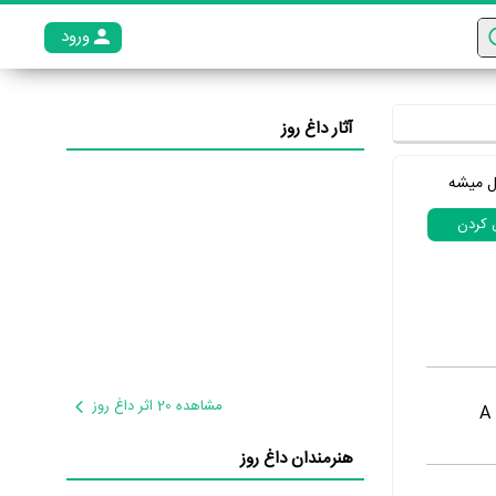
ورود
عضو م
آثار داغ روز
ل میشه
ل کردن
مشاهده 20 اثر داغ روز
A 
هنرمندان داغ روز