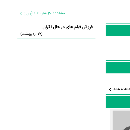
Dana She
به
مشاهده 20 هنرمند داغ روز
Beve حدود 10 بازیگر جلوی دوربین رفته‌اند که از نظر تعداد بازیگران می‌توان Beverly Hills Girls
فروش فیلم های در حال اکران
ا کار بسیار دشواری
(17 اردیبهشت)
Beverly Hil توانسته‌اند در این زمینه
در نقش Haydee
اهده همه
ست.
شده است، می‌خوانیم: «یک جفت
م شامل عامل