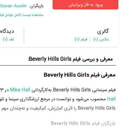
ورود به فاز ویرایش
بازیگران:
Susan Austin
مشاهده لیست کامل عوامل فیل
گالری
دیدگاه
عکس
(0)
فیلم
(0)
نقد
(0)
معرفی و بررسی فیلم Beverly Hills Girls:
معرفی فیلم Beverly Hills Girls
فیلم سینمایی Beverly Hills Girls به‌کارگردانی
Mike Hall
در 33 سال پیش یعنی سال 1365 تولید شده است. Beverly Hills Girls که اولین فیلم
Hall
محسوب می‌شود و توانست در مرجع ارزشگذاری سینما و تلو
Beverly Hills Girls را اثری کم‌ارزش، کم‌کیفیت و نه‌چندان مهم ارزیابی می‌کنند.
بازیگران فیلم Beverly Hills Girls