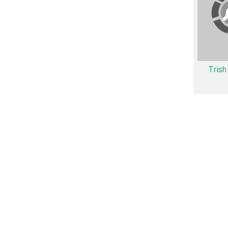
 می‌توان گفت
Tris
Beverl نیز آمارها و نکات جذابی را می‌توان بیان کرد. براساس آمارها فیلم Beverly Hills
Mi
و
میان بازیگران
Beverly Hills Girls نیز 45 همکاریِ اول رخ داده، به‌عبارت دیگر در این فیلم میان هر یک از 10 بازیگر با یکدیگر یک رابطه همکاری شکل گرفته که 45
Linn