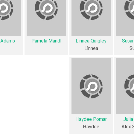
، محتوا و محیط تولید، به آثار مختلفی شباهت دارد. با توجه به شاخص‌های متعدد و گوناگونی
h Adams
Pamela Mandl
Linnea Quigley
Susan
از نظر تاریخچه فعالیت کارگردان و بازیگران فیلم y Hills Girls
Linnea
S
chelle Bauer
،
Becky LeBeau
،
Susan Austin
،
Pamela Mandl
،
Tris
Linnea Quigley
را در این اثر تجربه کرده است. در 
Michelle Bauer
و
Susan Austin
،
Becky LeBeau
و
،
ea Quigley
Julia 
،
Natalie Nelson
و
Haydee Pomar
.
Haydee Pomar
Julia
Haydee
Alex 