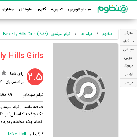
سینما و تلویزیون
تحریریه
گالری
هنرمندان
جشنواره
معرفی
منظوم
فیلم ها
فیلم سینمایی Beverly Hills Girls (1986)
بازیگران
حواشی
سوتی
دیالوگ
2.5
رای شما:
ارزیابی
بر اساس رای
2
کا
بررسی
فیلم سینمایی
89 دقیقه
خلاصه داستان فیلم سینمایی verly Hills Girls
یک جفت "داستان" از یک ع
انجام یک معامله رکوردی 
کارگردان:
Mike Hall