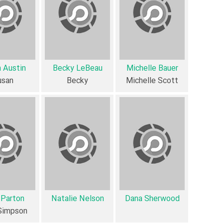
فیلم Beverly Hills Girls از نظر ساختار (فرم)
آثار مرتبط فیلم Beverly Hills Girls عبارت است از: .
فیلم Beverly Hills Girls و کارنامه فعالیت کارگردان و بازیگران
 Austin
Becky LeBeau
Michelle Bauer
usan
Becky
Michelle Scott
Girls به طور متوسط فعالیت 1ام بازیگران این اثر است.
9 تن از بازیگران Beverly Hills Girls، اولین فعالیت جدی بازیگری خود را در این اثر تجربه کرده‌اند، در واقع در Beverly Hills Girls 9 فیلم اولی بوده‌اند:
h Adams
،
Dana Sherwood
،
Natalie Nelson
،
Julia Parton
.
Haydee Pomar
همچنین
Mike Hall
کارگردان Beverly Hills Girls اولین همکاری خود با بازیگرانی چون
همکاری برای اولین‌مرتبه در Beverly Hills Girls رخ داده است. مانند:
Pamela Mandl
و
Dana Sherwood
،
Trish Adams
و
Parton
 Parton
Natalie Nelson
Dana Sherwood
Simpson
عوامل فیلم Beverly Hills Girls