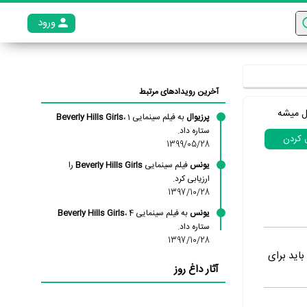
ورود
عضو م
آخرین رویدادهای مرتبط
ل میشه
پرزیوال
به فیلم سینمایی
، 1
Beverly Hills Girls
ستاره داد.
ل کردن
1399/05/28
یونس
فیلم سینمایی
Beverly Hills Girls
را
ارزیابی کرد.
1397/10/28
یونس
به فیلم سینمایی
، 4
Beverly Hills Girls
ستاره داد.
1397/10/28
اید برای
آثار داغ روز