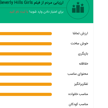
ارزیابی مردم از فیلم Beverly Hills Girls
برای امتیاز دادن وارد شوید!
یا ثبت نام کنید
خیر
تقریبا
بله
ارزش تماشا
خیر
تقریبا
بله
خوش ساخت
خیر
تقریبا
بله
بازیگری
خیر
تقریبا
بله
خلاقانه
خیر
تقریبا
بله
محتوای مناسب
خیر
تقریبا
بله
خیر
تقریبا
بله
تفکربرانگیز
خیر
تقریبا
بله
مناسب خانواده‌
مناسب کودکان