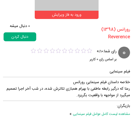
ورود به فاز ویرایش
0
دنبال میشه
‏رورانس‏ (1398)
دنبال کردن
0
0
رای شما:
/
10
بر اساس رای
0
کاربر
فیلم سینمایی
خلاصه داستان فیلم سینمایی رورانس
رعنا که درگیر رابطه عاطفی با بهرام همبازی تئاترش شده، در شب آخر اجرا تصمیم
میگیرد از مواجهه با واقعیت بگریزد.
بازیگران:
»
مشاهده لیست کامل عوامل فیلم سینمایی