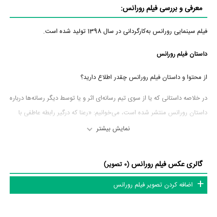
معرفی و بررسی فیلم رورانس:
فیلم سینمایی رورانس به‌کارگردانی در سال 1398 تولید شده است.
داستان فیلم رورانس
از محتوا و داستان فیلم رورانس چقدر اطلاع دارید؟
در خلاصه داستانی که یا از سوی تیم رسانه‌ای اثر و یا توسط دیگر رسانه‌ها درباره
داستان رورانس منتشر شده است، می‌خوانیم: «رعنا که درگیر رابطه عاطفی با
بهرام همبازی تئاترش شده، در شب آخر اجرا تصمیم میگیرد از مواجهه با
نمایش بیشتر
واقعیت بگریزد.»
گالری عکس فیلم رورانس
عوامل فیلم رورانس
(0 تصویر)
اضافه کردن تصویر فیلم رورانس
در مجموع بیش از 0 نفر در تولید فیلم رورانس نقش داشته‌اند و هر یک از آنها
در
منظوم
یک صفحه اختصاصی دارند.