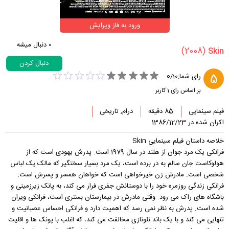
ورود به فاز ویرایش
0
دنبال میشه
(2008)
دنبال کردن
0
5
رای شما:
/
10
بر اساس رای
1
کاربر
فیلم سینمایی
85 دقیقه
درام, تاریخی
اکران شده در 1386/12/23
خلاصه داستان فیلم سینمایی Skin
فرانکی یک مرد جوان از هلند در سال 1979 است. پدرش یهودی است که از
هولوکاست جان سالم به در برده است، یک مرد بسیار سختگیر که مالک یک لباس
شخصی است. مادرش زن خیرخواهی است که خواهان همسر و پسرش است.
فرانکی زندگی روزمره خود را با دوستانش جفری فرار می کند، به پانک زیرزمینی و
باشگاه های راک می رود. وقتی مادرش در بیمارستان بستری است، فرانکی ویران
شده است. پدرش به نظر نمی رسد که اهمیت دارد و فرانکی احساس عصبانیت و
تنهایی می کند و با یک باند نئونازی مخالفت می کند، که اغلب با پونک ها و اقلیت