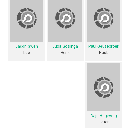
با یک باند نئونازی مخالفت می کند، که اغلب با پونک ها و اقلیت های شهر
مبارزه می کند. فرانکی پذیرفته شده و، به ناخودآگاه، شروع به تبدیل شدن به
دشمن خودش می کند.»
فیلم Skin از نظر ساختار (فرم)، محتوا و محیط تولید، به آثار مختلفی شباهت
دارد. با توجه به شاخص‌های متعدد و گوناگونی می‌توان گفت آثار مرتبط فیلم
Jason Gwen
Juda Goslinga
Paul Geusebroek
Skin عبارت است از: .
Lee
Henk
Huub
فیلم Skin و کارنامه فعالیت کارگردان و بازیگران
از نظر تاریخچه فعالیت کارگردان و بازیگران فیلم Skin نیز آمارها و نکات جذابی
را می‌توان بیان کرد. براساس آمارها فیلم Skin به طور متوسط فعالیت 1ام
بازیگران این اثر است. براساس امتیاز مردم فیلم Skin بهترین اثر
John
Buijsman
و
Juda Goslinga
در حرفه بازیگری محسوب می‌شود.
فیلم Skin براساس امتیاز مردم به آثار یکی از 4 اثر شاخص
Philip Delmaar
Dajo Hogeweg
Peter
در حرفه نویسندگی محسوب می‌شود.