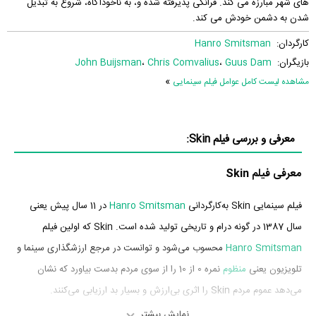
های شهر مبارزه می کند. فرانکی پذیرفته شده و، به ناخودآگاه، شروع به تبدیل
شدن به دشمن خودش می کند.
کارگردان:
Hanro Smitsman
بازیگران:
Guus Dam
،
Chris Comvalius
،
John Buijsman
»
مشاهده لیست کامل عوامل فیلم سینمایی
معرفی و بررسی فیلم Skin:
معرفی فیلم Skin
فیلم سینمایی Skin به‌کارگردانی
Hanro Smitsman
در 11 سال پیش یعنی
سال 1387 در گونه درام و تاریخی تولید شده است. Skin که اولین فیلم
Hanro Smitsman
محسوب می‌شود و توانست در مرجع ارزشگذاری سینما و
تلویزیون یعنی
منظوم
نمره 0 از 10 را از سوی مردم بدست بیاورد که نشان
می‌دهد عموم مردم Skin را اثری بی‌ارزش و بسیار بد ارزیابی می‌کنند.
نمایش بیشتر