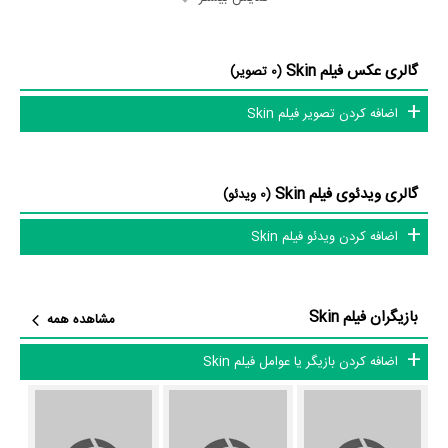
بازیگران فیلم Skin
بازیگران فیلم Skin چه کسانی هستند؟ در Skin بازیگرانی چون
John
گالری عکس فیلم Skin
(0 تصویر)
Buijsman
در نقش Simon،
Chris Comvalius
در نقش Klant in
اضافه کردن تصویر فیلم Skin
Guus Dam
kapsalon،
در نقش Amos،
Robert de Hoog
در نقش
Lukas Dijkema
Frankie،
در نقش Eigenaar soos،
Rian Gerritsen
در
نقش Agente و
Paul Geusebroek
در نقش Huub به ایفای نقش و
گالری ویدئوی فیلم Skin
(0 ویدئو)
بازیگری پرداخته‌اند. در فیلم Skin حدود 10 بازیگر جلوی دوربین رفته‌اند که از
اضافه کردن ویدئو فیلم Skin
نظر تعداد بازیگران می‌توان Skin را یک اثر پربازیگر عنوان کرد. از این‌لحاظ
کارگردانی فیلم Skin باتوجه به بازی گرفتن از این تعداد بازیگر و مدیریت آنها
کار بسیار دشواری بوده است؛ باید بررسی کرد آیا
Hanro Smitsman
به‌عنوان
بازیگران فیلم Skin
مشاهده همه
کارگردان و به‌عنوان بازیگردان و همچنین تیم بازیگری Skin توانسته‌اند در این
زمینه موفق باشند و بازی‌های درخشانی را نمایش دهند؟
اضافه کردن بازیگر یا عوامل فیلم Skin
از دیگر بازیگران فیلم Skin می‌توان به
Juda Goslinga
در نقش Henk،
Jason Gwen
در نقش Lee و
Dajo Hogeweg
در نقش Peter اشاره کرد.