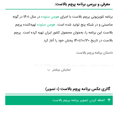
معرفی و بررسی برنامه پرچم بالاست:
برنامه تلویزیونی پرچم بالاست با اجرای
هومن ستوده
در سال 1401 در گونه
مناسبتی و در شبکه پنج تولید شده است.
هومن ستوده
تهیه‌کننده پرچم
بالاست این برنامه را، به‌عنوان محصول کشور ایران تهیه کرده است. پرچم
بالاست در تاریخ 1401/10/30 پخش خود را آغاز کرد.
داستان برنامه پرچم بالاست
از محتوا و داستان برنامه پرچم بالاست چقدر اطلاع دارید؟
نمایش بیشتر
در خلاصه داستانی که یا از سوی تیم رسانه‌ای اثر و یا توسط دیگر رسانه‌ها درباره
داستان پرچم بالاست منتشر شده است، می‌خوانیم: «این برنامه در بخش های
گالری عکس برنامه پرچم بالاست
(0 تصویر)
مختلف و متنوع به معرفی نخبگان المپیادهای علمی می پردازد و مستند های
اضافه کردن تصویر برنامه پرچم بالاست
گزارشی از نمایشگاه هوا فضا، پارک علم و فناوری پردیس، پژوهشگاه رویان و ...
را به تصویر می کشد. »